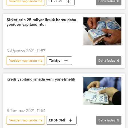
Yeniden yapılandırma
TÜRKİYE
Daha fazlası
6
Uçak
THK
Borç
Devlet Denetleme Kurulu (DDK)
Şirketlerin 25 milyar liralık borcu daha
yeniden yapılandırıldı
Yangın söndürme
envanter
6 Ağustos 2021, 11:57
Yeniden yapılandırma
Türkiye
Daha fazlası
6
DÜNYA
Haberler
yapılandırma
Borç yapılandırma
Kredi yapılandırmada yeni yönetmelik
Banka
Şirket
6 Temmuz 2021, 11:54
Yeniden yapılandırma
EKONOMİ
Daha fazlası
8