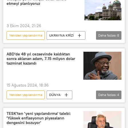
Rusya İnşaat Bakanlığı
Sivil
etmeyi planlıyoruz
Ceset
Ukrayna
Rusya Soruşturma Komitesi
3 Ekim 2024, 21:26
Yeniden yapılandırma
UKRAYNA KRİZİ
Daha fazlası
8
İsviçre
Ukrayna
Moldova
özyönetim
mayın temizleme
ABD'de 48 yıl cezaevinde kaldıktan
sonra aklanan adam, 7.15 milyon dolar
İnsani yardım
Tesis
Onarım
tazminat kazandı
15 Ağustos 2024, 18:36
Yeniden yapılandırma
DÜNYA
Daha fazlası
4
ABD
Yargılama
ABD Yüksek Mahkemesi
TESK'ten 'yeni yapılandırma' talebi:
'Yüksek enflasyonun piyasaların
Tazminat davası
Glynn Ray Simmons
dengesini bozuyor'