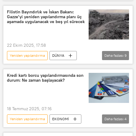
Mehmet Şimşek
yapılandırma
Borç yapılandırma
ekonomist
Filistin Bayındırlık ve İskan Bakanı:
Gazze'yi yeniden yapılandırma planı üç
Ekonomi
Enflasyon
aşamada uygulanacak ve beş yıl sürecek
22 Ekim 2025, 17:58
Yeniden yapılandırma
DÜNYA
Daha fazlası
9
Filistin
Filistin Bayındırlık ve İskan Bakanlığı
Kredi kartı borcu yapılandırmasında son
durum: Ne zaman başlayacak?
Gazze Şeridi
Gazze
Plan
Sputnik
Röportaj
İsrail
Batı Şeria
18 Temmuz 2025, 07:16
Yeniden yapılandırma
EKONOMİ
Daha fazlası
4
BDDK
Kredi kartı