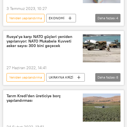
3 Temmuz 2023, 10:27
Yeniden yapılandırma
EKONOMİ
Daha fazlası
4
Vergi
Vergi borcu
yapılandırma
Borç yapılandırma
Rusya'ya karşı NATO güçleri yeniden
yapılanıyor: NATO Mukabele Kuvveti
asker sayısı 300 bini geçecek
27 Haziran 2022, 14:41
Yeniden yapılandırma
UKRAYNA KRİZİ
Daha fazlası
8
NATO
Jens Stoltenberg
NATO Mukabele Kuvveti
Tarım Kredi'den üreticiye borç
yapılandırması
acil müdahale ekibi
Asker
Rusya
yeniden yapılanma
Türkiye
24 Şubat 2022, 13:51