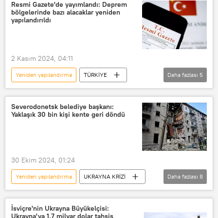
Borç yapılandırma
yapılandırma
Resmi Gazete'de yayımlandı: Deprem
bölgelerinde bazı alacaklar yeniden
yapılandırıldı
2 Kasım 2024, 04:11
Yeniden yapılandırma
TÜRKİYE
Daha fazlası
5
Resmi Gazete
6 Şubat Kahramanmaraş depremi
Severodonetsk belediye başkanı:
Yaklaşık 30 bin kişi kente geri döndü
Kahramanmaraş Depremleri
Borç
Borç yapılandırma
30 Ekim 2024, 01:24
Yeniden yapılandırma
UKRAYNA KRİZİ
Daha fazlası
8
Lugansk Halk Cumhuriyeti (LHC)
Severodonetsk
Rusya
İsviçre'nin Ukrayna Büyükelçisi:
Ukrayna'ya 1.7 milyar dolar tahsis