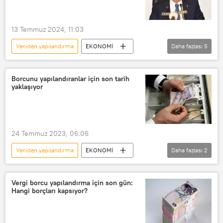
13 Temmuz 2024, 11:03
Yeniden yapılandırma
EKONOMİ
Daha fazlası
5
TESK
Türkiye Esnaf ve Sanatkarları Konfederasyonu (TESK)
Borcunu yapılandıranlar için son tarih
yaklaşıyor
Bendevi Palandöken
Enflasyon
yapılandırma
24 Temmuz 2023, 06:06
Yeniden yapılandırma
EKONOMİ
Daha fazlası
2
Borç yapılandırma
yapılandırma
Vergi borcu yapılandırma için son gün:
Hangi borçları kapsıyor?