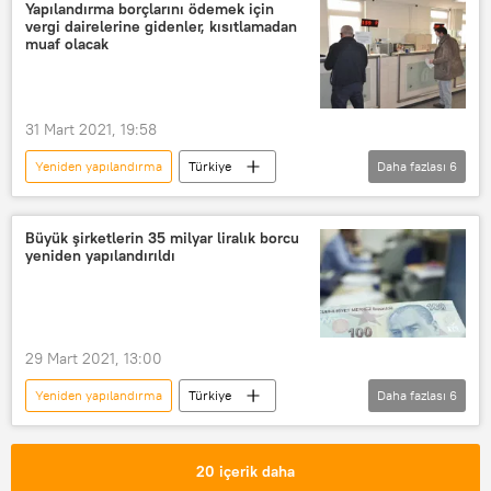
Resmi Gazete
Borç yapılandırma
Yapılandırma borçlarını ödemek için
vergi dairelerine gidenler, kısıtlamadan
muaf olacak
31 Mart 2021, 19:58
Yeniden yapılandırma
Türkiye
Daha fazlası
6
DÜNYA
Haberler
yapılandırma
Vergi Dairesi
Büyük şirketlerin 35 milyar liralık borcu
yeniden yapılandırıldı
İçişleri Bakanlığı
koronavirüs tedbirleri
29 Mart 2021, 13:00
Yeniden yapılandırma
Türkiye
Daha fazlası
6
DÜNYA
Haberler
EKONOMİ
TBB
Türkiye Bankalar Birliği (TBB)
20 içerik daha