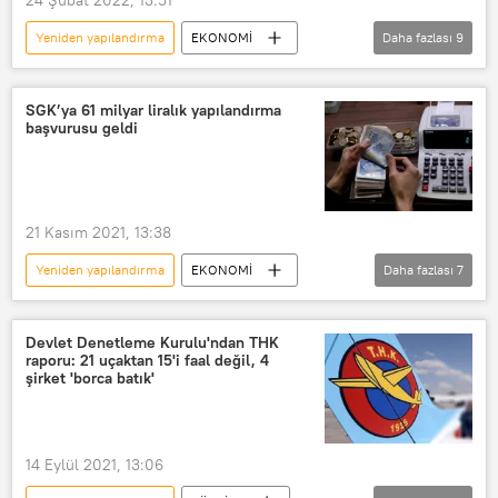
Yeniden yapılandırma
EKONOMİ
Daha fazlası
9
Tarım Kredi Kooperatifleri
Türkiye Tarım Kredi Kooperatifleri
SGK’ya 61 milyar liralık yapılandırma
başvurusu geldi
Market
üretici
Destek
Kredi
Borç
yapılandırma
Borç yapılandırma
21 Kasım 2021, 13:38
Yeniden yapılandırma
EKONOMİ
Daha fazlası
7
SGK
TL
e-devlet
Başvuru
Borç yapılandırma
Devlet Denetleme Kurulu'ndan THK
raporu: 21 uçaktan 15'i faal değil, 4
yapılandırma
e-Devlet Kapısı
şirket 'borca batık'
14 Eylül 2021, 13:06