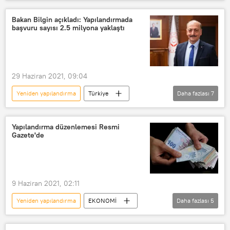
Haberler
Para
Borç
Ekonomi
Kredi
Bakan Bilgin açıkladı: Yapılandırmada
başvuru sayısı 2.5 milyona yaklaştı
Borç yapılandırma
Bankacılık Düzenleme ve Denetleme Kurumu (BDDK)
yönetmelik
29 Haziran 2021, 09:04
Yeniden yapılandırma
Türkiye
Daha fazlası
7
DÜNYA
Haberler
Vedat Bilgin
SGK
Yapılandırma düzenlemesi Resmi
Gazete'de
yapılandırma
Borç yapılandırma
Başvuru
9 Haziran 2021, 02:11
Yeniden yapılandırma
EKONOMİ
Daha fazlası
5
Haberler
Vergi cezası
KYK