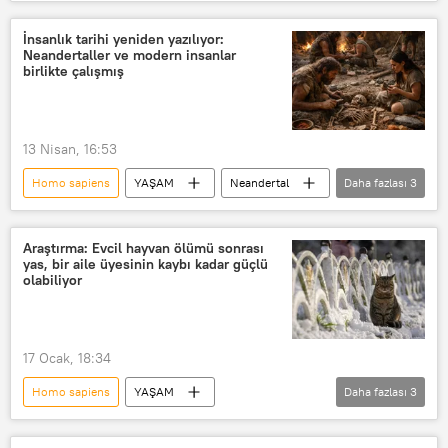
Gaziantep Üniversitesi
Neandertal
neandertal genler
İnsanlık tarihi yeniden yazılıyor:
Neandertaller ve modern insanlar
birlikte çalışmış
13 Nisan, 16:53
Homo sapiens
YAŞAM
Neandertal
Daha fazlası
3
Mağara
eşya
Arkeoloji
Araştırma: Evcil hayvan ölümü sonrası
yas, bir aile üyesinin kaybı kadar güçlü
olabiliyor
17 Ocak, 18:34
Homo sapiens
YAŞAM
Daha fazlası
3
Birleşik Krallık
Evcil Hayvan