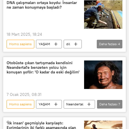
Araştırma
DNA çalışmaları ortaya koydu: İnsanlar
ne zaman konuşmaya başladı?
18 Mart 2025, 18:24
Homo sapiens
YAŞAM
dil
Daha fazlası
4
Massachusetts Institute of Technology (MIT)
Massachusetts Teknoloji Enstitüsü (MIT)
Otobüste çıkan tartışmada kendisini
Neandertal'e benzeten yolcu için
MIT
konuşan şoför: 'O kadar da eski değilim'
Massacchusetts Teknoloji Enstitüsü (MIT)
7 Ocak 2025, 08:31
Homo sapiens
YAŞAM
Neandertal
Daha fazlası
7
Show TV
TikTok
EGO
Türkiye
Neandertal
'İlk insan' geçmişiyle karşılaştı:
Evrimlerinin iki farklı aşamasında olan