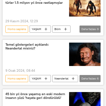
neandertal genler
Homo Sapiens
türler 1.5 milyon yıl önce rastlaşmışlar
29 Kasım 2024, 12:29
Homo sapiens
YAŞAM
Bilim
Daha fazlası
9
Doğu Afrika
Kenya
Fosil
arkeolojik kazı
Paranthropus boisei
Temel göstergeleri açıklandı:
Neandertal misiniz?
ilkel insanlar
evrim
aşama
Homo Erectus
9 Ocak 2024, 08:44
Homo sapiens
YAŞAM
Neandertal
Daha fazlası
6
neandertal genler
Bilim
gen
gen haritası
gen değişimi
45 bin yıl önce yaşamış en eski modern
insanın yüzü 'hayata geri döndürüldü'
Gen mühendisliği