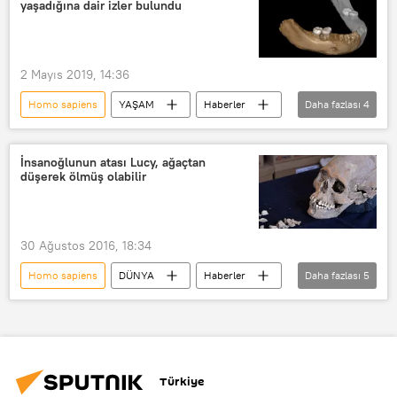
yaşadığına dair izler bulundu
2 Mayıs 2019, 14:36
Homo sapiens
YAŞAM
Haberler
Daha fazlası
4
Tibet
Çin
Keşif
Denisovan
İnsanoğlunun atası Lucy, ağaçtan
düşerek ölmüş olabilir
30 Ağustos 2016, 18:34
Homo sapiens
DÜNYA
Haberler
Daha fazlası
5
Etiyopya
ABD
Teksas Üniversitesi
Australopithecus afaransis
Lucy
Türkiye