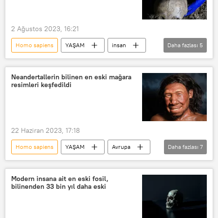
2 Ağustos 2023, 16:21
Homo sapiens
YAŞAM
insan
Daha fazlası
5
Kafatası
Yüz
Kadın
Çek Cumhuriyeti
Çekya
Neandertallerin bilinen en eski mağara
resimleri keşfedildi
22 Haziran 2023, 17:18
Homo sapiens
YAŞAM
Avrupa
Daha fazlası
7
Fransa
Keşif
Bilim
arkeolojik kazı
Mağara
Modern insana ait en eski fosil,
bilinenden 33 bin yıl daha eski
gravür
Neandertal