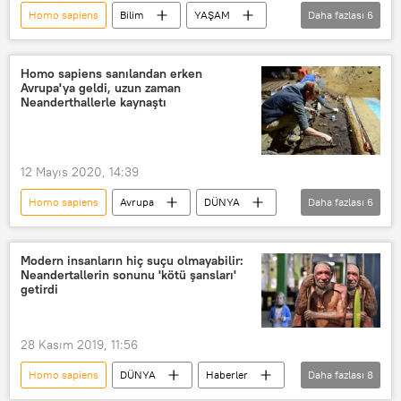
Homo sapiens
Bilim
YAŞAM
Daha fazlası
6
Haberler
DÜNYA
evrim
Bilim insanı
Kitap
Homo sapiens sanılandan erken
Avrupa'ya geldi, uzun zaman
Adam Rutherford
Neanderthallerle kaynaştı
12 Mayıs 2020, 14:39
Homo sapiens
Avrupa
DÜNYA
Daha fazlası
6
Haberler
Bilim
YAŞAM
Bulgaristan
Mağara
Modern insanların hiç suçu olmayabilir:
Neandertallerin sonunu 'kötü şansları'
Neandertal
getirdi
28 Kasım 2019, 11:56
Homo sapiens
DÜNYA
Haberler
Daha fazlası
8