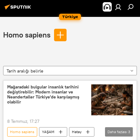
Türkiye
Homo sapiens
Tarih aralığı belirle
Mağaradaki bulgular insanlık tarihini
değiştirebilir: Modern insanlar ve
Neandertaller Türkiye'de karşılaşmış
olabilir
8 Temmuz, 17:27
Homo sapiens
YAŞAM
Hatay
Daha fazlası
3