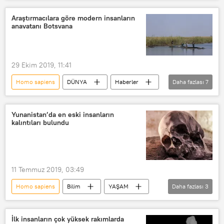
Bilim
YAŞAM
Neandertal
Modern insan
Yok olmak
Araştırmacılara göre modern insanların
anavatanı Botsvana
Ölüm
Doğum
Çiftleşme
29 Ekim 2019, 11:41
Homo sapiens
DÜNYA
Haberler
Daha fazlası
7
Bilim
YAŞAM
Botsvana
DNA
Bilim insanları
Göç
Yunanistan’da en eski insanların
kalıntıları bulundu
Afrika
11 Temmuz 2019, 03:49
Homo sapiens
Bilim
YAŞAM
Daha fazlası
3
Haberler
Yunanistan
Neandertal
İlk insanların çok yüksek rakımlarda