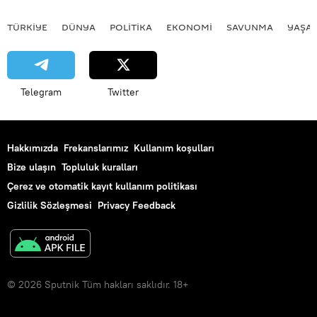
TÜRKIYE
DÜNYA
POLİTİKA
EKONOMİ
SAVUNMA
YAŞA
Telegram
Twitter
Hakkımızda
Frekanslarımız
Kullanım koşulları
Bize ulaşın
Topluluk kuralları
Çerez ve otomatik kayıt kullanım politikası
Gizlilik Sözleşmesi
Privacy Feedback
© 2026 Sputnik Tüm hakları saklıdır. 18+