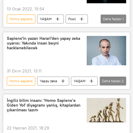
13 Ocak 2022, 15:54
Homo sapiens
YAŞAM
Fosil
Daha fazlası
1
Modern insan
Sapiens'in yazarı Harari'den yapay zeka
uyarısı: Yakında insan beyni
hacklenebilecek
31 Ekim 2021, 13:11
Homo sapiens
Yapay zeka
YAŞAM
Daha fazlası
2
Beyin
DNA
İngiliz bilim insanı: 'Homo Sapiens’e
Giden Yol' diyagramı yanlış, kitaplardan
çıkarılması lazım
22 Haziran 2021, 18:29