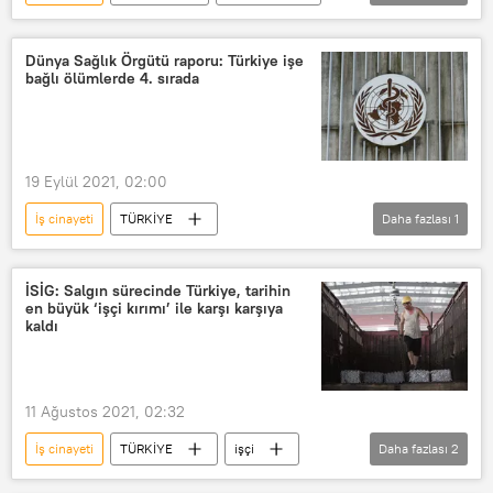
Ölüm
iş makinesi
Yüksek Hızlı Tren (YHT)
Dünya Sağlık Örgütü raporu: Türkiye işe
bağlı ölümlerde 4. sırada
19 Eylül 2021, 02:00
İş cinayeti
TÜRKİYE
Daha fazlası
1
Dünya Sağlık Örgütü (DSÖ)
İSİG: Salgın sürecinde Türkiye, tarihin
en büyük ‘işçi kırımı’ ile karşı karşıya
kaldı
11 Ağustos 2021, 02:32
İş cinayeti
TÜRKİYE
işçi
Daha fazlası
2
iş
tarım işçisi
Türkiye