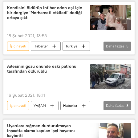
Kendisini öldürüp intihar eden eşi için
bir dergiye 'Merhameti etkiledi' dediği
ortaya çıktı
18 Şubat 2021, 13:55
İş cinayeti
Haberler
Türkiye
Daha fazlası
5
DÜNYA
YAŞAM
Antalya
Cinayet
Kadın cinayeti
Ailesinin gözü önünde eski patronu
tarafından öldürüldü
16 Şubat 2021, 18:11
İş cinayeti
YAŞAM
Haberler
Daha fazlası
3
Bursa
Cinayet
patron
Uyarılara rağmen durdurulmayan
inşaatta akıma kapılan işçi hayatını
kaybetti