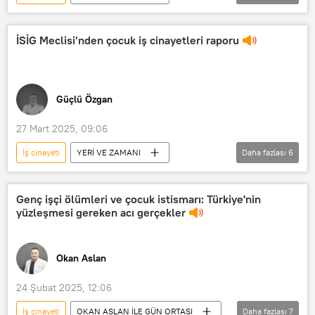
Radyo Sputnik
Radyo
RADYO
Güçlü Özgan
İSİG
İSİG Meclisi’nden çocuk iş cinayetleri raporu
Güçlü Özgan
27 Mart 2025, 09:06
İş cinayeti
YERİ VE ZAMANI
Daha fazlası
6
Radyo Sputnik
Radyo
RADYO
Güçlü Özgan
Genç işçi ölümleri ve çocuk istismarı: Türkiye'nin
yüzleşmesi gereken acı gerçekler
çocuk işçiliği
İSİG
Okan Aslan
24 Şubat 2025, 12:06
İş cinayeti
OKAN ASLAN İLE GÜN ORTASI
Daha fazlası
7