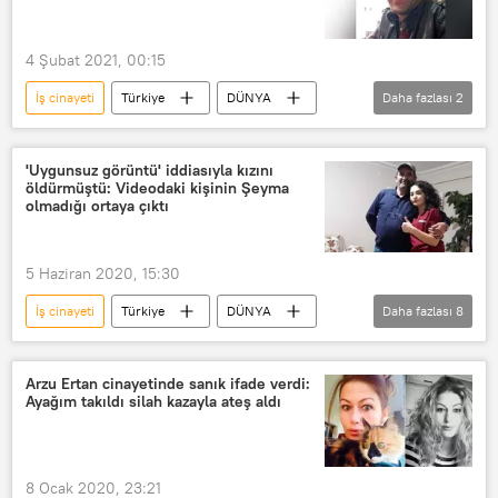
4 Şubat 2021, 00:15
İş cinayeti
Türkiye
DÜNYA
Daha fazlası
2
Haberler
Burdur
'Uygunsuz görüntü' iddiasıyla kızını
öldürmüştü: Videodaki kişinin Şeyma
olmadığı ortaya çıktı
5 Haziran 2020, 15:30
İş cinayeti
Türkiye
DÜNYA
Daha fazlası
8
Haberler
Kadın cinayeti
Çocuk cinayeti
Nefret cinayeti
Arzu Ertan cinayetinde sanık ifade verdi:
Ayağım takıldı silah kazayla ateş aldı
Porno
Pornografi
porno film
VİDEO
8 Ocak 2020, 23:21