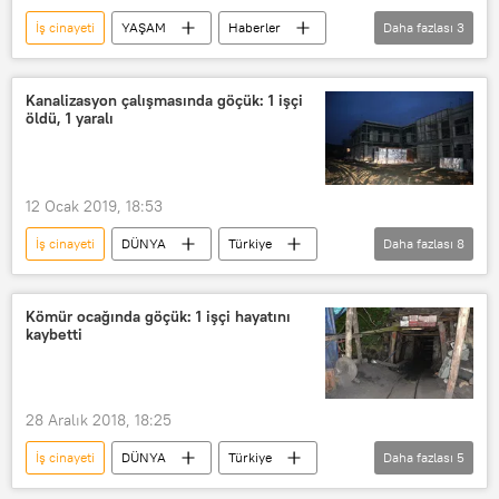
İş cinayeti
YAŞAM
Haberler
Daha fazlası
3
Kadın cinayeti
Cinayet
Nefret cinayeti
Kanalizasyon çalışmasında göçük: 1 işçi
öldü, 1 yaralı
12 Ocak 2019, 18:53
İş cinayeti
DÜNYA
Türkiye
Daha fazlası
8
Haberler
TÜRKİYE
Kahramanmaraş
Adem Yıldız
Kömür ocağında göçük: 1 işçi hayatını
kaybetti
Necmullah Penceri
Başbakanlık Afet ve Acil Durum Yönetimi Başkanlığı (AFAD)
Göçük
işçi
28 Aralık 2018, 18:25
İş cinayeti
DÜNYA
Türkiye
Daha fazlası
5
Haberler
TÜRKİYE
Edirne