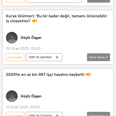
Türkiye
TÜİK
Radyo Sputnik
GÜN ORTASI
Çocuk evliliği
Kurye ölümleri: ‘Bu bir kader değil, tamamı önlenebilir
iş cinayetleri’
RADYO
Haberler
Güçlü Özgan
24 Ocak 2025, 09:05
İş cinayeti
YERİ VE ZAMANI
Daha fazlası
8
Radyo Sputnik
Radyo
RADYO
Güçlü Özgan
2024'te en az bin 897 işçi hayatını kaybetti
Yeri ve Zamanı
moto kurye
Kurye
motokurye
Güçlü Özgan
14 Ocak 2025, 09:05
İş cinayeti
YERİ VE ZAMANI
Daha fazlası
6