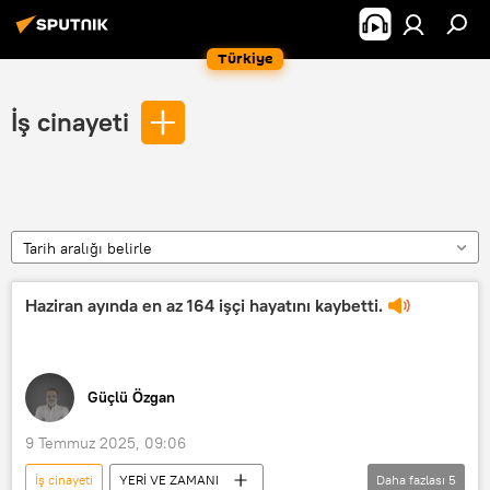
Türkiye
İş cinayeti
Tarih aralığı belirle
Haziran ayında en az 164 işçi hayatını kaybetti.
Güçlü Özgan
9 Temmuz 2025, 09:06
İş cinayeti
YERİ VE ZAMANI
Daha fazlası
5