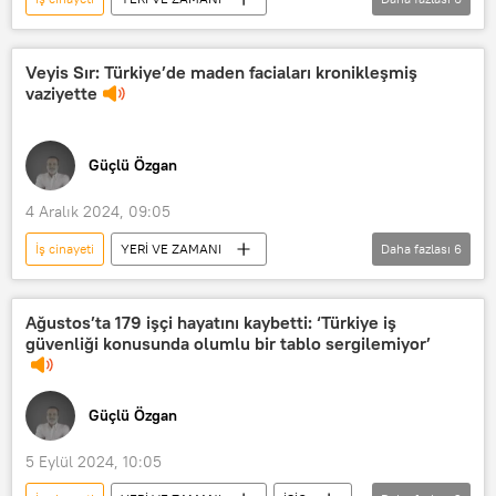
Radyo Sputnik
RADYO
Radyo
Güçlü Özgan
Veyis Sır: Türkiye’de maden faciaları kronikleşmiş
vaziyette
Yeri ve Zamanı
İSİG
Güçlü Özgan
4 Aralık 2024, 09:05
İş cinayeti
YERİ VE ZAMANI
Daha fazlası
6
Radyo Sputnik
Radyo
RADYO
Güçlü Özgan
Ağustos’ta 179 işçi hayatını kaybetti: ‘Türkiye iş
güvenliği konusunda olumlu bir tablo sergilemiyor’
Yeri ve Zamanı
Maden faciası
Güçlü Özgan
5 Eylül 2024, 10:05