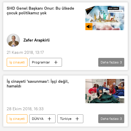
Ramazan Taşan
Göçük
SHD Genel Başkanı Onur: Bu ülkede
çocuk politikamız yok
Zafer Arapkirli
21 Kasım 2018, 13:17
İş cinayeti
Programlar
Daha fazlası
3
Seyr-i Sabah
RADYO
Ali Şeker
Melda Onur
İş cinayeti 'savunması': İşçi değil,
hamaldı
28 Ekim 2018, 16:33
İş cinayeti
DÜNYA
Türkiye
Daha fazlası
3
Haberler
TÜRKİYE
Suriyeli