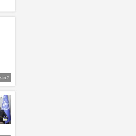
zlası
7