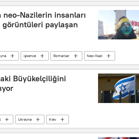
a neo-Nazilerin insanları
ı görüntüleri paylaşan
ayna
işkence
Romanlar
Neo-Nazi
aki Büyükelçiliğini
ıyor
l
Ukrayna
Kiev