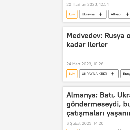
20 Haziran 2023, 12:54
Lviv
Ukrayna
Altyapı
Rusya Savunma Bakanlığı
Ukr
Medvedev: Rusya o
kadar ilerler
24 Mart 2023, 10:26
Lviv
UKRAYNA KRİZİ
Rus
Sputnik
ABD
NATO
Almanya: Batı, Ukr
göndermeseydi, bu
çatışmaları yaşanı
6 Şubat 2023, 14:20