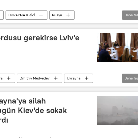
UKRAYNA KRİZİ
Rusya
Daha faz
ayna krizi
rdusu gerekirse Lviv'e
ya
Dmitriy Medvedev
Ukrayna
Daha faz
ayna'ya silah
gün Kiev'de sokak
rdı