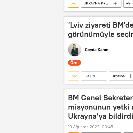
Lviv
UKRAYNA KRİZİ
Alm
‘Lviv ziyareti BM'd
görünümüyle seçim
Ceyda Karan
Özel
Lviv
EKSEN
Ukrayna
Guterres
BM
Birleş
Zirve
tahıl
tahıl sevk
BM Genel Sekreter
misyonunun yetki 
Ukrayna'ya bildird
19 Ağustos 2022, 00:45