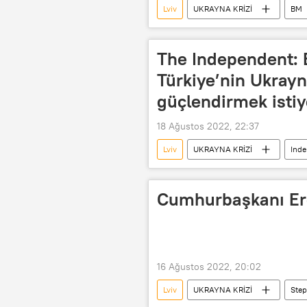
Lviv
UKRAYNA KRİZİ
BM
Türkiye
The Independent: E
Türkiye’nin Ukrayn
güçlendirmek istiy
18 Ağustos 2022, 22:37
Lviv
UKRAYNA KRİZİ
Ind
Recep Tayyip Erdoğan
Vladim
Cumhurbaşkanı Er
16 Ağustos 2022, 20:02
Lviv
UKRAYNA KRİZİ
Step