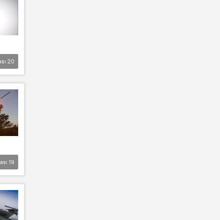
ası
20
lası
19