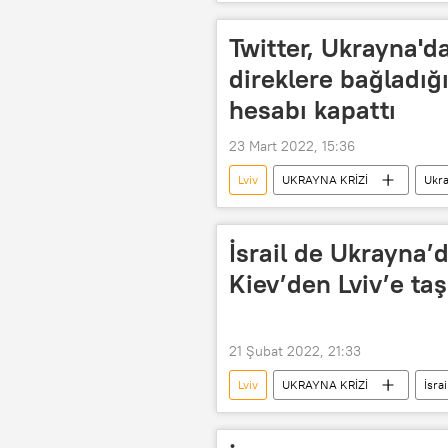
Recep Tayyip Erdoğan
Twitter, Ukrayna'd
direklere bağladığ
hesabı kapattı
23 Mart 2022, 15:36
Lviv
UKRAYNA KRİZİ
Ukr
İsrail de Ukrayna’d
Kiev’den Lviv’e taş
21 Şubat 2022, 21:33
Lviv
UKRAYNA KRİZİ
İsrai