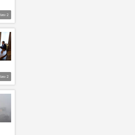
lası
2
lası
2