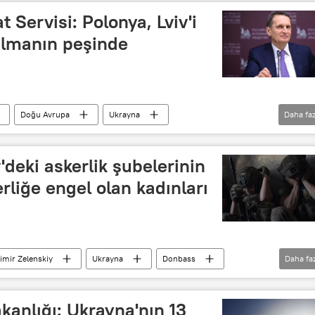
t Servisi: Polonya, Lviv'i
almanın peşinde
Doğu Avrupa
Ukrayna
Daha faz
Sergey Narışkin
Sovyet
Sovyetler Birliği
v'deki askerlik şubelerinin
erliğe engel olan kadınları
imir Zelenskiy
Ukrayna
Donbass
Daha fa
ik
seferberlik
Askerlik
Ukrayna ordusu
anlığı: Ukrayna'nın 13