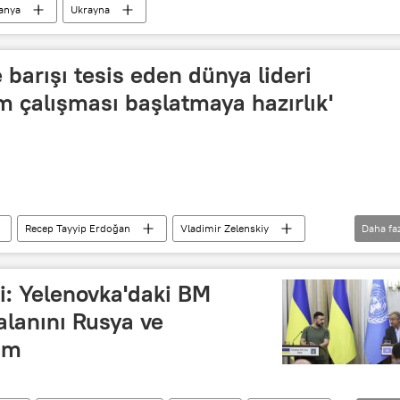
anya
Ukrayna
e barışı tesis eden dünya lideri
 çalışması başlatmaya hazırlık'
Recep Tayyip Erdoğan
Vladimir Zelenskiy
Daha fa
miş Milletler (BM)
BM Genel Sekreteri Antonio Guterres
iyatı
i: Yelenovka'daki BM
alanını Rusya ve
im