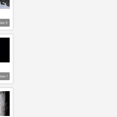
lası
5
zlası
1