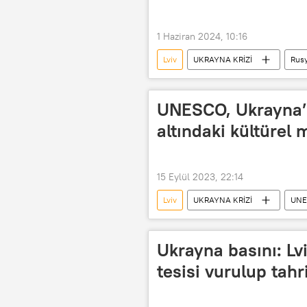
Hmelnitski
Nikolayev
Vinnitsa
1 Haziran 2024, 10:16
Lviv
UKRAYNA KRİZİ
Rus
Ukrayna
Ukrayna krizi
UNESCO, Ukrayna’da
altındaki kültürel m
15 Eylül 2023, 22:14
Lviv
UKRAYNA KRİZİ
UNE
Aziz Sofya Katedrali
Ukrayna basını: Lvi
tesisi vurulup tahr