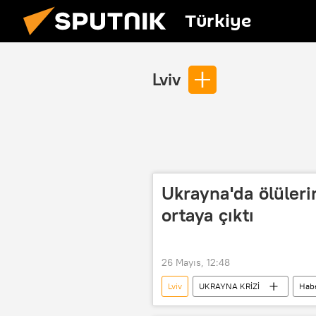
Türkiye
Lviv
Ukrayna'da ölülerin
ortaya çıktı
26 Mayıs, 12:48
Lviv
UKRAYNA KRİZİ
Habe
Ukrayna Başsavcılığı
seferber