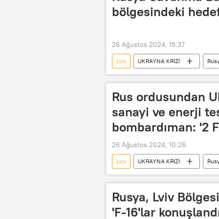
bölgesindeki hedef
26 Ağustos 2024, 15:37
Lviv
UKRAYNA KRİZİ
Rus
Rusya Silahlı Kuvvetleri
Rusy
Bombardıman uçakları
bomb
Rus ordusundan U
Dnepropetrovsk
Poltava
sanayi ve enerji te
Vinnitsa
savaş uçakları
bombardıman: '2 F-
İnsansız Hava Aracı (İHA)
26 Ağustos 2024, 10:26
Lviv
UKRAYNA KRİZİ
Rus
Rusya Silahlı Kuvvetleri
Rus 
Ukrayna Silahlı Kuvvetleri
Ukr
Rusya, Lviv Bölges
Ivano-Frankovsk
Harkov
'F-16'lar konuşlandı