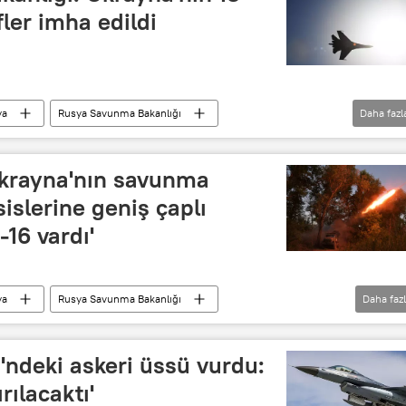
ler imha edildi
ya
Rusya Savunma Bakanlığı
Daha fazl
a ordusu
Rus ordusu
Bombardıman
ardıman
Kiev
Odessa
Harkov
krayna'nın savunma
Nikolayev
Jitomir
Ivano-Frankovsk
sislerine geniş çaplı
Rus savaş uçakları
Taarruz
İHA
16 vardı'
ya
Rusya Savunma Bakanlığı
Daha faz
ordusu
Rusya ordusu
Ukrayna
ayna krizi
Ukrayna ordusu
Kiev
i'ndeki askeri üssü vurdu:
Sumi Bölgesi
Poltava
Odessa
rılacaktı'