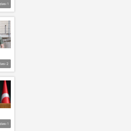
zlası
1
lası
2
zlası
1