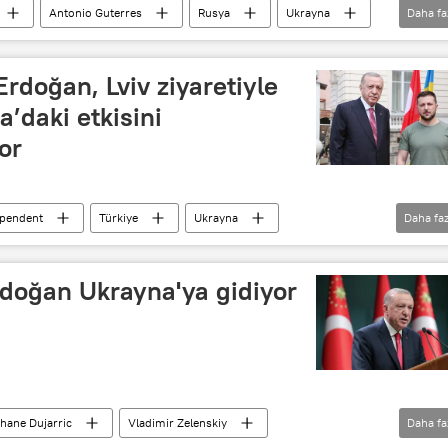
Antonio Guterres
Rusya
Ukrayna
Daha fa
rdoğan, Lviv ziyaretiyle
a’daki etkisini
or
ependent
Türkiye
Ukrayna
Daha faz
ir Zelenskiy
doğan Ukrayna'ya gidiyor
hane Dujarric
Vladimir Zelenskiy
Daha fa