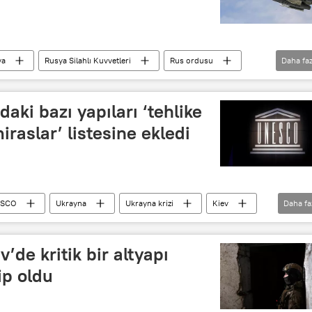
Dnepropetrovsk
Bombardıman
F-16
ya
Rusya Silahlı Kuvvetleri
Rus ordusu
Daha faz
Ukrayna ordusu
Bombardıman
F-16
ki bazı yapıları ‘tehlike
iraslar’ listesine ekledi
SCO
Ukrayna
Ukrayna krizi
Kiev
Daha fa
v’de kritik bir altyapı
ip oldu