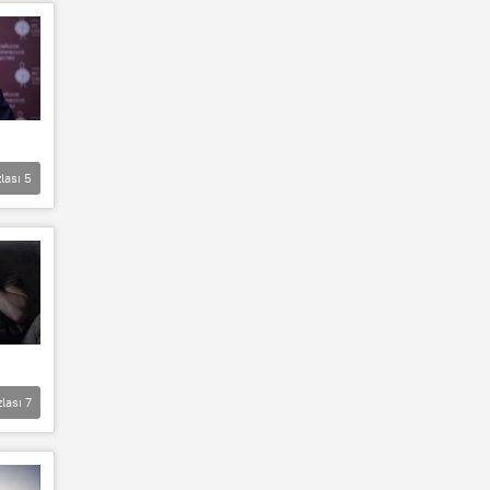
lası
5
zlası
7