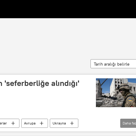
Tarih aralığı belirle
 'seferberliğe alındığı'
rler
Avrupa
Ukrayna
Daha faz
lik