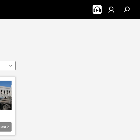
lası
2