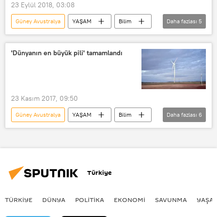
23 Eylül 2018, 03:08
Güney Avustralya
YAŞAM
Bilim
Daha fazlası
5
Haberler
Avustralya
Scientific Reports
illüzyon
'Dünyanın en büyük pili' tamamlandı
Eşim ve Kayınvalidem
23 Kasım 2017, 09:50
Güney Avustralya
YAŞAM
Bilim
Daha fazlası
6
Haberler
Jay Weatherill
Elon Musk
Tesla
Neoen
İyon pil
Türkiye
TÜRKIYE
DÜNYA
POLİTİKA
EKONOMİ
SAVUNMA
YAŞA