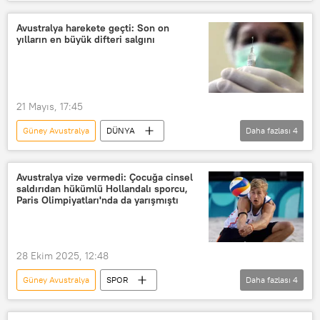
Queensland
Darwin
Avustralya
Difteri
Salgın
Avustralya harekete geçti: Son on
yılların en büyük difteri salgını
Salgın hastalık
bulaşıcı hastalık
bulaşıcı
Aşı
21 Mayıs, 17:45
Güney Avustralya
DÜNYA
Daha fazlası
4
Avustralya
Queensland
Difteri
Salgın
Avustralya vize vermedi: Çocuğa cinsel
saldırıdan hükümlü Hollandalı sporcu,
Paris Olimpiyatları'nda da yarışmıştı
28 Ekim 2025, 12:48
Güney Avustralya
SPOR
Daha fazlası
4
Avustralya
Adelaide