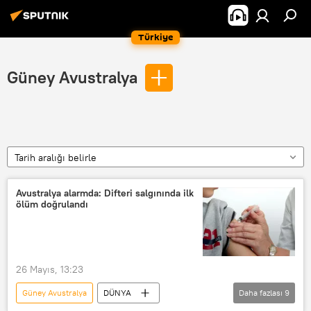
Türkiye
Güney Avustralya
Tarih aralığı belirle
Avustralya alarmda: Difteri salgınında ilk
ölüm doğrulandı
26 Mayıs, 13:23
Güney Avustralya
DÜNYA
Daha fazlası
9