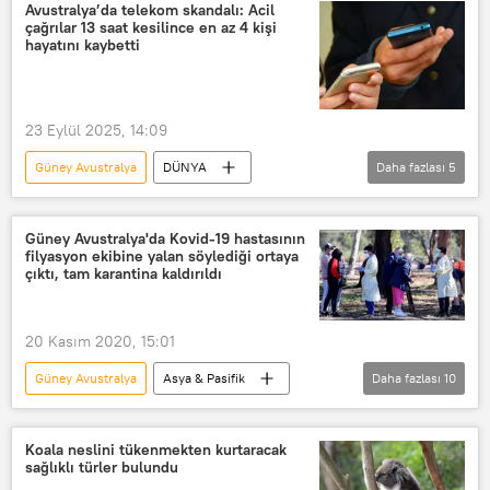
Steven van de Velde
Vize
Avustralya’da telekom skandalı: Acil
çağrılar 13 saat kesilince en az 4 kişi
Plaj voleybolu
hayatını kaybetti
23 Eylül 2025, 14:09
Güney Avustralya
DÜNYA
Daha fazlası
5
Haberler
Avustralya
Yeni Güney Galler
GSM operatörleri
Güney Avustralya'da Kovid-19 hastasının
filyasyon ekibine yalan söylediği ortaya
şebeke
Telekomünikasyon
çıktı, tam karantina kaldırıldı
20 Kasım 2020, 15:01
Güney Avustralya
Asya & Pasifik
Daha fazlası
10
DÜNYA
Haberler
YAŞAM
Koronavirüs pandemisi: Vaka sayısı 3 milyonun üzerinde
Koala neslini tükenmekten kurtaracak
sağlıklı türler bulundu
Koronavirüs toplumsal hayatı nasıl değiştirdi?