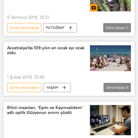
Avustralya
Yalan
ifade
yalan ifade
Pizza
5 Temmuz 2019, 13:21
Güney Avustralya
FOTOĞRAF
Daha fazlası
11
MULTİMEDYA
Asya & Pasifik
DÜNYA
Haberler
Koala
Avustralya'da 109 yılın en sıcak ayı ocak
oldu
Avustralya
klamidya
Adelaide
Kanguru
Kanguru Adası
Jessica Fabijan
1 Şubat 2019, 12:46
Güney Avustralya
YAŞAM
Daha fazlası
8
Asya & Pasifik
Çevre
DÜNYA
Haberler
Avustralya
Bilim insanları, ‘Eşim ve Kayınvalidem’
adlı optik illüzyonun sırrını çözdü
Adelaide
The Guardian
Avustralya Meteoroloji Bürosu