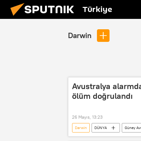
Türkiye
Darwin
Avustralya alarmda:
ölüm doğrulandı
26 Mayıs, 13:23
Darwin
DÜNYA
Güney Av
Difteri
Salgın
Salgın