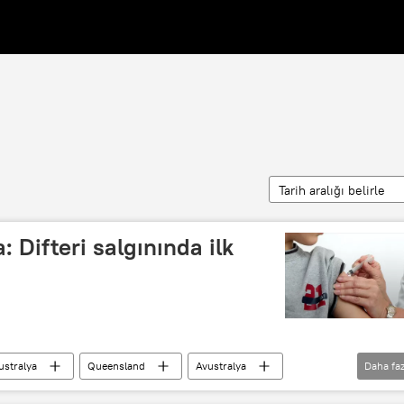
Tarih aralığı belirle
 Difteri salgınında ilk
ustralya
Queensland
Avustralya
Daha faz
 hastalık
bulaşıcı hastalık
bulaşıcı