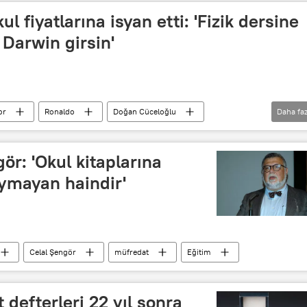
ul fiyatlarına isyan etti: 'Fizik dersine
 Darwin girsin'
or
Ronaldo
Doğan Cüceloğlu
Daha faz
özel okul ücretleri
gör: 'Okul kitaplarına
oymayan haindir'
Celal Şengör
müfredat
Eğitim
 defterleri 22 yıl sonra