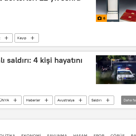
6
t
Kayıp
ı saldırı: 4 kişi hayatını
ÜNYA
Haberler
Avustralya
Saldırı
Daha fa
OLİTİKA
EKONOMİ
SAVUNMA
YAŞAM
SPOR
GÖRÜŞ
R