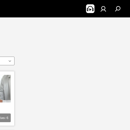
lası
6