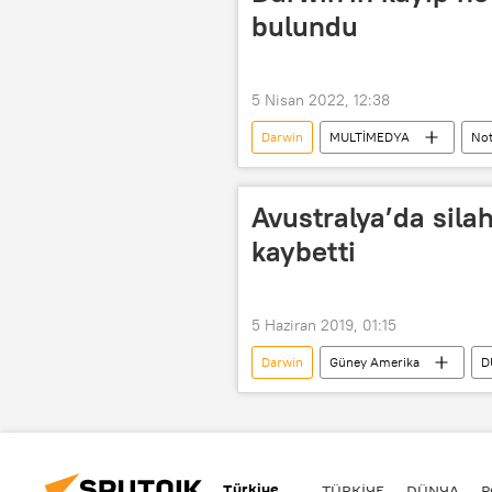
bulundu
5 Nisan 2022, 12:38
Darwin
MULTİMEDYA
No
Avustralya’da silahl
kaybetti
5 Haziran 2019, 01:15
Darwin
Güney Amerika
D
Scott Morrison
Türkiye
TÜRKIYE
DÜNYA
P