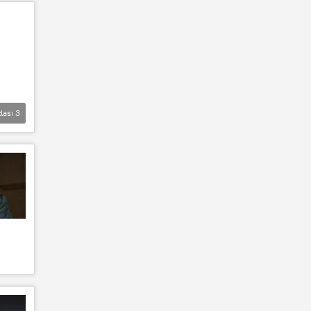
lası
3