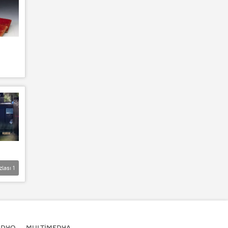
zlası
1
ADYO
MULTİMEDYA