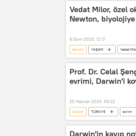
Aşı
Vedat Milor, özel ok
Newton, biyolojiye
6 Ekim 2025, 12:17
Darwin
YAŞAM
Vedat Mil
Özel okul
özel okul fiyatları
Prof. Dr. Celal Şen
evrimi, Darwin'i k
20 Haziran 2024, 09:22
Darwin
TÜRKİYE
evrim
Darwin'in kayıp not