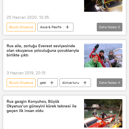
Mark Esper
Tommy Remengesau
25 Haziran 2020, 10:35
Büyük Okyanus
Asya & Pasifik
Daha fazlası
5
DÜNYA
Haberler
Yeni Kaledonya
Bağımsızlık
Rus aile, zorluğu Everest seviyesinde
olan okuyanus yolculuğuna çocuklarıyla
Fransa
birlikte çıktı
3 Haziran 2019, 20:15
Büyük Okyanus
gezi
dünya turu
Daha fazlası
4
Horn Burnu
gezgin
Güney Amerika
VİDEO
Rus gezgin Konyuhov, Büyük
Okyanus’un güneyini kürek teknesi ile
geçen ilk insan oldu