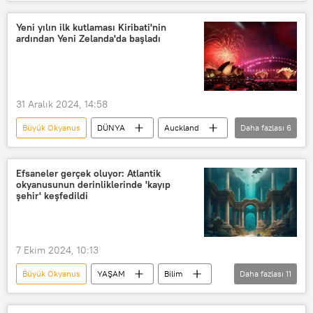
Yumurta
Yavru
Deniz
okyanus
Okyanus seviyesi
Yeni yılın ilk kutlaması Kiribati'nin
ardından Yeni Zelanda'da başladı
okyanus temizliği
Yeni Zelanda
31 Aralık 2024, 14:58
Büyük Okyanus
DÜNYA
Auckland
Daha fazlası
6
Kiribati
Yeni Zelanda
Yılbaşı
yeni yıl
Kutlama
Efsaneler gerçek oluyor: Atlantik
okyanusunun derinliklerinde 'kayıp
Chris Hipkins
şehir' keşfedildi
7 Ekim 2024, 10:13
Büyük Okyanus
YAŞAM
Bilim
Daha fazlası
11
Bilim insanları
Kayıp
gizemli