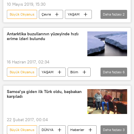
10 Mayıs 2019, 15:30
Büyük Okyanus
Çevre
YAŞAM
Daha fazlası
2
Haberler
Gezgin
Antarktika buzullarının yüzeyinde hızlı
erime izleri bulundu
16 Haziran 2017, 02:34
Büyük Okyanus
YAŞAM
Bilim
Daha fazlası
6
Haberler
Çevre
Antarktika
Güney Yarım Küre
Samoa'ya giden ilk Türk oldu, başbakan
karşıladı
Dünya Meteoroloji Örgütü
El Nino
22 Şubat 2017, 00:04
Büyük Okyanus
DÜNYA
Haberler
Daha fazlası
3