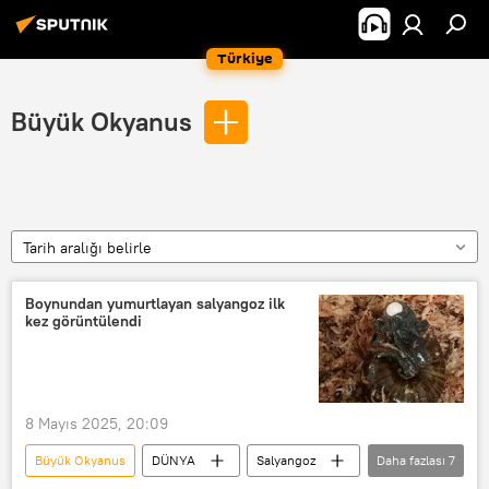
Türkiye
Büyük Okyanus
Tarih aralığı belirle
Boynundan yumurtlayan salyangoz ilk
kez görüntülendi
8 Mayıs 2025, 20:09
Büyük Okyanus
DÜNYA
Salyangoz
Daha fazlası
7