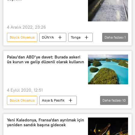
4 Aralık 2022, 23:26
Büyük Okyanus
DÜNYA
Tonga
Daha fazlası
1
Deprem
Palau'dan ABD'ye davet: Burada askeri
üs kurun ve gelip düzenli olarak kullanın
4 Eylül 2020, 12:51
Büyük Okyanus
Asya & Pasifik
Daha fazlası
10
DÜNYA
Haberler
SAVUNMA
Pasifik
Çin
Yeni Kaledonya, Fransa'dan ayrılmak için
yeniden sandık başına gidecek
ABD
ABD üssü
Palau