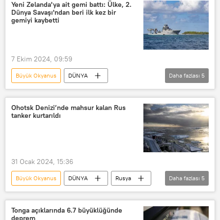
okyanus
Okyanus
Okyanus
Yeni Zelanda'ya ait gemi battı: Ülke, 2.
Dünya Savaşı'ndan beri ilk kez bir
Atlantik
Atlantik Okyanusu
gemiyi kaybetti
Şehir
şehir
Atlantis
7 Ekim 2024, 09:59
Büyük Okyanus
DÜNYA
Daha fazlası
5
Yeni Zelanda
Samoa
Güney Yarım Küre
Gemi
Ohotsk Denizi’nde mahsur kalan Rus
tanker kurtarıldı
2. Dünya Savaşı
31 Ocak 2024, 15:36
Büyük Okyanus
DÜNYA
Rusya
Daha fazlası
5
Ohotsk Denizi
Gemi
Buzkıran
Japonya
Kamçatka
Tonga açıklarında 6.7 büyüklüğünde
deprem