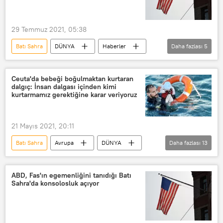
tekne faciası
29 Temmuz 2021, 05:38
Batı Sahra
DÜNYA
Haberler
Daha fazlası
5
Afrika
Fas
ABD
Birleşmiş Milletler (BM)
temsilci
Ceuta'da bebeği boğulmaktan kurtaran
dalgıç: İnsan dalgası içinden kimi
kurtarmamız gerektiğine karar veriyoruz
21 Mayıs 2021, 20:11
Batı Sahra
Avrupa
DÜNYA
Daha fazlası
13
Haberler
Afrika
YAŞAM
İspanya
Fas
Ceuta
ABD, Fas'ın egemenliğini tanıdığı Batı
Sahra'da konsolosluk açıyor
Akdeniz
göçmen krizi
Boğulma
Bebek
dalgıç
Jandarma
Batı Sahra Sorunu