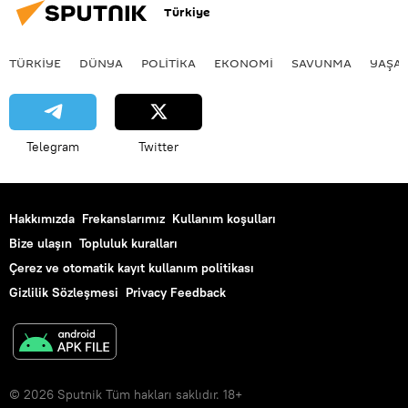
Türkiye
Polisario Cephesi
Hizbullah
TÜRKIYE
DÜNYA
POLİTİKA
EKONOMİ
SAVUNMA
YAŞA
Telegram
Twitter
Hakkımızda
Frekanslarımız
Kullanım koşulları
Bize ulaşın
Topluluk kuralları
Çerez ve otomatik kayıt kullanım politikası
Gizlilik Sözleşmesi
Privacy Feedback
© 2026 Sputnik Tüm hakları saklıdır. 18+