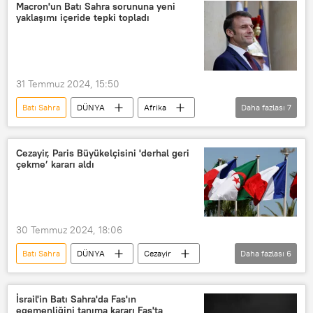
DSÖ
Dünya Sağlık Örgütü (DSÖ)
Macron'un Batı Sahra sorununa yeni
yaklaşımı içeride tepki topladı
31 Temmuz 2024, 15:50
Batı Sahra
DÜNYA
Afrika
Daha fazlası
7
Kuzey Afrika
Fas
Cezayir
Batı Sahra Sorunu
Emmanuel Macron
Cezayir, Paris Büyükelçisini 'derhal geri
çekme’ kararı aldı
Fransa
diplomatik kriz
30 Temmuz 2024, 18:06
Batı Sahra
DÜNYA
Cezayir
Daha fazlası
6
Fransa
Fas
Batı Sahra Sorunu
Polisario Cephesi
İsrail'in Batı Sahra'da Fas'ın
egemenliğini tanıma kararı Fas'ta