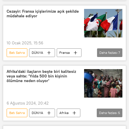
Mısır
Petrol
Cezayir: Fransa içişlerimize açık şekilde
müdahale ediyor
10 Ocak 2025, 15:56
Batı Sahra
DÜNYA
Fransa
Daha fazlası
7
Cezayir
sömürge
Soykırım
Emmanuel Macron
Avrupa
Afrika'daki ilaçların beşte biri kalitesiz
veya sahte: 'Yılda 500 bin kişinin
Fas
Fransa İçişleri Bakanlığı
ölümüne neden oluyor'
6 Ağustos 2024, 20:42
Batı Sahra
DÜNYA
Afrika
Daha fazlası
5
Sahraaltı Afrika
Malavi
ilaç