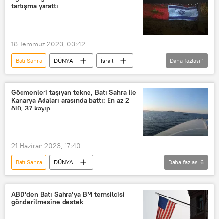
Emmanuel Macron
Büyükelçilik
tartışma yarattı
18 Temmuz 2023, 03:42
Batı Sahra
DÜNYA
İsrail
Daha fazlası
1
Fas
Göçmenleri taşıyan tekne, Batı Sahra ile
Kanarya Adaları arasında battı: En az 2
ölü, 37 kayıp
21 Haziran 2023, 17:40
Batı Sahra
DÜNYA
Daha fazlası
6
Kanarya Adaları
Göçmen
Kaçak göçmen
Göçmen krizi
ABD'den Batı Sahra’ya BM temsilcisi
gönderilmesine destek
Tekne
Tekne kazası