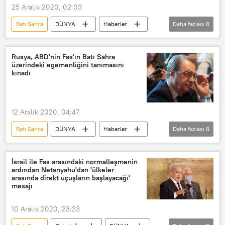
25 Aralık 2020, 02:03
Batı Sahra
DÜNYA
Haberler
Daha fazlası
8
Afrika
ABD
Fas
Donald Trump
Normalleşme
Rusya, ABD'nin Fas'ın Batı Sahra
üzerindeki egemenliğini tanımasını
Konsolosluk
Mike Pompeo
kınadı
Polisario Cephesi
12 Aralık 2020, 04:47
Batı Sahra
DÜNYA
Haberler
Daha fazlası
8
Afrika
Fas
Rusya
ABD
Mihail Bogdanov
İsrail ile Fas arasındaki normalleşmenin
ardından Netanyahu'dan 'ülkeler
Donald Trump
Egemenlik
arasında direkt uçuşların başlayacağı'
mesajı
Birleşmiş Milletler (BM)
10 Aralık 2020, 23:23