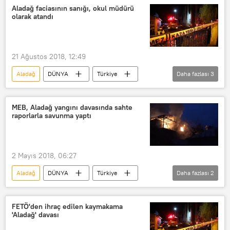
yurt yangını
Aladağ faciasının sanığı, okul müdürü
olarak atandı
21 Ağustos 2018, 12:49
Aladağ
DÜNYA
Türkiye
Daha fazlası
3
Haberler
Adana
Terfi
MEB, Aladağ yangını davasında sahte
raporlarla savunma yaptı
2 Mayıs 2018, 06:27
Aladağ
DÜNYA
Türkiye
Daha fazlası
2
Haberler
Milli Eğitim Bakanlığı (MEB)
FETÖ'den ihraç edilen kaymakama
'Aladağ' davası