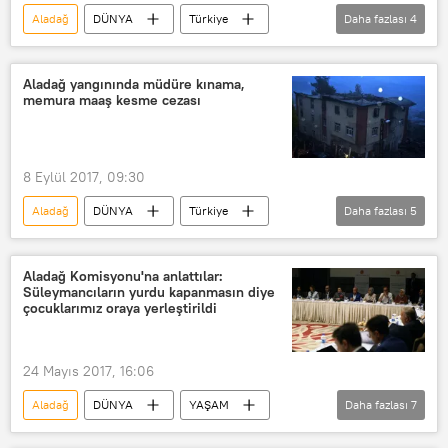
Aladağ
DÜNYA
Türkiye
Daha fazlası
4
Haberler
Adana
Kozan
Ankara
Aladağ yangınında müdüre kınama,
memura maaş kesme cezası
8 Eylül 2017, 09:30
Aladağ
DÜNYA
Türkiye
Daha fazlası
5
Haberler
Adana
Mehmet Aktaş
Cuma Ali Genç
Aladağ Komisyonu'na anlattılar:
Süleymancıların yurdu kapanmasın diye
Yurt yangını
çocuklarımız oraya yerleştirildi
24 Mayıs 2017, 16:06
Aladağ
DÜNYA
YAŞAM
Daha fazlası
7
Türkiye
Haberler
POLİTİKA