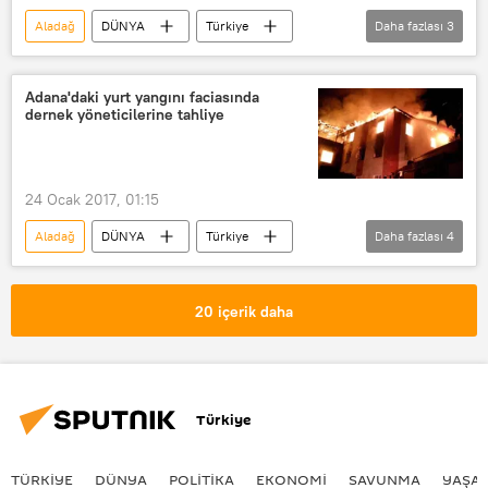
Aladağ
DÜNYA
Türkiye
Daha fazlası
3
Haberler
Adana
Yangın
Adana'daki yurt yangını faciasında
dernek yöneticilerine tahliye
24 Ocak 2017, 01:15
Aladağ
DÜNYA
Türkiye
Daha fazlası
4
Haberler
Adana
Yangın
Tahliye
20 içerik daha
Türkiye
TÜRKIYE
DÜNYA
POLİTİKA
EKONOMİ
SAVUNMA
YAŞA