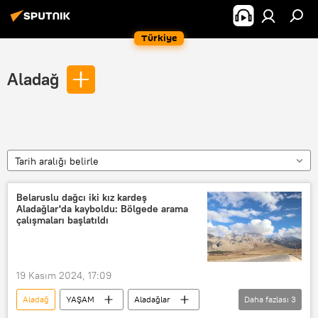
Türkiye
Aladağ
Tarih aralığı belirle
Belaruslu dağcı iki kız kardeş
Aladağlar'da kayboldu: Bölgede arama
çalışmaları başlatıldı
19 Kasım 2024, 17:09
Aladağ
YAŞAM
Aladağlar
Daha fazlası
3