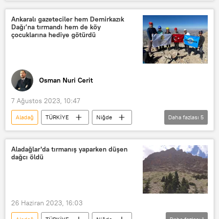
Dağcı
tırmanış
Belarus uyruklu
Ankaralı gazeteciler hem Demirkazık
Dağı’na tırmandı hem de köy
çocuklarına hediye götürdü
Osman Nuri Cerit
7 Ağustos 2023, 10:47
Aladağ
TÜRKİYE
Niğde
Daha fazlası
5
Dağcı
dağcılık
tırmanış
köy okulları
Zirve
Aladağlar'da tırmanış yaparken düşen
dağcı öldü
26 Haziran 2023, 16:03