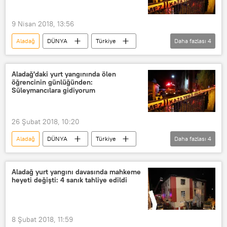
9 Nisan 2018, 13:56
Aladağ
DÜNYA
Türkiye
Daha fazlası
4
Haberler
Adana
FETÖ
yurt yangını
Aladağ'daki yurt yangınında ölen
öğrencinin günlüğünden:
Süleymancılara gidiyorum
26 Şubat 2018, 10:20
Aladağ
DÜNYA
Türkiye
Daha fazlası
4
Haberler
Adana
Süleymancılar
yurt
Aladağ yurt yangını davasında mahkeme
heyeti değişti: 4 sanık tahliye edildi
8 Şubat 2018, 11:59