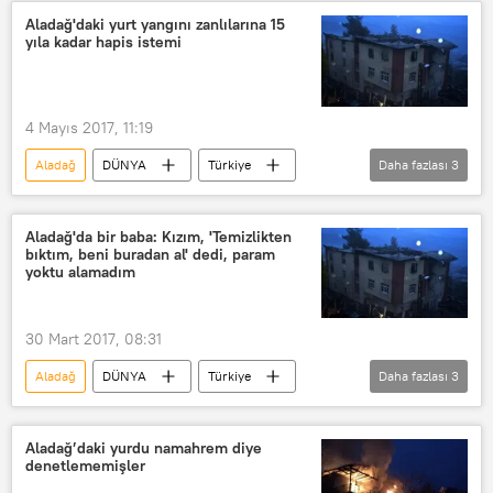
Adana
Aladağ'daki yurt yangını zanlılarına 15
yıla kadar hapis istemi
TBMM Aladağ Yurt Yangınını Araştırma Komisyonu
yurt
araştırma komisyonu
4 Mayıs 2017, 11:19
Aladağ
DÜNYA
Türkiye
Daha fazlası
3
Haberler
Adana
Yurt yangını
Aladağ'da bir baba: Kızım, 'Temizlikten
bıktım, beni buradan al' dedi, param
yoktu alamadım
30 Mart 2017, 08:31
Aladağ
DÜNYA
Türkiye
Daha fazlası
3
Haberler
Şule Altun
Yaşar Altun
Aladağ’daki yurdu namahrem diye
denetlememişler