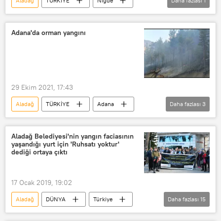
Aladağ
TÜRKİYE
Niğde
Daha fazlası
1
Dağcı
Adana'da orman yangını
29 Ekim 2021, 17:43
Aladağ
TÜRKİYE
Adana
Daha fazlası
3
Yangın
Orman yangını
İtfaiye
Aladağ Belediyesi'nin yangın faciasının
yaşandığı yurt için 'Ruhsatı yoktur'
dediği ortaya çıktı
17 Ocak 2019, 19:02
Aladağ
DÜNYA
Türkiye
Daha fazlası
15
Haberler
TÜRKİYE
Adana