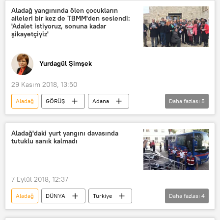
Yunus Demircioğlu
Mehmet Aktaş
Aladağ yangınında ölen çocukların
aileleri bir kez de TBMM'den seslendi:
Ayhan Barut
Müzeyyen Şevkin
'Adalet istiyoruz, sonuna kadar
şikayetçiyiz'
Burhanetin Bulut
Melda Onur
TEDAŞ
CHP
Yurdagül Şimşek
Sosyal Haklar Derneği
TBMM Aladağ Yurt Yangınını Araştırma Komisyonu
29 Kasım 2018, 13:50
Süleymancılar Cemaati
Aladağ
GÖRÜŞ
Adana
Daha fazlası
5
Aladağ'da kız öğrenci yurdunda çıkan yangın
Engin Özkoç
Melda Onur
CHP
Adalet Bakanlığı
yurt
Aladağ'daki yurt yangını davasında
tutuklu sanık kalmadı
7 Eylül 2018, 12:37
Aladağ
DÜNYA
Türkiye
Daha fazlası
4
Haberler
Adana
Kozan