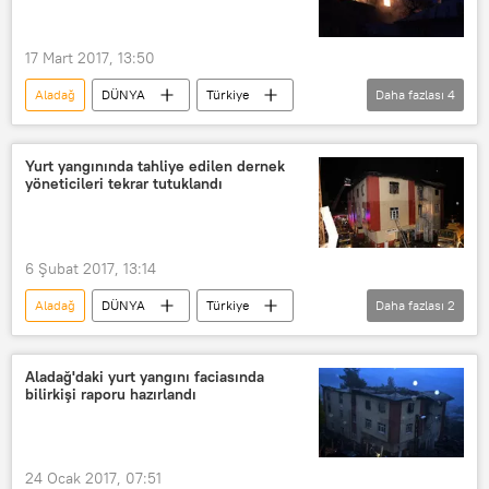
17 Mart 2017, 13:50
Aladağ
DÜNYA
Türkiye
Daha fazlası
4
Haberler
Adana
Bekir Metin Demir
TBMM
Yurt yangınında tahliye edilen dernek
yöneticileri tekrar tutuklandı
6 Şubat 2017, 13:14
Aladağ
DÜNYA
Türkiye
Daha fazlası
2
Haberler
Adana
Aladağ'daki yurt yangını faciasında
bilirkişi raporu hazırlandı
24 Ocak 2017, 07:51