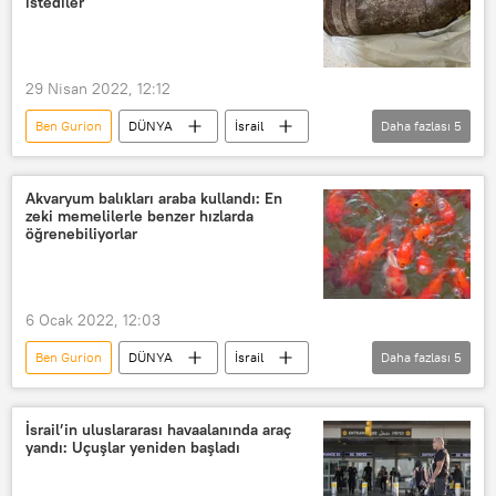
istediler
Rusya
İran
Suudi Arabistan
29 Nisan 2022, 12:12
Ben Gurion
DÜNYA
İsrail
Daha fazlası
5
Havalimanı
top mermisi
Bomba
Panik
VİDEO
Akvaryum balıkları araba kullandı: En
zeki memelilerle benzer hızlarda
öğrenebiliyorlar
6 Ocak 2022, 12:03
Ben Gurion
DÜNYA
İsrail
Daha fazlası
5
Araba
Ben Gurion Üniversitesi
test sürüşü
Akvaryum
balık
İsrail’in uluslararası havaalanında araç
yandı: Uçuşlar yeniden başladı