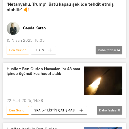
RADYO
ABD
Donald Trump
‘Netanyahu, Trump’ı üstü kapalı şekilde tehdit etmiş
olabilir’
Somali
İsrail
ABD
Husiler
NATO
F-35
Ceyda Karan
F-18
İnsansız Hava Aracı (İHA)
15 Nisan 2025, 16:05
Ben Gurion
EKSEN
Daha fazlası
14
Radyo Sputnik
RADYO
Radyo
Ortadoğu
ABD
Husiler: Ben Gurion Havaalanı'nı 48 saat
içinde üçüncü kez hedef aldık
Steve Witkoff
Hasan Erel
İran
İsrail
ABD
Dünya
CIA
AIPAC
22 Mart 2025, 14:38
B-52
X
Ben Gurion
İSRAİL-FİLİSTİN ÇATIŞMASI
Daha fazlası
8
Ortadoğu
Yahya Seri
Gazze
Yemen
ABD
Husiler
Husiler, İsrail’in Ben Gurion