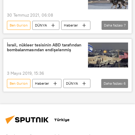
30 Temmuz 2021, 06:08
Ben Gurion
DÜNYA
Haberler
Daha fazlası
7
Ortadoğu
YAŞAM
İsrail
Ben Gurion Havalimanı
Yangın
İsrail, nükleer tesisinin ABD tarafından
bombalanmasından endişelenmiş
Otopark
Gözaltı
3 Mayıs 2019, 15:36
Ben Gurion
Haberler
DÜNYA
Daha fazlası
6
Ortadoğu
ABD
İsrail
Nükleer tesis
Washington
John F. Kennedy
Türkiye