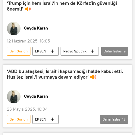
Savaş Bakanlığı
ABD Savaş Bakanlığı
‘Trump için hem İsrail’in hem de Körfez’in güvenliği
önemli’
Savaş uçağı
Savaş gemisi
Ceyda Karan
12 Haziran 2025, 16:05
Ben Gurion
EKSEN
Radyo Sputnik
Daha fazlası
9
RADYO
Bilgehan Alagöz
Donald Trump
İsrail
İran
‘ABD bu ateşkesi, İsrail’i kapsamadığı halde kabul etti.
Husiler, İsrail’i vurmaya devam ediyor’
ABD
Uluslararası Atom Enerjisi Kurumu (UAEA)
Ceyda Karan
BM Güvenlik Konseyi
Hizbullah
26 Mayıs 2025, 16:04
Ben Gurion
EKSEN
Daha fazlası
12
Radyo Sputnik
Radyo