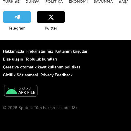
TÜRKIYE
DÜNYA
POLİTİKA
EKONOMİ
SAVUNMA
YAŞA
Telegram
Twitter
Hakkımızda
Frekanslarımız
Kullanım koşulları
Bize ulaşın
Topluluk kuralları
Çerez ve otomatik kayıt kullanım politikası
Gizlilik Sözleşmesi
Privacy Feedback
© 2026 Sputnik Tüm hakları saklıdır. 18+