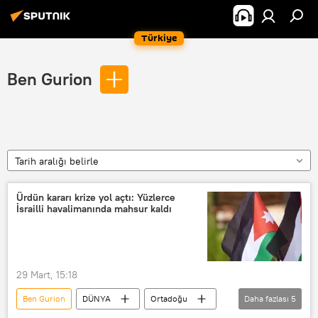
Türkiye
Ben Gurion
Tarih aralığı belirle
Ürdün kararı krize yol açtı: Yüzlerce
İsrailli havalimanında mahsur kaldı
29 Mart, 15:18
Ben Gurion
DÜNYA
Ortadoğu
Daha fazlası
5