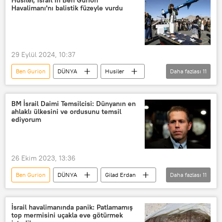
Havalimanı'nı balistik füzeyle vurdu
balistik füze
Kızıldeniz
29 Eylül 2024, 10:37
Ben Gurion
DÜNYA
Husiler
Daha fazlası
11
Yemen
İsrail
Ben Gurion Havalimanı
BM İsrail Daimi Temsilcisi: Dünyanın en
ahlaklı ülkesini ve ordusunu temsil
Benyamin Netanyahu
Tel Aviv
ediyorum
İsrail ordusu
İsrail ordusu (IDF)
ABD
New York
26 Ekim 2023, 13:36
BM Genel Kurulu
Yahya Seri
Ben Gurion
DÜNYA
Gilad Erdan
Daha fazlası
11
İsrail
İsrail-Filistin
Filistin
İsrail-Filistin sorunu
Hamas
İsrail havalimanında panik: Patlamamış
top mermisini uçakla eve götürmek
Hizbullah
ABD
Joe Biden