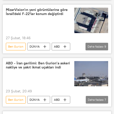
İsrail
Akabe
Ürdün
Arkia
Yediot Aharonot
MizarVision'ın yeni görüntülerine göre
İsrail'deki F-22'ler konum değiştirdi
27 Şubat, 18:46
Ben Gurion
DÜNYA
ABD
Daha fazlası
9
İsrail
İran
F-22
F-15
RC-135
Mike Huckabee
ABD - İran gerilimi: Ben Gurion’a askeri
nakliye ve yakıt ikmal uçakları indi
İsrail Büyükelçiliği
ABD
İsrail Kamusal Yayın Kuruluşu (KAN)
23 Şubat, 20:49
Ben Gurion
DÜNYA
ABD
Daha fazlası
7
Ortadoğu
İran
Savaş