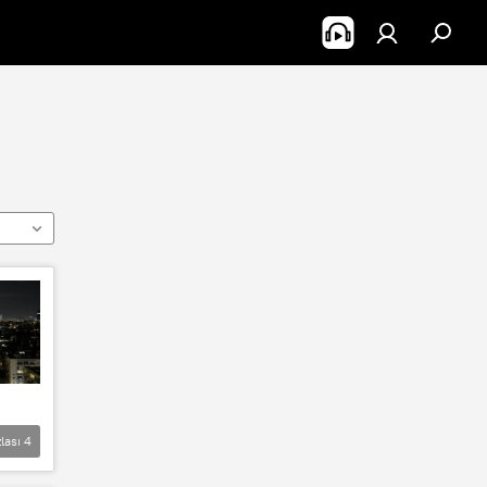
lası
4