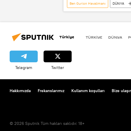
Ben Gurion Havalimanı
DÜNYA
Tel Aviv
David Süleyman
Türkiye
TÜRKIYE
DÜNYA
P
Telegram
Twitter
Hakkımızda
Frekanslarımız
Kullanım koşulları
Bize ulaşı
© 2026 Sputnik Tüm hakları saklıdır. 18+