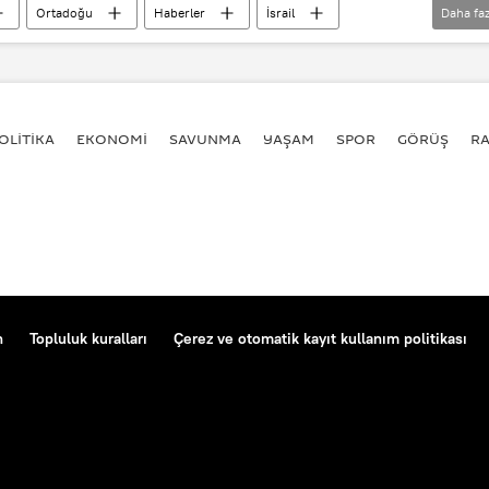
Ortadoğu
Haberler
İsrail
Daha faz
OLİTİKA
EKONOMİ
SAVUNMA
YAŞAM
SPOR
GÖRÜŞ
R
n
Topluluk kuralları
Çerez ve otomatik kayıt kullanım politikası