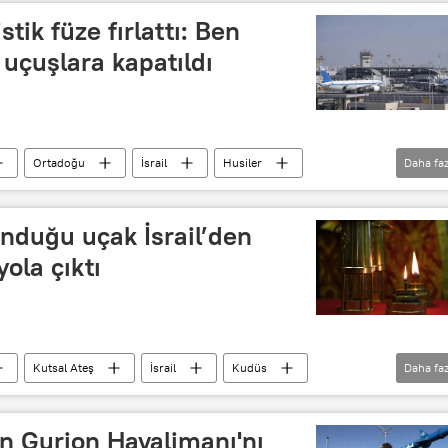
istik füze fırlattı: Ben
uçuşlara kapatıldı
Ortadoğu
İsrail
Husiler
Daha faz
Saldırı girişimi
Havalimanı
unduğu uçak İsrail’den
ola çıktı
Kutsal Ateş
İsrail
Kudüs
Daha faz
Belgorod
Kurtarıcı İsa Katedrali
Ben Gurion Havalimanı'nı