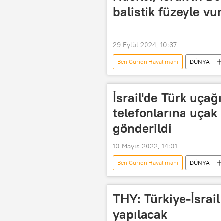
balistik füzeyle vu
29 Eylül 2024, 10:37
Ben Gurion Havalimanı
DÜNYA
Ben Gurion
Benyamin Netan
İsrail ordusu (IDF)
ABD
İsrail'de Türk uçağ
telefonlarına uçak
gönderildi
10 Mayıs 2022, 14:01
Ben Gurion Havalimanı
DÜNYA
Uçak kazası
THY: Türkiye-İsrail
yapılacak