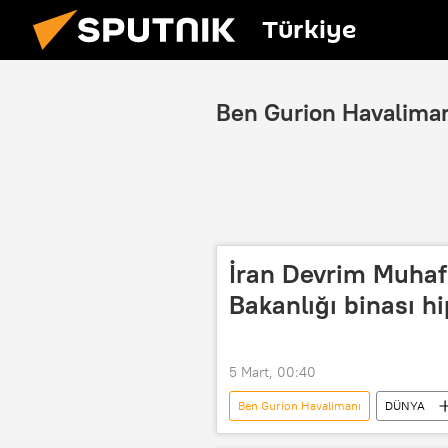
Türkiye
Ben Gurion Havalima
İran Devrim Muhafı
Bakanlığı binası hi
5 Mart, 00:40
Ben Gurion Havalimanı
DÜNYA
İsrail Savunma Bakanlığı
Ort