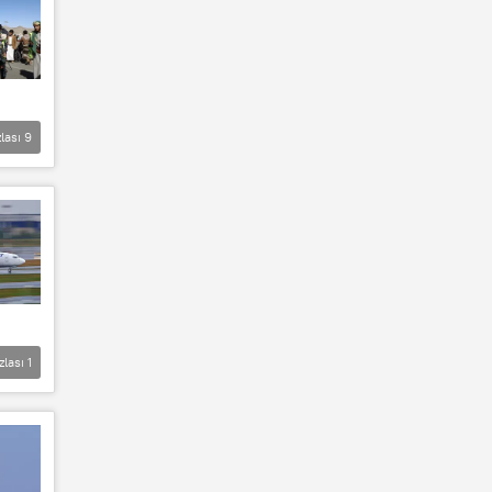
lası
9
zlası
1