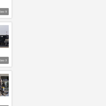
lası
9
lası
3