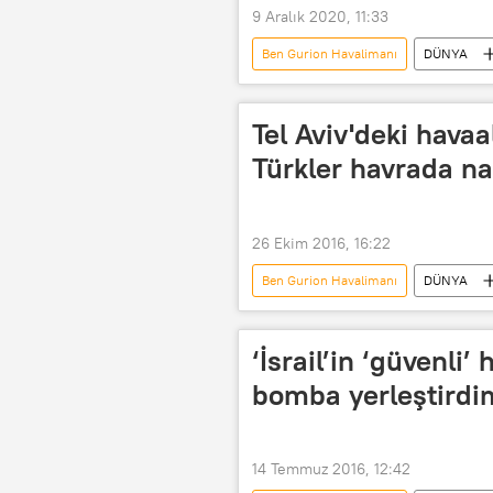
9 Aralık 2020, 11:33
Ben Gurion Havalimanı
DÜNYA
YAŞAM
Pfizer
BioN
Koronavirüs aşısı
Kovid-19
Tel Aviv'deki hava
Türkler havrada na
26 Ekim 2016, 16:22
Ben Gurion Havalimanı
DÜNYA
İsrail
Tel Aviv
TÜRK
‘İsrail’in ‘güvenli
bomba yerleştirdi
14 Temmuz 2016, 12:42