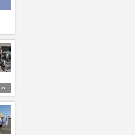
lası
5