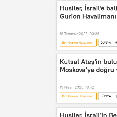
Husiler, İsrail'e bal
Gurion Havalimanı 
19 Temmuz 2025, 03:28
Ben Gurion Havalimanı
DÜNYA
Saldırı
Bombalı saldırı
Kutsal Ateş'in bul
Moskova'ya doğru y
19 Nisan 2025, 18:42
Ben Gurion Havalimanı
DÜNYA
Kutsal Kabir Kilisesi
Rusya
Moskova
Husiler, İsrail’in 