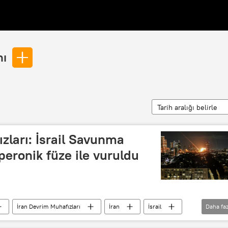
nı
Tarih aralığı belirle
zları: İsrail Savunma
peronik füze ile vuruldu
İran Devrim Muhafızları
İran
İsrail
Daha faz
adoğu
Tel Aviv
Tasnim