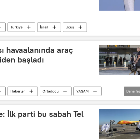
Türkiye
İsrail
Uçuş
ası havaalanında araç
iden başladı
Haberler
Ortadoğu
YAŞAM
Daha faz
angın
Otopark
Gözaltı
de: İlk parti bu sabah Tel