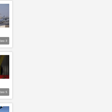
lası
3
lası
5