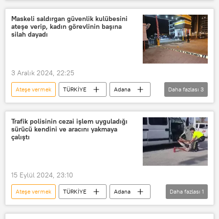
Kadın
Saldırı
Maskeli saldırgan güvenlik kulübesini
ateşe verip, kadın görevlinin başına
silah dayadı
3 Aralık 2024, 22:25
Ateşe vermek
TÜRKİYE
Adana
Daha fazlası
3
Çukurova
Saldırgan
Güvenlik
Trafik polisinin cezai işlem uyguladığı
sürücü kendini ve aracını yakmaya
çalıştı
15 Eylül 2024, 23:10
Ateşe vermek
TÜRKİYE
Adana
Daha fazlası
1
Servis şoförü