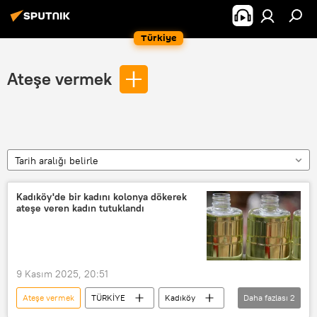
Türkiye
Ateşe vermek
Tarih aralığı belirle
Kadıköy'de bir kadını kolonya dökerek
ateşe veren kadın tutuklandı
9 Kasım 2025, 20:51
Ateşe vermek
TÜRKİYE
Kadıköy
Daha fazlası
2