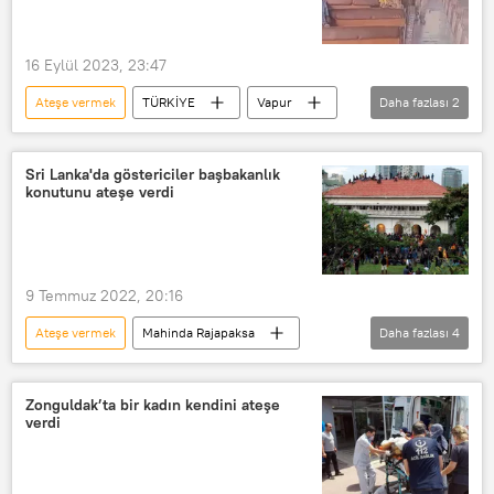
16 Eylül 2023, 23:47
Ateşe vermek
TÜRKİYE
Vapur
Daha fazlası
2
Saç
Yakma
Sri Lanka'da göstericiler başbakanlık
konutunu ateşe verdi
9 Temmuz 2022, 20:16
Ateşe vermek
Mahinda Rajapaksa
Daha fazlası
4
Sri Lanka
Protesto
Ranil Wickremesinghe
DÜNYA
Zonguldak’ta bir kadın kendini ateşe
verdi