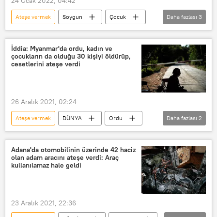
24 Ocak 2022, 04:42
Ateşe vermek
Soygun
Çocuk
Daha fazlası
3
Kundaklama
TÜRKİYE
Adana
İddia: Myanmar'da ordu, kadın ve
çocukların da olduğu 30 kişiyi öldürüp,
cesetlerini ateşe verdi
26 Aralık 2021, 02:24
Ateşe vermek
DÜNYA
Ordu
Daha fazlası
2
Myanmar
Öldürme
Adana'da otomobilinin üzerinde 42 haciz
olan adam aracını ateşe verdi: Araç
kullanılamaz hale geldi
23 Aralık 2021, 22:36