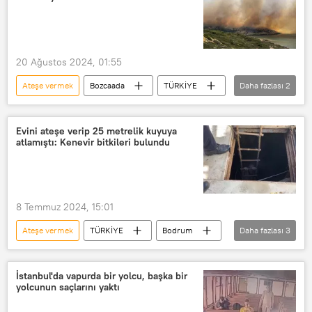
20 Ağustos 2024, 01:55
Ateşe vermek
Bozcaada
TÜRKİYE
Daha fazlası
2
Yangın
Yangın söndürme
Evini ateşe verip 25 metrelik kuyuya
atlamıştı: Kenevir bitkileri bulundu
8 Temmuz 2024, 15:01
Ateşe vermek
TÜRKİYE
Bodrum
Daha fazlası
3
Ev
Kenevir
kenevir üretimi
İstanbul'da vapurda bir yolcu, başka bir
yolcunun saçlarını yaktı