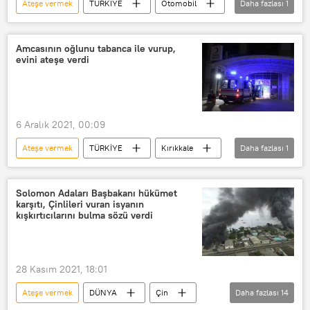
Ateşe vermek
TÜRKİYE
Otomobil
Daha fazlası
1
Haciz
Amcasının oğlunu tabanca ile vurup,
evini ateşe verdi
6 Aralık 2021, 00:09
Ateşe vermek
TÜRKİYE
Kırıkkale
Daha fazlası
1
Tabanca
Solomon Adaları Başbakanı hükümet
karşıtı, Çinlileri vuran isyanın
kışkırtıcılarını bulma sözü verdi
28 Kasım 2021, 18:01
Ateşe vermek
DÜNYA
Çin
Daha fazlası
14