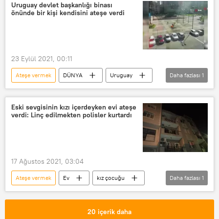
Uruguay devlet başkanlığı binası
önünde bir kişi kendisini ateşe verdi
23 Eylül 2021, 00:11
Ateşe vermek
DÜNYA
Uruguay
Daha fazlası
1
Devlet Başkanlığı
Eski sevgisinin kızı içerdeyken evi ateşe
verdi: Linç edilmekten polisler kurtardı
17 Ağustos 2021, 03:04
Ateşe vermek
Ev
kız çocuğu
Daha fazlası
1
Yakma
20 içerik daha