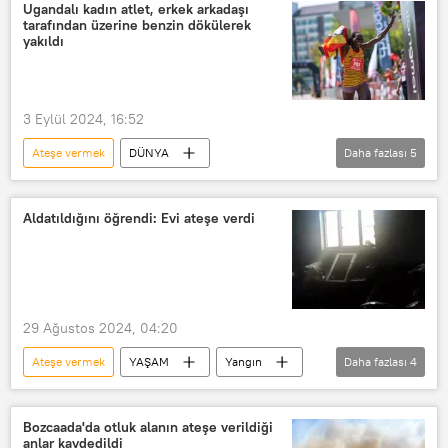
Ugandalı kadın atlet, erkek arkadaşı
tarafından üzerine benzin dökülerek
yakıldı
3 Eylül 2024, 16:52
Ateşe vermek
DÜNYA
Daha fazlası
5
Rebecca Cheptegei
Uganda Atletizm Federasyonu
Yakma
Aldatıldığını öğrendi: Evi ateşe verdi
2024 Paris Olimpiyatları
maraton
29 Ağustos 2024, 04:20
Ateşe vermek
YAŞAM
Yangın
Daha fazlası
4
Yangın söndürme
Aldatma
Aldatılmak
Cinnet
Bozcaada'da otluk alanın ateşe verildiği
anlar kaydedildi