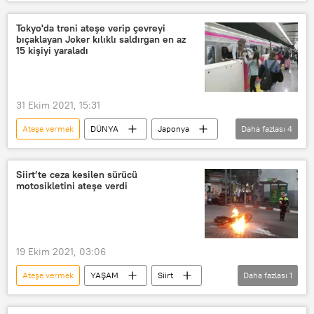
Tayvan
Protesto
isyan
mahalle
Eylem
tahrik
Tokyo'da treni ateşe verip çevreyi
bıçaklayan Joker kılıklı saldırgan en az
kışkırtma
Solomon Adaları
15 kişiyi yaraladı
Yağma
Başbakan
Avustralya
Papua Yeni Gine
31 Ekim 2021, 15:31
Yardım
Polis
Ateşe vermek
DÜNYA
Japonya
Daha fazlası
4
Saldırı
Tokyo
Tren
bıçaklı saldırgan
Siirt’te ceza kesilen sürücü
motosikletini ateşe verdi
19 Ekim 2021, 03:06
Ateşe vermek
YAŞAM
Siirt
Daha fazlası
1
motorsiklet