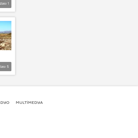
zlası
1
lası
5
ADYO
MULTİMEDYA