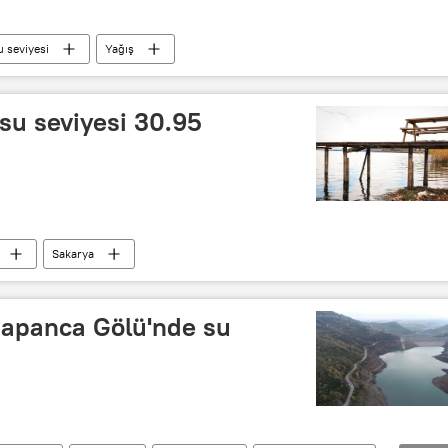
u seviyesi
Yağış
su seviyesi 30.95
Sakarya
Sapanca Gölü'nde su