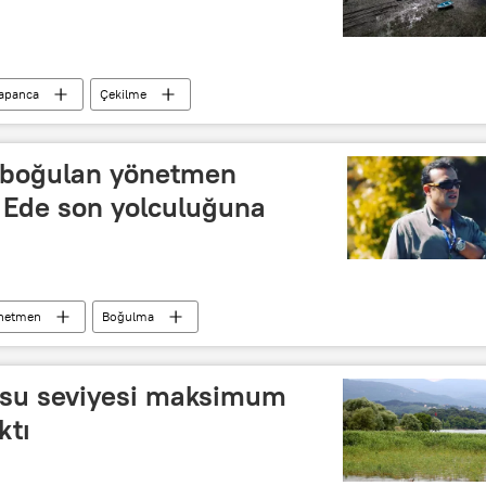
apanca
Çekilme
 boğulan yönetmen
 Ede son yolculuğuna
netmen
Boğulma
 su seviyesi maksimum
ktı