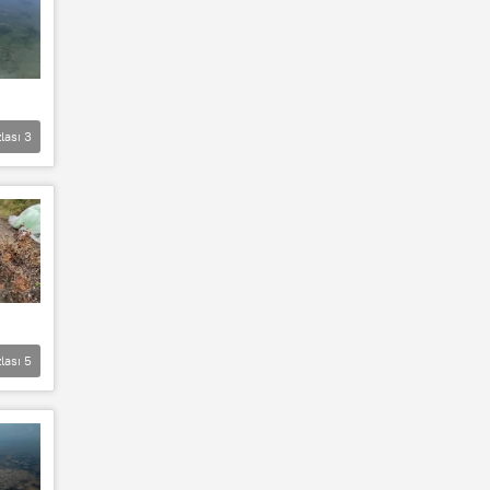
lası
3
lası
5