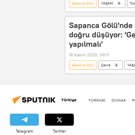
Sapanca Gölü
YAŞAM
Tür
su seviyesi
Sapanca Gölü'nde s
doğru düşüyor: 'Ger
yapılmalı'
18 Kasım 2020, 09:11
Sapanca Gölü
Çevre
YAŞ
kritik
su seviyesi
iç
Türkiye
TÜRKIYE
DÜNYA
P
Telegram
Twitter