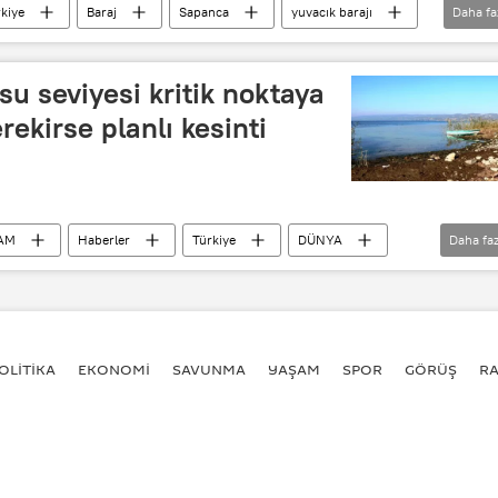
kiye
Baraj
Sapanca
yuvacık barajı
Daha fa
u seviyesi kritik noktaya
ekirse planlı kesinti
AM
Haberler
Türkiye
DÜNYA
Daha faz
me suyu
Sakarya
Kocaeli
OLİTİKA
EKONOMİ
SAVUNMA
YAŞAM
SPOR
GÖRÜŞ
R