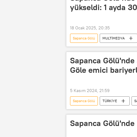
yükseldi: 1 ayda 3
18 Ocak 2025, 20:35
Sapanca Gölü
MULTİMEDYA
Kocaeli
su seviyesi
Sapanca Gölü'nde a
Göle emici bariyer
5 Kasım 2024, 21:59
Sapanca Gölü
TÜRKİYE
S
Sakarya Büyükşehir Belediyesi
Akaryakıt hırsızlığı
Sapanca Gölü'nde s