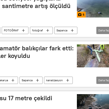
0 santimetre artış ölçüldü
5
FOTOĞRAF
fotoğraf
Sapanca
Daha faz
Artış
matör balıkçılar fark etti:
ler koyuldu
akarya
Sapanca
kanalizasyon
Daha faz
Balıkçı
Balıkçılık
Akaryakıt
u 17 metre çekildi