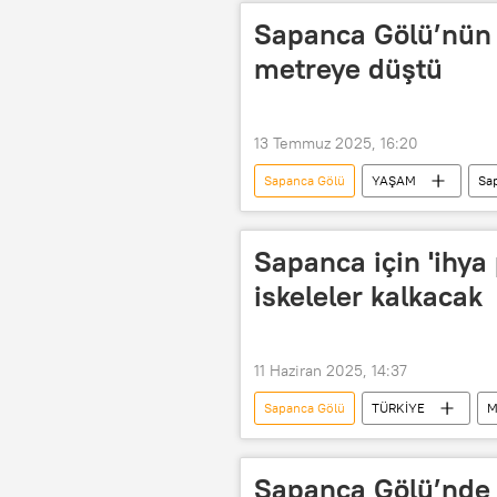
Sapanca Gölü’nün 
metreye düştü
13 Temmuz 2025, 16:20
Sapanca Gölü
YAŞAM
Sa
Sapanca için 'ihya 
iskeleler kalkacak
11 Haziran 2025, 14:37
Sapanca Gölü
TÜRKİYE
M
Sapanca Gölü’nde s