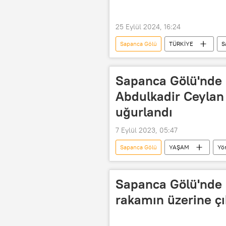
25 Eylül 2024, 16:24
Sapanca Gölü
TÜRKİYE
S
Sapanca Gölü'nde
Abdulkadir Ceylan
uğurlandı
7 Eylül 2023, 05:47
Sapanca Gölü
YAŞAM
Yö
Sapanca Gölü'nde
rakamın üzerine çı