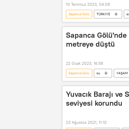
10 Temmuz 2023, 04:06
Sapanca Gölü
TÜRKİYE
s
Sapanca Gölü'nde 
metreye düştü
22 Ocak 2023, 16:58
Sapanca Gölü
su
YAŞAM
Yuvacık Barajı ve 
seviyesi korundu
23 Ağustos 2021, 11:10