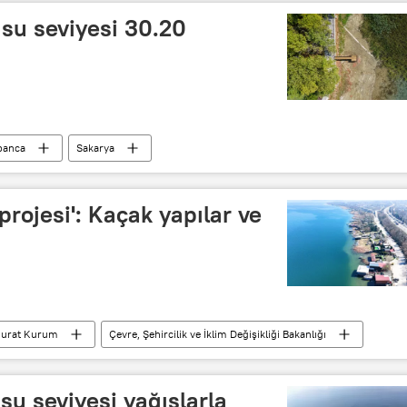
su seviyesi 30.20
panca
Sakarya
projesi': Kaçak yapılar ve
urat Kurum
Çevre, Şehircilik ve İklim Değişikliği Bakanlığı
u seviyesi yağışlarla