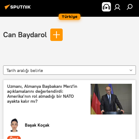
Türkiye
Can Baydarol
Tarih aralığı belirle
Uzmanı, Almanya Başbakanı Merz'in
açıklamalarını değerlendirdi:
Amerika’nın rol almadığı bir NATO
ayakta kalır mı?
Başak Koçak
Özel