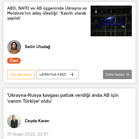
Avrupa Birliği
Ben Wallace
ABD, NATO ve AB üçgeninde Ukrayna ve
Moldova’nın aday ülkeliği: ‘Kasıtlı olarak
Penny Mordaunt
Liz Truss
yapıldı'
Rishi Sunak
Kovid-19
Muhafazakar Parti
Sajid Javid
Michael Gove
Güven oylaması
Selin Uludağ
Taciz
Chris Pincher
Özel
Birleşik Krallık
Ukrayna krizi
DÜNYA
Can Baydarol
UKRAYNA KRİZİ
Daha fazlası
18
Ukrayna
Moldova
Avrupa Birliği
ABD
NATO
'Ukrayna-Rusya kavgası patlak verdiği anda AB için
'canım Türkiye' oldu'
Ursula von der Leyen
Kopenhag kriterleri
Türkiye
Ceyda Karan
Aday ülke statüsü
Alexander de Croo
Rusya
Donbass
Operasyon
15 Nisan 2022, 23:57