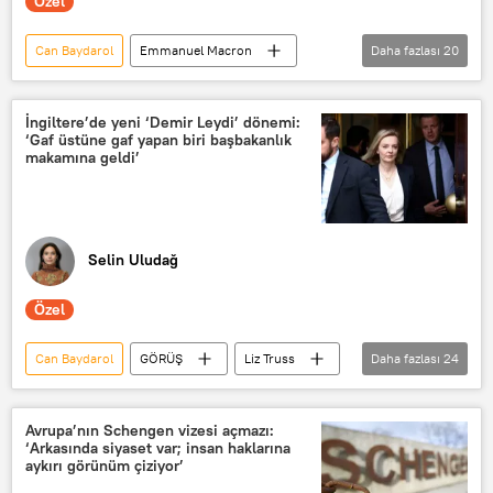
Özel
Can Baydarol
Emmanuel Macron
Daha fazlası
20
Macron yasası
Macron hükümeti
Fransa
Emeklilik
İngiltere’de yeni ‘Demir Leydi’ dönemi:
‘Gaf üstüne gaf yapan biri başbakanlık
Emeklilik yaşı
Paris
makamına geldi’
Marsilya
Çöp
Protesto
Protesto gösterisi
Polis
Polis müdahalesi
Polis şiddeti
Selin Uludağ
Marine Le Pen
GÖRÜŞ
Özel
giyotin
Grev
Genel grev
Seçim
Erken seçim
Can Baydarol
GÖRÜŞ
Liz Truss
Daha fazlası
24
Sunak
İngiltere
Birleşik Krallık
Britanya
Avrupa’nın Schengen vizesi açmazı:
‘Arkasında siyaset var; insan haklarına
Büyük Britanya
Türkiye
aykırı görünüm çiziyor’
Rusya
Ukrayna krizi