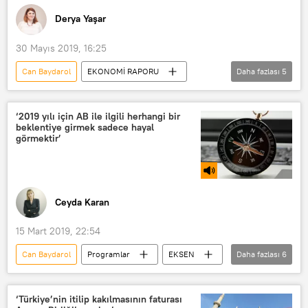
Güvenli bölge
Yunanistan
Derya Yaşar
Göç
30 Mayıs 2019, 16:25
Can Baydarol
EKONOMİ RAPORU
Daha fazlası
5
Programlar
RADYO
AP
Avrupa Birliği
Türkiye-AB İlişkileri
‘2019 yılı için AB ile ilgili herhangi bir
beklentiye girmek sadece hayal
görmektir’
Ceyda Karan
15 Mart 2019, 22:54
Can Baydarol
Programlar
EKSEN
Daha fazlası
6
RADYO
TÜRKİYE
Federica Mogherini
AB
‘Türkiye’nin itilip kakılmasının faturası