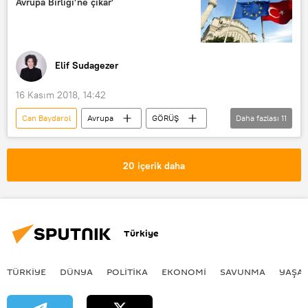
Avrupa Birliği’ne çıkar’
Avrupa Parlamentosu (AP)
Gümrük Birliği
Elif Sudagezer
16 Kasım 2018, 14:42
Can Baydarol
Avrupa
GÖRÜŞ
Daha fazlası
11
DÜNYA
Haberler
TÜRKİYE
Kati Piri
20 içerik daha
Avrupa Parlamentosu (AP) Türkiye raportörü Kati Piri
Avrupa Birliği
Avrupa Parlamentosu
AB
AP
Türkiye
Avrupa Birliği Bakanlar Konseyi
Türkiye'nin AB üyeliği müzakereleri
TÜRKIYE
DÜNYA
POLİTİKA
EKONOMİ
SAVUNMA
YAŞA