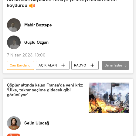
koydurdu
Mahir Boztepe
Güçlü Özgan
7 Nisan 2023, 13:00
Can Baydarol
AÇIK ALAN
RADYO
Daha fazlası
5
AB
Avrupa Birliği
CHP
Cumhuriyet Halk Partisi (CHP)
Çöpler altında kalan Fransa’da yeni kriz:
‘Ülke, tekrar seçime gidecek gibi
Seçimler
görünüyor’
Selin Uludağ