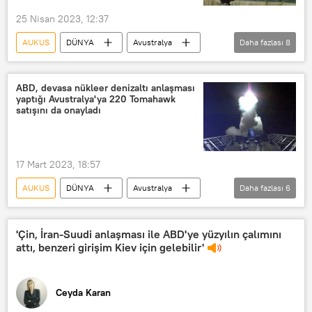
Hint-Pasifik
Güney Pasifik
25 Nisan 2023, 12:37
okyanus
ada
devlet
AUKUS
DÜNYA
Avustralya
Daha fazlası
8
Emperyalizm
Sömürgecilik
Çin
Savunma
ABD
Britanya
İngiltere
ABD, devasa nükleer denizaltı anlaşması
yaptığı Avustralya'ya 220 Tomahawk
uzun menzilli füze
HIMARS
satışını da onayladı
nükleer denizaltı
17 Mart 2023, 18:57
AUKUS
DÜNYA
Avustralya
Daha fazlası
6
ABD
Britanya
İngiltere
nükleer denizaltı
Tomahawk
'Çin, İran-Suudi anlaşması ile ABD'ye yüzyılın çalımını
attı, benzeri girişim Kiev için gelebilir'
Çin
Ceyda Karan