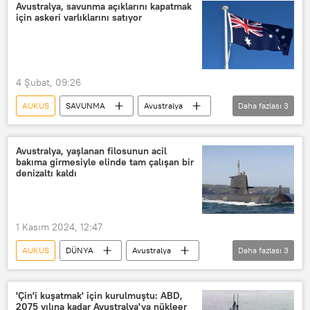
ASC
Tersane
Denizaltı
Avustralya, savunma açıklarını kapatmak
için askeri varlıklarını satıyor
Savunma
nükleer denizaltı
4 Şubat, 09:26
AUKUS
SAVUNMA
Avustralya
Daha fazlası
3
Sydney
Brisbane
Askeri üs
Avustralya, yaşlanan filosunun acil
bakıma girmesiyle elinde tam çalışan bir
denizaltı kaldı
1 Kasım 2024, 12:47
AUKUS
DÜNYA
Avustralya
Daha fazlası
3
Avustralya Savunma Bakanlığı
Collins sınıfı denizaltı
'Çin'i kuşatmak' için kurulmuştu: ABD,
2075 yılına kadar Avustralya'ya nükleer