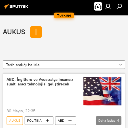
Türkiye
AUKUS
Tarih aralığı belirle
ABD, İngiltere ve Avustralya insansız
sualtı aracı teknolojisi geliştirecek
30 Mayıs, 22:35
AUKUS
POLİTİKA
ABD
Daha fazlası
4