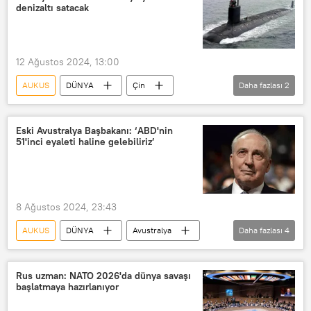
Avustralya donanması
denizaltı satacak
12 Ağustos 2024, 13:00
AUKUS
DÜNYA
Çin
Daha fazlası
2
Çin Halk Cumhuriyeti
Avusturalya
Eski Avustralya Başbakanı: ‘ABD'nin
51'inci eyaleti haline gelebiliriz’
8 Ağustos 2024, 23:43
AUKUS
DÜNYA
Avustralya
Daha fazlası
4
ABD
ABD hegemonyası
nükleer denizaltı
Nükleer silah
Rus uzman: NATO 2026'da dünya savaşı
başlatmaya hazırlanıyor