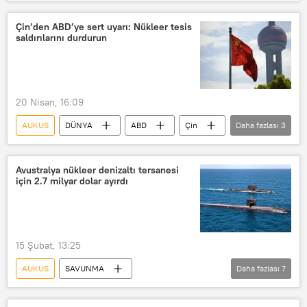
Pete Hegseth
John Healey
Avustralya
ABD
Çin’den ABD’ye sert uyarı: Nükleer tesis
saldırılarını durdurun
20 Nisan, 16:09
AUKUS
DÜNYA
ABD
Çin
Daha fazlası
3
Pekin
Nükleer Silahların Yasaklanması Antlaşması (NPT)
Avustralya nükleer denizaltı tersanesi
için 2.7 milyar dolar ayırdı
Nükleer
15 Şubat, 13:25
AUKUS
SAVUNMA
Daha fazlası
7
Anthony Albanese
Avustralya