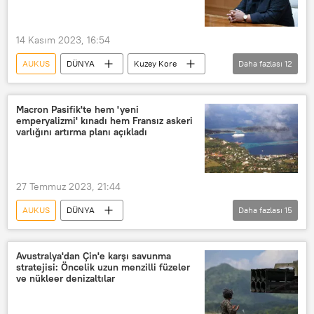
Asya & Pasifik
DÜNYA
14 Kasım 2023, 16:54
AUKUS
DÜNYA
Kuzey Kore
Daha fazlası
12
Kuzey Kore Dışişleri Bakanlığı
G7
G7 Zirvesi
ABD
İngiltere
Macron Pasifik'te hem 'yeni
emperyalizmi' kınadı hem Fransız askeri
Almanya
Fransa
Japonya
varlığını artırma planı açıkladı
İtalya
Kanada
Ukrayna
Tayvan
27 Temmuz 2023, 21:44
AUKUS
DÜNYA
Daha fazlası
15
Emmanuel Macron
Fransa
Yeni Kaledonya
Vanuatu
Avustralya'dan Çin'e karşı savunma
stratejisi: Öncelik uzun menzilli füzeler
Papua Yeni Gine
ABD
Çin
ve nükleer denizaltılar
Avustralya
Asya & Pasifik