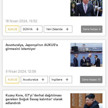
İngiltere
Fransa
18 Nisan 2024, 13:52
AUKUS
DÜNYA
Yeni Zelanda
Daha fazlası
4
Japonya
ABD
İngiltere
Avustralya
Avusturalya, Japonya'nın AUKUS'a
girmesini istemiyor
9 Nisan 2024, 12:58
AUKUS
Avusturalya
İngiltere
Daha fazlası
10
ABD
Nükleer
nükleer füze
Nükleer silah
Donanma
Kuzey Kore, G7'yi 'derhal dağıtılması
gereken Soğuk Savaş kalıntısı' olarak
Joe Biden
Çin
Asya
adlandırdı