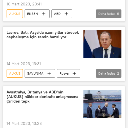
16 Mart 2023, 23:41
AUKUS
EKSEN
ABD
Daha fazlası
5
Ukrayna
Çin
İran
Suudi Arabistan
Barış Adıbelli
Lavrov: Batı, Asya'da uzun yıllar sürecek
cepheleşme için zemin hazırlıyor
14 Mart 2023, 13:31
AUKUS
SAVUNMA
Rusya
Daha fazlası
2
Sergey Lavrov
NATO
Avustralya, Britanya ve ABD'nin
(AUKUS) nükleer denizaltı anlaşmasına
Çin'den tepki
14 Mart 2023, 13:28