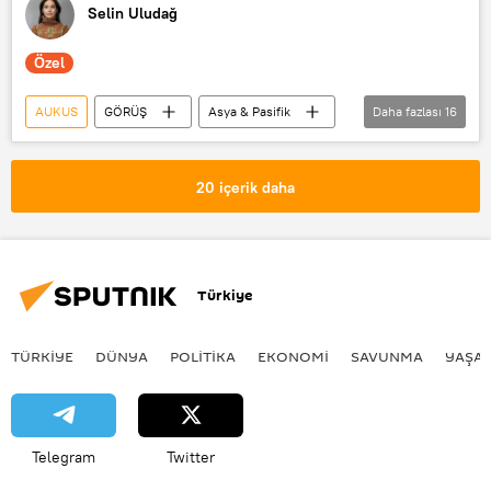
Selin Uludağ
Özel
AUKUS
GÖRÜŞ
Asya & Pasifik
Daha fazlası
16
Asya Pasifik Ekonomik İşbirliği
Çin
ABD
Josep Borrell
20 içerik daha
Avrupa Birliği
Ukrayna krizi
QUAD
Fransa
Barış Adıbelli
İngiltere
Avustralya
Türkiye
Ursula von der Leyen
Nancy Pelosi
Tayvan
Hint-Pasifik
TÜRKIYE
DÜNYA
POLİTİKA
EKONOMİ
SAVUNMA
YAŞA
bağımsız
Telegram
Twitter