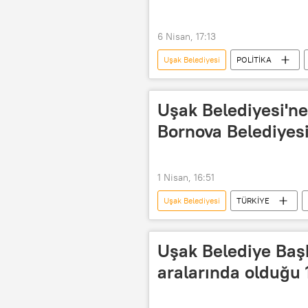
6 Nisan, 17:13
Uşak Belediyesi
POLİTİKA
Uşak Belediyesi'n
Bornova Belediyesi
1 Nisan, 16:51
Uşak Belediyesi
TÜRKİYE
İzmir Cumhuriyet Başsavcılığı
Uşak Belediye Baş
aralarında olduğu 1