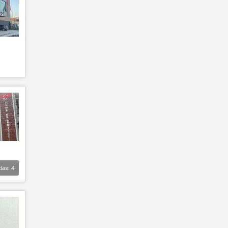
lası
4