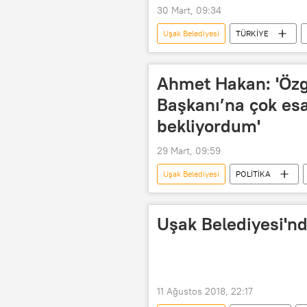
30 Mart, 09:34
Uşak Belediyesi
TÜRKİYE
Ahmet Hakan: 'Özg
Başkanı’na çok esa
bekliyordum'
29 Mart, 09:59
Uşak Belediyesi
POLİTİKA
Uşak Belediyesi'n
11 Ağustos 2018, 22:17