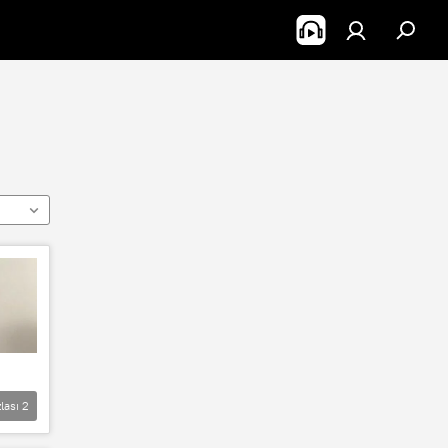
lası
2