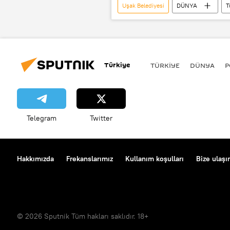
Uşak Belediyesi
DÜNYA
T
TÜRKİYE
Uşak
Nuru
Türkiye-ABD krizi
ABD yaptırı
Türkiye
TÜRKIYE
DÜNYA
P
Telegram
Twitter
Hakkımızda
Frekanslarımız
Kullanım koşulları
Bize ulaşı
© 2026 Sputnik Tüm hakları saklıdır. 18+