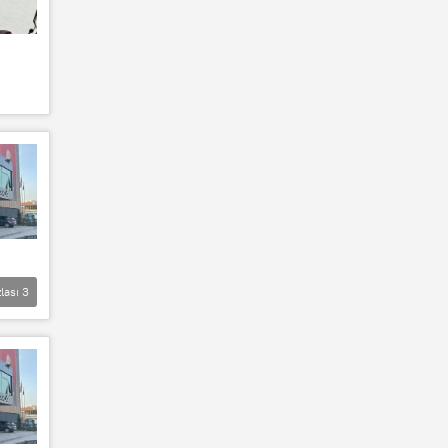
lası
3