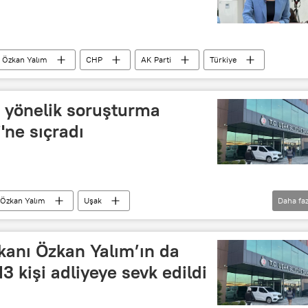
Özkan Yalım
CHP
AK Parti
Türkiye
e yönelik soruşturma
'ne sıçradı
Özkan Yalım
Uşak
Daha faz
Cumhuriyet Başsavcılığı
Bornova
kanı Özkan Yalım’ın da
3 kişi adliyeye sevk edildi