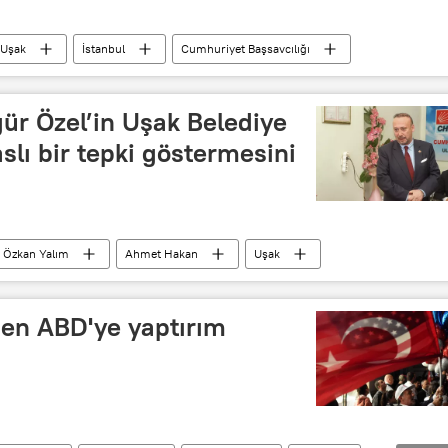
Uşak
İstanbul
Cumhuriyet Başsavcılığı
ür Özel’in Uşak Belediye
slı bir tepki göstermesini
Özkan Yalım
Ahmet Hakan
Uşak
den ABD'ye yaptırım