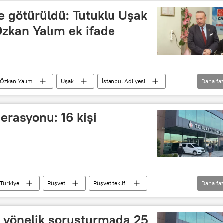
ne götürüldü: Tutuklu Uşak
zkan Yalım ek ifade
Özkan Yalım
Uşak
İstanbul Adliyesi
Daha faz
Etkin pişmanlık
erasyonu: 16 kişi
Türkiye
Rüşvet
Rüşvet teklifi
Daha faz
umhuriyet Halk Partisi (CHP)
e yönelik soruşturmada 25