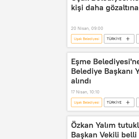
kişi daha gözaltına
20 Nisan, 09:00
Uşak Belediyesi
TÜRKİYE
Eşme Belediyesi'ne
Belediye Başkanı Y
alındı
17 Nisan, 10:10
Uşak Belediyesi
TÜRKİYE
Eşme
Uşak
Yolsuzl
Özkan Yalım tutukl
Başkan Vekili belli