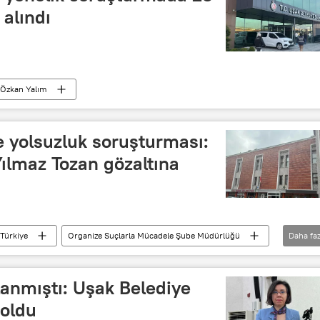
 alındı
Özkan Yalım
 yolsuzluk soruşturması:
ılmaz Tozan gözaltına
Türkiye
Organize Suçlarla Mücadele Şube Müdürlüğü
Daha faz
uk
Yolsuzluk soruşturması
anmıştı: Uşak Belediye
 oldu