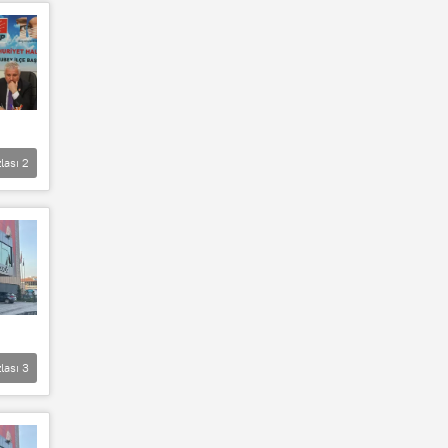
lası
2
lası
3