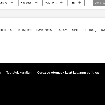
ürkiye
Haberler
POLİTİKA
ABD
Daha faz
llah Cahan
Türkiye-ABD ilişkileri
mları kıskacında Türk ekonomisi
OLİTİKA
EKONOMİ
SAVUNMA
YAŞAM
SPOR
GÖRÜŞ
R
n
Topluluk kuralları
Çerez ve otomatik kayıt kullanım politikası