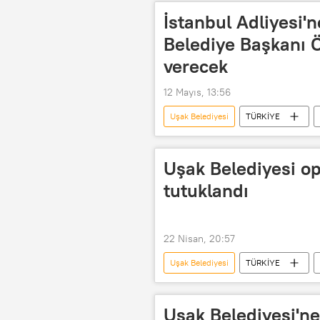
İstanbul Adliyesi'
Belediye Başkanı Ö
verecek
12 Mayıs, 13:56
Uşak Belediyesi
TÜRKİYE
İstanbul Cumhuriyet Başsavcılığı
Uşak Belediyesi op
tutuklandı
22 Nisan, 20:57
Uşak Belediyesi
TÜRKİYE
Özkan Yalım
CHP
C
Uşak Belediyesi'n