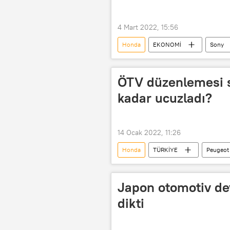
4 Mart 2022, 15:56
Honda
EKONOMİ
Sony
Elektrikli otomobil
Araba
ÖTV düzenlemesi s
kadar ucuzladı?
14 Ocak 2022, 11:26
Honda
TÜRKİYE
Peugeot
Özel Tüketim Vergisi (ÖTV)
Japon otomotiv de
dikti