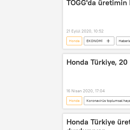
TOGG'da üretimin 
21 Eylül 2020, 10:52
Honda
EKONOMİ
Haberl
Türkiye'nin Otomobili Ortak Girişim G
Honda Türkiye, 20 
16 Nisan 2020, 17:04
Honda
Koronavirüs toplumsal hayat
Haberler
Kocaeli
Ü
Honda Türkiye üret