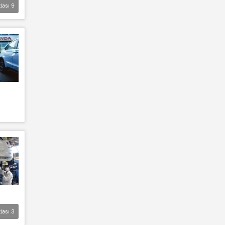
lası
9
lası
3