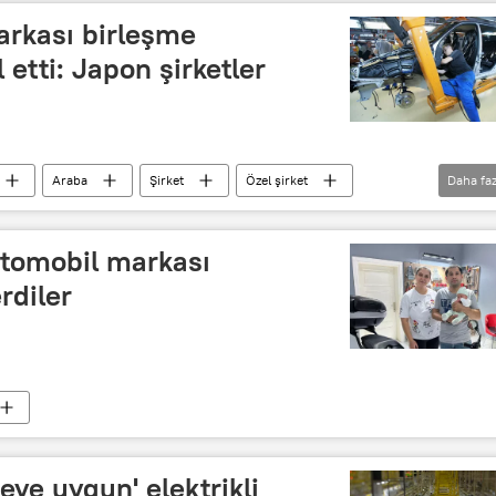
arkası birleşme
 etti: Japon şirketler
Araba
Şirket
Özel şirket
Daha faz
Nissan
elektrikli araç
motosiklet
Elektrikli otobüs
elektrikli bisiklet
otomobil markası
rdiler
ye uygun' elektrikli