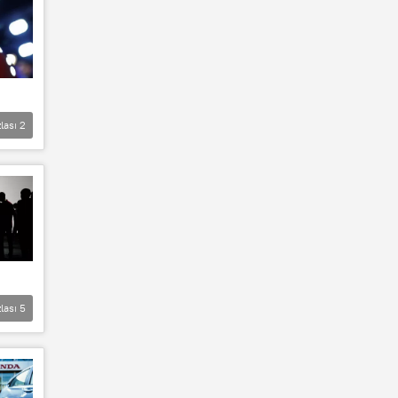
lası
2
lası
5