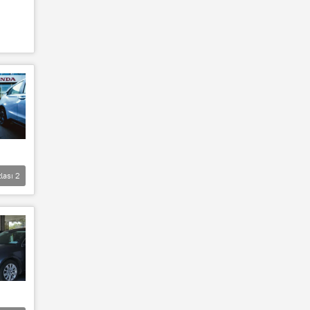
lası
2