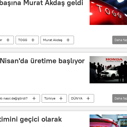
başına Murat Akdaş geldi
er
TOGG
Murat Akdaş
Daha faz
rubu
İstanbul Teknik Üniversitesi (İTÜ)
Nisan'da üretime başlıyor
ı nasıl değiştirdi?
Türkiye
DÜNYA
Daha faz
retim
Koronavirüs
Kovid-19
imini geçici olarak