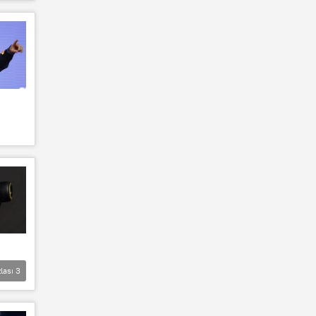
lası
3