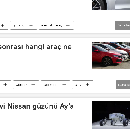
iş birliği
elektrikli araç
Daha faz
Japonya
onrası hangi araç ne
Citroen
Otomobil
ÖTV
Daha fa
vi Nissan güzünü Ay'a