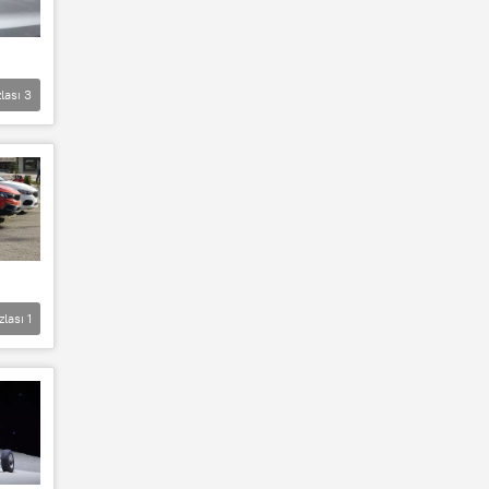
lası
3
zlası
1