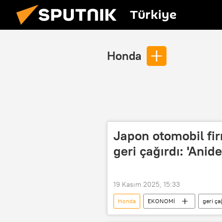
Türkiye
Honda
Japon otomobil fir
geri çağırdı: 'Anide
19 Kasım 2025, 15:33
Honda
EKONOMİ
geri ç