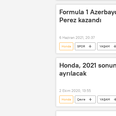
Japonya
seri üretim
Formula 1 Azerbayc
Perez kazandı
6 Haziran 2021, 20:37
Honda
SPOR
YAŞAM
Honda, 2021 sonun
ayrılacak
2 Ekim 2020, 13:55
Honda
Çevre
YAŞAM
Emisyon
hibrit
Kür