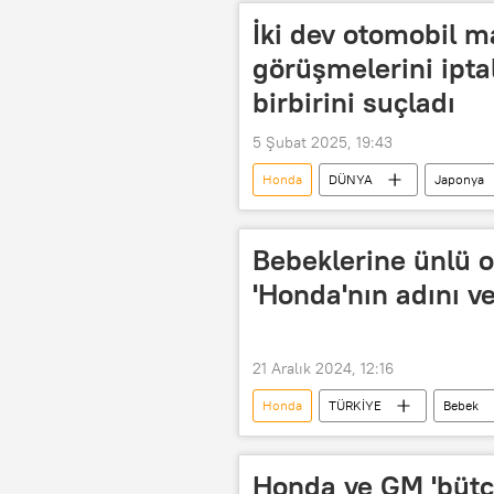
İki dev otomobil m
görüşmelerini iptal
birbirini suçladı
5 Şubat 2025, 19:43
Honda
DÜNYA
Japonya
Limited şirket
Anonim şirket
Elektrikli otomobil
elektrikli 
Bebeklerine ünlü 
'Honda'nın adını ve
21 Aralık 2024, 12:16
Honda
TÜRKİYE
Bebek
Honda ve GM 'bütçe