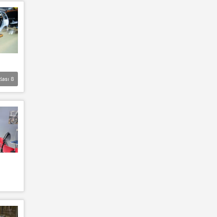
lası
8