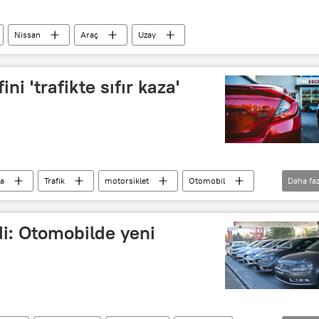
Nissan
Araç
Uzay
i 'trafikte sıfır kaza'
a
Trafik
motorsiklet
Otomobil
Daha faz
di: Otomobilde yeni