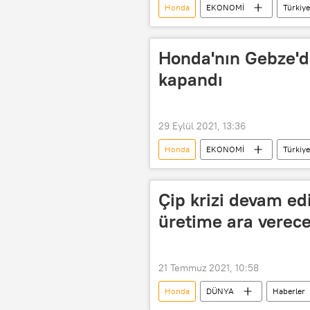
Honda
EKONOMİ
Türkiye
Otomobil
Ford
Clio
Otomotiv
Fiyat
Satı
Honda'nın Gebze'd
kapandı
29 Eylül 2021, 13:36
Honda
EKONOMİ
Türkiye
Çip krizi devam ed
üretime ara verec
21 Temmuz 2021, 10:58
Honda
DÜNYA
Haberler