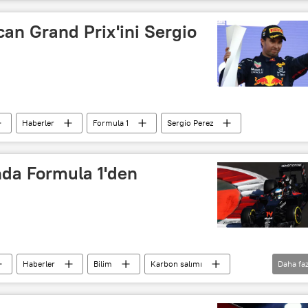
Üretim
an Grand Prix'ini Sergio
Haberler
Formula 1
Sergio Perez
da Formula 1'den
Haberler
Bilim
Karbon salımı
Daha faz
esel ısınma