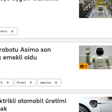
otors
 robotu Asimo son
k emekli oldu
5
YA
Emekli
Japonya
trikli otomobil üretimi
cak