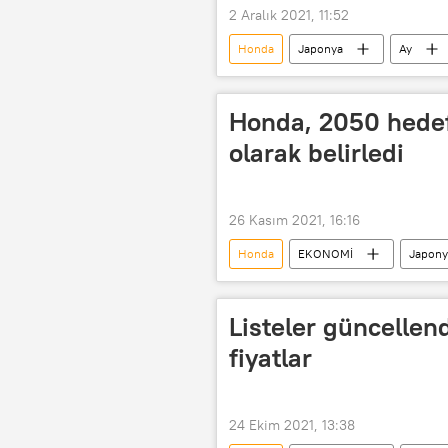
2 Aralık 2021, 11:52
Honda
Japonya
Ay
Honda, 2050 hedefin
olarak belirledi
26 Kasım 2021, 16:16
Honda
EKONOMİ
Japony
Yaya
Üretim
Listeler güncellen
fiyatlar
24 Ekim 2021, 13:38