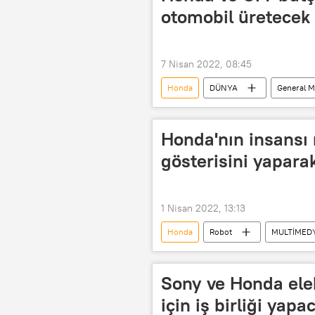
otomobil üretecek
7 Nisan 2022, 08:45
Honda
DÜNYA
General M
Honda'nın insansı
gösterisini yapara
1 Nisan 2022, 13:13
Honda
Robot
MULTİMED
Sony ve Honda elek
için iş birliği yapa