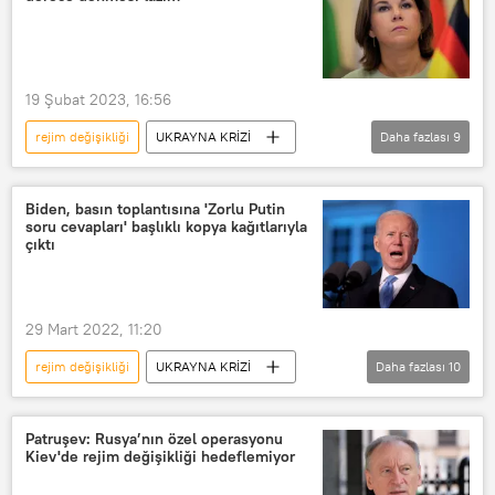
Terörist
Terör
Terör saldırısı
19 Şubat 2023, 16:56
rejim değişikliği
UKRAYNA KRİZİ
Daha fazlası
9
Annalena Baerbock
Vladimir Putin
Dmitriy Medvedev
Emmanuel Macron
Biden, basın toplantısına 'Zorlu Putin
soru cevapları' başlıklı kopya kağıtlarıyla
Victoria Nuland
çıktı
Ukrayna Dışişleri Bakanı Dmitriy Kuleba
Antony Blinken
29 Mart 2022, 11:20
Münih Güvenlik Konferansı
Rusya
rejim değişikliği
UKRAYNA KRİZİ
Daha fazlası
10
Joe Biden
ABD
Rusya
Ukrayna
Vladimir Putin
Patruşev: Rusya’nın özel operasyonu
Kiev'de rejim değişikliği hedeflemiyor
Polonya
kopya
kağıt