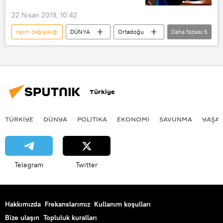
AK Parti
Başkanlık sistemi
22 Nisan 2019, 10:42
rejim değişikliği
DÜNYA
Ortadoğu
Daha fazlası
5
Haberler
İran
ABD
Mike Pompeo
askeri müdahale
Türkiye
TÜRKIYE
DÜNYA
POLİTİKA
EKONOMİ
SAVUNMA
YAŞA
Telegram
Twitter
Hakkımızda
Frekanslarımız
Kullanım koşulları
Bize ulaşın
Topluluk kuralları