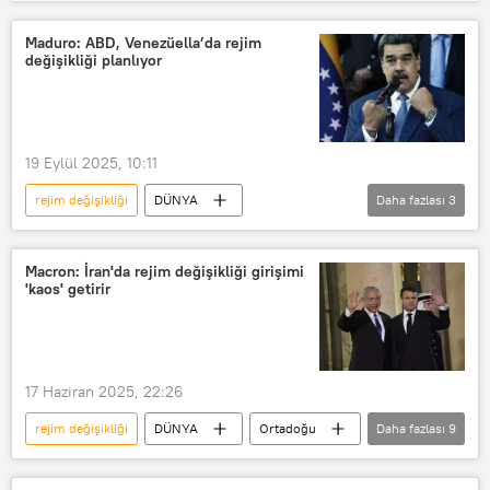
Aleksandr Kuznetsov
ABD
İran
Anayasayı Koruyucular Konseyi
Maduro: ABD, Venezüella’da rejim
değişikliği planlıyor
Uzmanlar Meclisi
Venezüella
Rusya
Çin
Küba
19 Eylül 2025, 10:11
rejim değişikliği
DÜNYA
Daha fazlası
3
Venezüella
Nicolas Maduro
ABD
Karayip
Macron: İran'da rejim değişikliği girişimi
'kaos' getirir
17 Haziran 2025, 22:26
rejim değişikliği
DÜNYA
Ortadoğu
Daha fazlası
9
İran
İsrail
Rejim