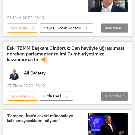
Gazeteci
Basın toplantısı
28 Mart 2022, 16:10
rejim değişikliği
Rusya Güvenlik Konseyi
Daha fazlası
6
UKRAYNA KRİZİ
Nikolay Patruşev
Ukrayna
açıklama
Kiev
Eski TBMM Başkanı Cindoruk: Can havliyle uğraşılması
gereken parlamenter rejimi Cumhuriyetimize
Rejim
kazandırmaktır
Ali Çağatay
27 Ekim 2020, 13:12
rejim değişikliği
SEYİR HALİ
Daha fazlası
11
Programlar
RADYO
Rejim
başkanlık rejimi
Parlamento
'Pompeo, İran'a askeri müdahaleye
kalkışmayacaklarını söyledi'
TBMM
Fahrettin Koca
Hüsamettin Cindoruk
referandum