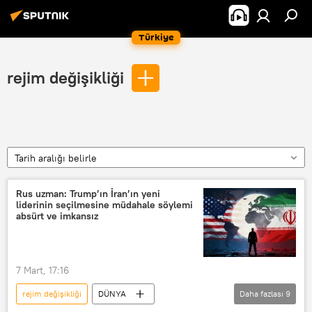
Türkiye
rejim değişikliği
Tarih aralığı belirle
Rus uzman: Trump’ın İran’ın yeni
liderinin seçilmesine müdahale söylemi
absürt ve imkansız
7 Mart, 17:16
rejim değişikliği
DÜNYA
Daha fazlası
9