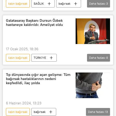
kalın bağırsak
SAĞLIK
bağırsak
Daha fazlası
3
bağırsak kanseri
kolorektal kanser
kolon kanseri
Galatasaray Başkanı Dursun Özbek
hastaneye kaldırıldı: Ameliyat oldu
17 Ocak 2025, 18:36
kalın bağırsak
TÜRKİYE
Daha fazlası
8
Dursun Özbek
Galatasaray
Galatasaray Sportif AŞ
Tıp dünyasında çığır açan gelişme: Tüm
bağırsak hastalıklarının nedeni
Galatasaray Spor Kulübü
Ameliyat
keşfedildi, ilaç yolda
bağırsak
bağırsak tıkanıklığı
Doktor
6 Haziran 2024, 13:23
kalın bağırsak
bağırsak
Daha fazlası
13