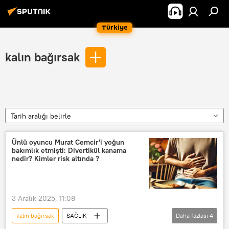
Türkiye
kalın bağırsak
Tarih aralığı belirle
Ünlü oyuncu Murat Cemcir'i yoğun
bakımlık etmişti: Divertikül kanama
nedir? Kimler risk altında ?
3 Aralık 2025, 11:08
kalın bağırsak
SAĞLIK
Daha fazlası
4