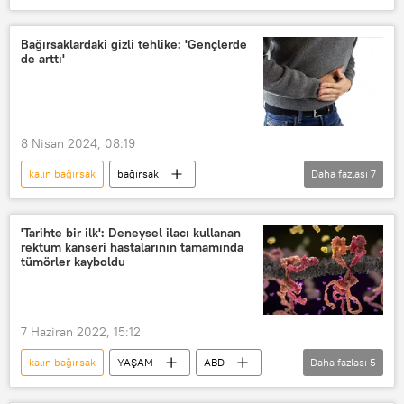
bağırsak tıkanıklığı
YAŞAM
iltihap
iltihap önleyici madde
Bağırsaklardaki gizli tehlike: 'Gençlerde
de arttı'
ilaç
Tedavi
Tedavi amaçlı ilaç kullanımı
Kanser tedavisi
İBH
8 Nisan 2024, 08:19
İltihabi bağırsak hastalığı
kalın bağırsak
bağırsak
Daha fazlası
7
İnflamatuar bağırsak hastalıkları
bağırsak tıkanıklığı
Sağlık
Araştırma
Deney
Irak Sağlık Bakanlığı
Kanser
'Tarihte bir ilk': Deneysel ilacı kullanan
rektum kanseri hastalarının tamamında
Kanser tedavisi
Kanser ilacı
tümörler kayboldu
SAĞLIK
7 Haziran 2022, 15:12
kalın bağırsak
YAŞAM
ABD
Daha fazlası
5
Kanser
ilaç
Deney