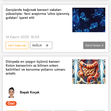
Murat Cemcir
Divertikül kanama
Divertikül kanama belirtileri
Gençlerde bağırsak kanseri vakaları
yükselişte: Yeni araştırma 'ultra işlenmiş
Divertikül kanama nedir
gıdaları' işaret etti
14 Kasım 2025, 16:03
kalın bağırsak
SAĞLIK
Daha fazlası
9
Sağlıklı beslenme
Sağlıklı yaşam
bağırsak
bağırsak kanseri
Dünyada en yaygın üçüncü kanser:
Kolon kanserinin az bilinen erken
FAP
belirtileri ve korunma yollarını uzmanı
anlattı
Bilim, Sanayi ve Teknoloji Bakanlığı
ABD
Türkiye
aşırı işlenmiş gıdalar (UPF)
Başak Koçak
Özel