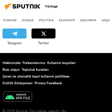
Türkiye
kolorektal kanser
TÜRKIYE
DÜNYA
POLİTİKA
EKONOMİ
SAVUNMA
YAŞA
Telegram
Twitter
Hakkımızda
Frekanslarımız
Kullanım koşulları
Bize ulaşın
Topluluk kuralları
Çerez ve otomatik kayıt kullanım politikası
Gizlilik Sözleşmesi
Privacy Feedback
© 2026 Sputnik Tüm hakları saklıdır. 18+