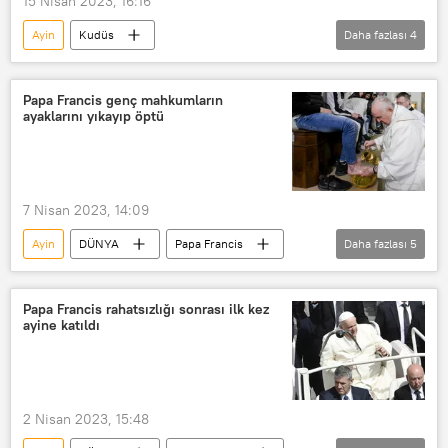
15 Nisan 2023, 16:16
Ayin
Kudüs
Daha fazlası
4
Kudüs Patriği Theofilos
DÜNYA
Moskova
Kutsal Ateş
Din
Papa Francis genç mahkumların
ayaklarını yıkayıp öptü
7 Nisan 2023, 14:09
Ayin
DÜNYA
Papa Francis
Daha fazlası
5
ayak
Ayak yıkama
Vatikan
Tören
Mahkum
Papa Francis rahatsızlığı sonrası ilk kez
ayine katıldı
2 Nisan 2023, 15:48