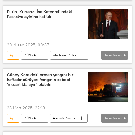
Papa 14. Leo
Savaş
Paskalya
Putin, Kurtarıcı İsa Katedrali'ndeki
Paskalya ayinine katıldı
20 Nisan 2025, 00:37
Ayin
DÜNYA
Vladimir Putin
Daha fazlası
4
Paskalya
Rusya Ortodoks Kilisesi Patriği Kirill
Güney Kore'deki orman yangını bir
haftadır sürüyor: Yangının sebebi
Kurtarıcı İsa Katedrali
Moskova
'mezarlıkta ayin' olabilir
28 Mart 2025, 22:18
Ayin
DÜNYA
Asya & Pasifik
Daha fazlası
4
Güney Kore
Yangın