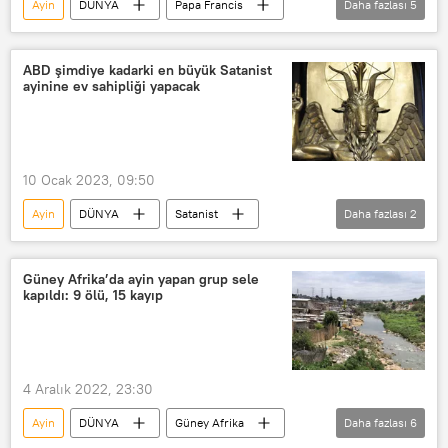
Ayin
DÜNYA
Papa Francis
Daha fazlası
5
Vatikan
Hastalık
Katolik
Katolik Kilisesi
Roma
ABD şimdiye kadarki en büyük Satanist
ayinine ev sahipliği yapacak
10 Ocak 2023, 09:50
Ayin
DÜNYA
Satanist
Daha fazlası
2
Satanist Tapınak
ABD
Güney Afrika’da ayin yapan grup sele
kapıldı: 9 ölü, 15 kayıp
4 Aralık 2022, 23:30
Ayin
DÜNYA
Güney Afrika
Daha fazlası
6