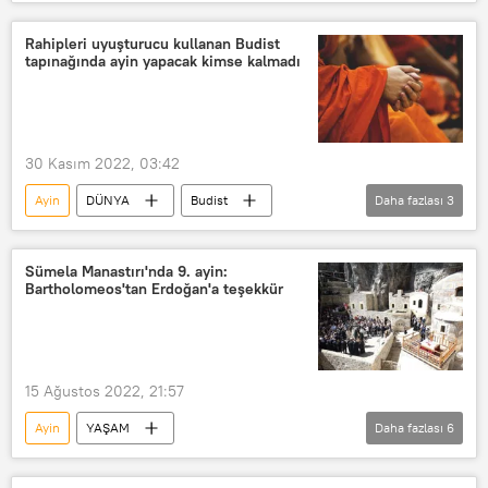
Güney Afrika Cumhuriyeti
Sel
Rahip
nehir
Ölü
Rahipleri uyuşturucu kullanan Budist
tapınağında ayin yapacak kimse kalmadı
Kayıp
30 Kasım 2022, 03:42
Ayin
DÜNYA
Budist
Daha fazlası
3
Budist rahip
Uyuşturucu
Tayland
Sümela Manastırı'nda 9. ayin:
Bartholomeos'tan Erdoğan'a teşekkür
15 Ağustos 2022, 21:57
Ayin
YAŞAM
Daha fazlası
6
Fener Rum Patriği Bartholomeos