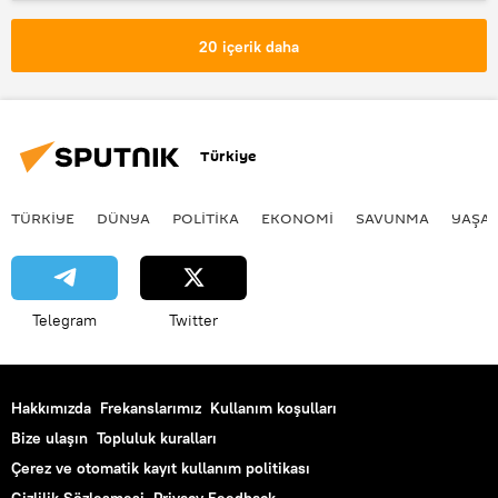
Diyarbakır
Sur
Surp Giragos Ermeni Kilisesi
20 içerik daha
Türkiye
TÜRKIYE
DÜNYA
POLİTİKA
EKONOMİ
SAVUNMA
YAŞA
Telegram
Twitter
Hakkımızda
Frekanslarımız
Kullanım koşulları
Bize ulaşın
Topluluk kuralları
Çerez ve otomatik kayıt kullanım politikası
Gizlilik Sözleşmesi
Privacy Feedback