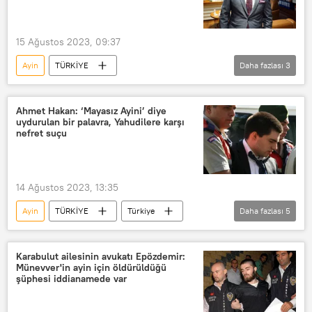
15 Ağustos 2023, 09:37
Ayin
TÜRKİYE
Daha fazlası
3
Münevver Karabulut
Yahudi
Ahmet Hakan
Rezan Epözdemir
Ahmet Hakan: ‘Mayasız Ayini’ diye
uydurulan bir palavra, Yahudilere karşı
nefret suçu
14 Ağustos 2023, 13:35
Ayin
TÜRKİYE
Türkiye
Daha fazlası
5
Münevver Karabulut
Cem Garipoğlu
Cinayet
Yahudi
Karabulut ailesinin avukatı Epözdemir:
Münevver'in ayin için öldürüldüğü
Ahmet Hakan
şüphesi iddianamede var