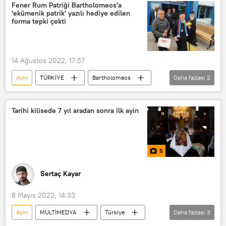
Sümela Manastırı
Fener Rum Patriği Bartholomeos'a
'ekümenik patrik' yazılı hediye edilen
Recep Tayyip Erdoğan
pazar ayini
forma tepki çekti
Mehmet Nuri Ersoy
Teşekkür
14 Ağustos 2022, 17:57
Ayin
TÜRKİYE
Bartholomeos
Daha fazlası
2
Trabzon
Trabzonspor
Tarihi kilisede 7 yıl aradan sonra ilk ayin
5
Sertaç Kayar
8 Mayıs 2022, 14:33
Ayin
MULTİMEDYA
Türkiye
Daha fazlası
3