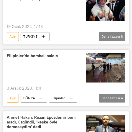
19 Ocak 2024, 17:18
Ayin
TÜRKİYE
Daha fazlası
6
Fener Rum Patriği Bartholomeos
Fener Rum Patrikhanesi
Filipinler'de bombalı saldırı
Fener Rum Ortodoks Patrikhanesi
Bursa
Mudanya
Haç çıkarma töreni
3 Aralık 2023, 11:11
Ayin
DÜNYA
Filipinler
Daha fazlası
4
Filipin
Saldırı
Bombalı saldırı
pazar ayini
Ahmet Hakan: Rezan Epözdemir beni
aradı, üzgündü, 'keşke öyle
demeseydim' dedi