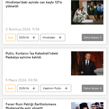
Yangın söndürme
Mezarlık
Hindistan'daki ayinde can kaybı 121'e
yükseldi
3 Temmuz 2024, 11:54
Ayin
DÜNYA
Hindistan
Daha fazlası
3
Dua
izdiham
Can kaybı
Putin, Kurtarıcı İsa Katedrali'ndeki
Paskalya ayinine katıldı
5 Mayıs 2024, 00:56
Ayin
DÜNYA
Vladimir Putin
Daha fazlası
4
Patrik Kirill
Paskalya
Kurtarıcı İsa Katedrali
Moskova
Fener Rum Patriği Bartholomeos
Mudanya'da ayin yönetti