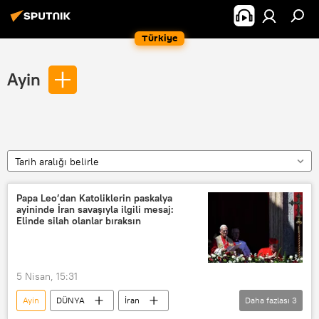
Türkiye
Ayin
Tarih aralığı belirle
Papa Leo’dan Katoliklerin paskalya
ayininde İran savaşıyla ilgili mesaj:
Elinde silah olanlar bıraksın
5 Nisan, 15:31
Ayin
DÜNYA
İran
Daha fazlası
3