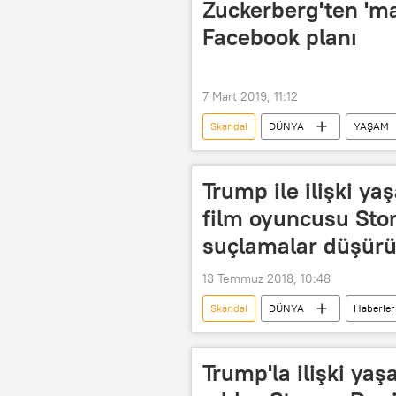
Zuckerberg'ten 'ma
Facebook planı
7 Mart 2019, 11:12
Skandal
DÜNYA
YAŞAM
Mark Zuckerberg
Edison
Gizliliği ihlal
Gizlilik
Trump ile ilişki ya
film oyuncusu Stor
suçlamalar düşürü
13 Temmuz 2018, 10:48
Skandal
DÜNYA
Haberler
Michael Avenatti
Stormy Dani
Hata
Striptiz
Trump'la ilişki yaş