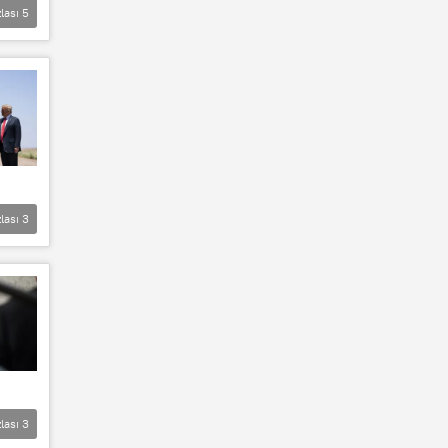
lası
5
lası
3
lası
3