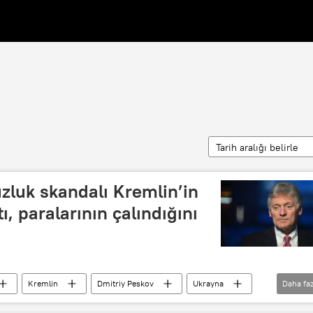
Tarih aralığı belirle
zluk skandalı Kremlin’in
tı, paralarının çalındığını
Kremlin
Dmitriy Peskov
Ukrayna
Daha faz
Yolsuzluk