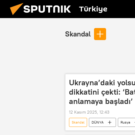
Türkiye
Skandal
Ukrayna’daki yolsu
dikkatini çekti: ‘Ba
anlamaya başladı’
12 Kasım 2025, 12:43
Skandal
DÜNYA
Rusya
Avrupa Birliği
ABD