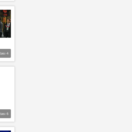
lası
4
lası
6