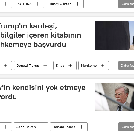
POLİTİKA
Hillary Clinton
Daha faz
Seçim
John Brennan
CIA
 Trump'ın kardeşi,
ilgiler içeren kitabının
ahkemeye başvurdu
Donald Trump
Kitap
Mahkeme
Daha faz
v'in kendisini yok etmeye
yordu
John Bolton
Donald Trump
Daha faz