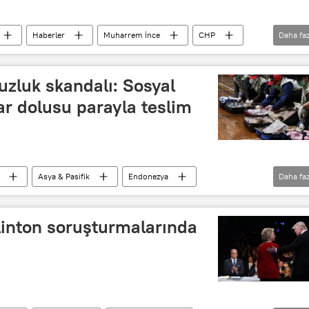
Haberler
Muharrem İnce
CHP
Daha faz
ücret
zluk skandalı: Sosyal
lar dolusu parayla teslim
Asya & Pasifik
Endonezya
Daha faz
ra
linton soruşturmalarında