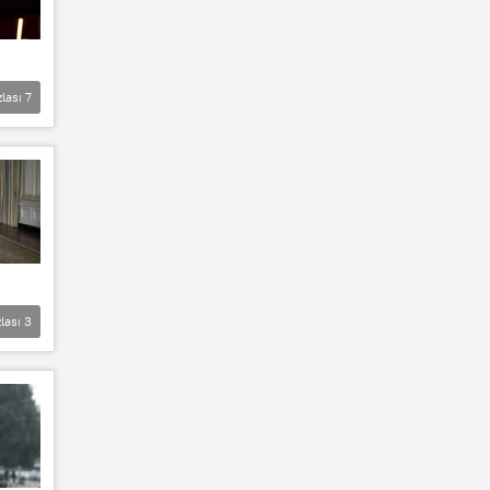
zlası
7
lası
3