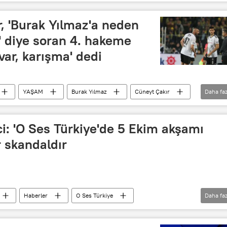
BD
r, 'Burak Yılmaz'a neden
' diye soran 4. hakeme
var, karışma' dedi
YAŞAM
Burak Yılmaz
Cüneyt Çakır
Daha faz
derbi
Alper Ulusoy
ci: 'O Ses Türkiye'de 5 Ekim akşamı
 skandaldır
Haberler
O Ses Türkiye
Daha faz
RTÜK
Acun Ilıcalı
Murat Boz