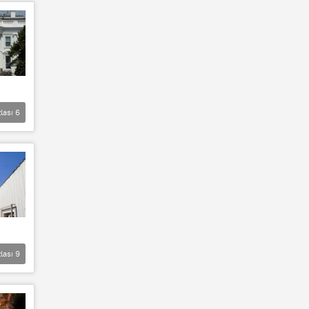
lası
6
lası
9