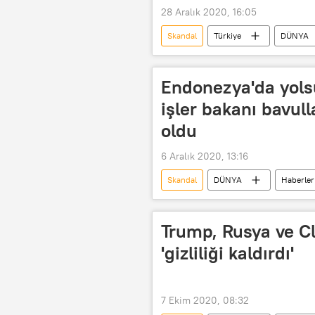
28 Aralık 2020, 16:05
Skandal
Türkiye
DÜNYA
Taciz
Düzce
Asgari 
Endonezya'da yolsu
işler bakanı bavul
oldu
6 Aralık 2020, 13:16
Skandal
DÜNYA
Haberler
Yolsuzluk
bakan
Pa
Trump, Rusya ve C
'gizliliği kaldırdı'
7 Ekim 2020, 08:32