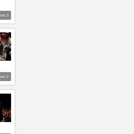
lası
3
lası
2