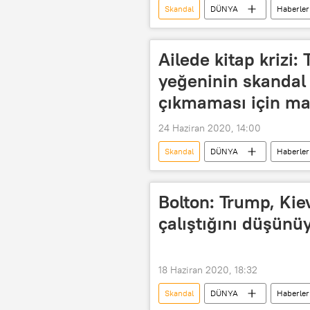
Skandal
DÜNYA
Haberler
Donald Trump
ABD
Ailede kitap krizi:
yeğeninin skandal b
çıkmaması için m
24 Haziran 2020, 14:00
Skandal
DÜNYA
Haberler
Engel
uzlaşma
ABD
Bolton: Trump, Kie
çalıştığını düşünü
18 Haziran 2020, 18:32
Skandal
DÜNYA
Haberler