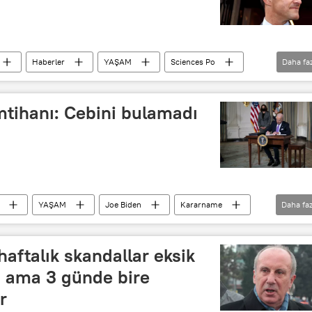
Haberler
YAŞAM
Sciences Po
Daha fa
a
Emmanuel Macron
Eğitim
Siyaset
mtihanı: Cebini bulamadı
YAŞAM
Joe Biden
Kararname
Daha faz
haftalık skandallar eksik
 ama 3 günde bire
r