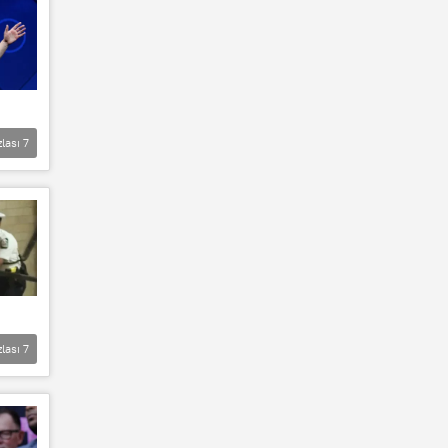
zlası
7
zlası
7