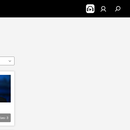
lası
3