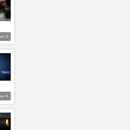
lası
13
lası
15