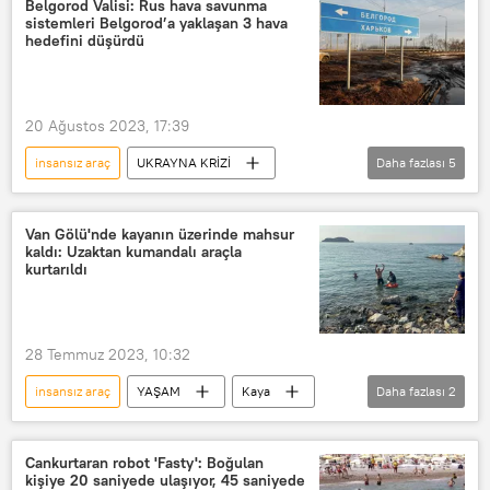
Belgorod Valisi: Rus hava savunma
sistemleri Belgorod’a yaklaşan 3 hava
hedefini düşürdü
20 Ağustos 2023, 17:39
insansız araç
UKRAYNA KRİZİ
Daha fazlası
5
belgorod
Ukrayna krizi
Ukrayna
hava savunma
Van Gölü'nde kayanın üzerinde mahsur
kaldı: Uzaktan kumandalı araçla
Hava savunma sistemi
kurtarıldı
28 Temmuz 2023, 10:32
insansız araç
YAŞAM
Kaya
Daha fazlası
2
Van Gölü
Araç
Cankurtaran robot 'Fasty': Boğulan
kişiye 20 saniyede ulaşıyor, 45 saniyede