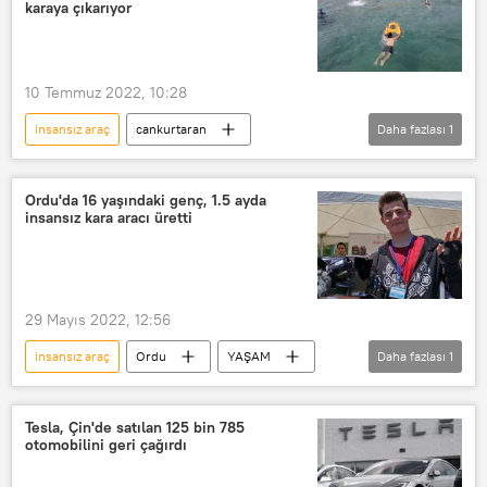
karaya çıkarıyor
10 Temmuz 2022, 10:28
insansız araç
cankurtaran
Daha fazlası
1
TÜRKİYE
Antalya
Ordu'da 16 yaşındaki genç, 1.5 ayda
insansız kara aracı üretti
29 Mayıs 2022, 12:56
insansız araç
Ordu
YAŞAM
Daha fazlası
1
Öğrenci
Tesla, Çin'de satılan 125 bin 785
otomobilini geri çağırdı