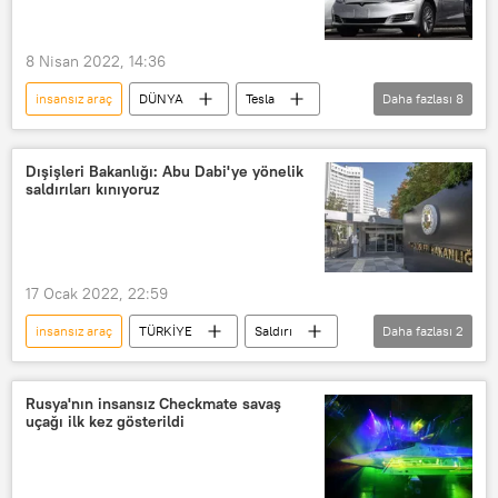
8 Nisan 2022, 14:36
insansız araç
DÜNYA
Tesla
Daha fazlası
8
Araç
elektrikli araç
Model
Çin
geri çekme
geri çağırma
Dışişleri Bakanlığı: Abu Dabi'ye yönelik
saldırıları kınıyoruz
Araba
Elon Musk
17 Ocak 2022, 22:59
insansız araç
TÜRKİYE
Saldırı
Daha fazlası
2
Abu Dabi
Dışişleri Bakanlığı
Rusya'nın insansız Checkmate savaş
uçağı ilk kez gösterildi