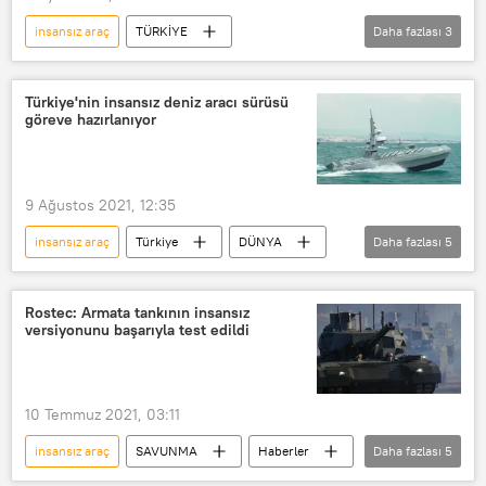
insansız araç
TÜRKİYE
Daha fazlası
3
Selçuk Bayraktar
SİHA
Baykar Savunma
Türkiye'nin insansız deniz aracı sürüsü
göreve hazırlanıyor
9 Ağustos 2021, 12:35
insansız araç
Türkiye
DÜNYA
Daha fazlası
5
Haberler
Deniz
Cumhurbaşkanlığı
Rostec: Armata tankının insansız
versiyonunu başarıyla test edildi
Savunma Sanayii Başkanlığı
İsmail Demir
10 Temmuz 2021, 03:11
insansız araç
SAVUNMA
Haberler
Daha fazlası
5
DÜNYA
Rusya
Rostec