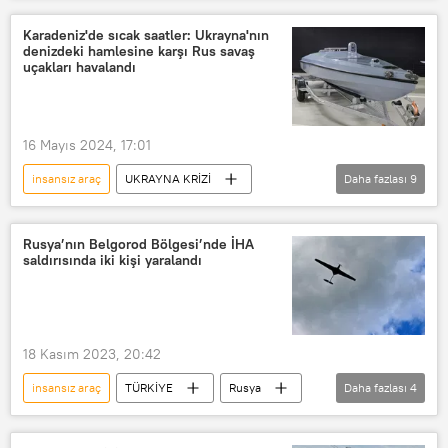
Erzurum
İnsansız Hava Aracı (İHA)
Karadeniz'de sıcak saatler: Ukrayna'nın
denizdeki hamlesine karşı Rus savaş
uçakları havalandı
16 Mayıs 2024, 17:01
insansız araç
UKRAYNA KRİZİ
Daha fazlası
9
Rusya
Rusya Savunma Bakanlığı
Rusya ordusu
Ukrayna
Rusya’nın Belgorod Bölgesi’nde İHA
saldırısında iki kişi yaralandı
Ukrayna krizi
Ukrayna ordusu
Karadeniz
Rusya Donanması
insansız deniz aracı
Kırım
18 Kasım 2023, 20:42
insansız araç
TÜRKİYE
Rusya
Daha fazlası
4
belgorod
İnsansız Hava Aracı (İHA)
insansız hava aracı
Saldırı