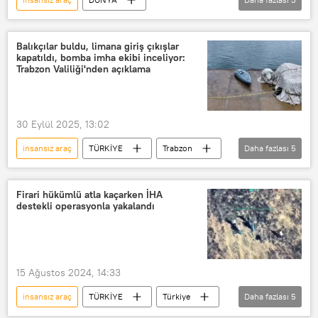
Vladimir Putin
Rusya
Otonom araç
Teknoloji
Balıkçılar buldu, limana giriş çıkışlar
kapatıldı, bomba imha ekibi inceliyor:
Trabzon Valiliği'nden açıklama
30 Eylül 2025, 13:02
insansız araç
TÜRKİYE
Trabzon
Daha fazlası
5
Deniz
Valilik
Sahil Güvenlik
Trabzon Valiliği
Kent
Firari hükümlü atla kaçarken İHA
destekli operasyonla yakalandı
15 Ağustos 2024, 14:33
insansız araç
TÜRKİYE
Türkiye
Daha fazlası
5
firari
Kaçak
hükümlü