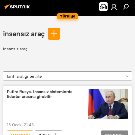
Türkiye
insansız araç
insansız araç
Tarih aralığı belirle
Putin: Rusya, insansız sistemlerde
liderler arasına girebilir
16 Ocak, 21:45
insansız araç
DÜNYA
Daha fazlası
3