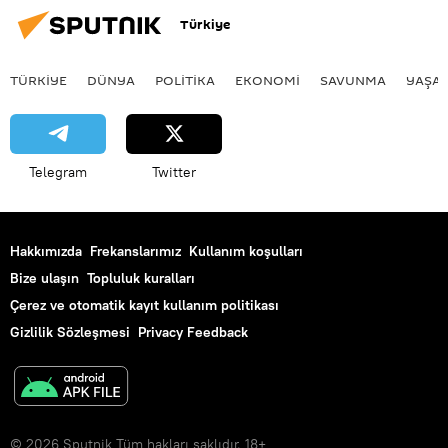
Türkiye
TÜRKIYE
DÜNYA
POLİTİKA
EKONOMİ
SAVUNMA
YAŞA
Telegram
Twitter
Hakkımızda
Frekanslarımız
Kullanım koşulları
Bize ulaşın
Topluluk kuralları
Çerez ve otomatik kayıt kullanım politikası
Gizlilik Sözleşmesi
Privacy Feedback
© 2026 Sputnik Tüm hakları saklıdır. 18+