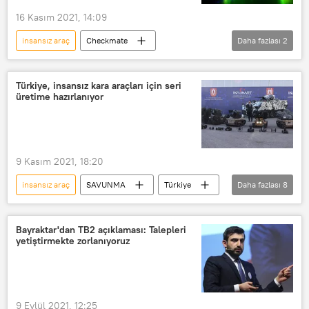
16 Kasım 2021, 14:09
insansız araç
Checkmate
Daha fazlası
2
SAVUNMA
Rusya
Uçak
Türkiye, insansız kara araçları için seri
üretime hazırlanıyor
9 Kasım 2021, 18:20
insansız araç
SAVUNMA
Türkiye
Daha fazlası
8
insansız su altı aracı
İnsansız Hava Aracı (İHA)
Kara
Bayraktar'dan TB2 açıklaması: Talepleri
yetiştirmekte zorlanıyoruz
Üretim
İnsansız savaş aracı
insansız deniz aracı
seri üretim
insansız uçak sistemi
9 Eylül 2021, 12:25