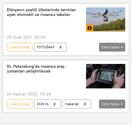
T-14 Armata
Armata tankı
Dünyanın çeşitli ülkelerinde tanıtılan
uçan otomobil ve insansız taksiler
29 Ocak 2021, 20:06
insansız araç
FOTOĞRAF
Daha fazlası
4
MULTİMEDYA
uçan araba
Uçan otomobil
uçan taksi
St. Petersburg’da insansız araç
uzmanları yetiştirilecek
24 Haziran 2020, 05:26
insansız araç
DÜNYA
Haberler
Daha fazlası
4
Gazprom
St. Petersburg
Rusya
uzman