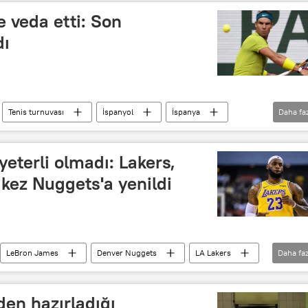
e veda etti: Son
dı
Tenis turnuvası
İspanyol
İspanya
Daha fa
pa
veda
veda konuşması
yeterli olmadı: Lakers,
 kez Nuggets'a yenildi
LeBron James
Denver Nuggets
LA Lakers
Daha faz
es Lakers Basketbol Takımı
Orlando Magic
den hazırladığı