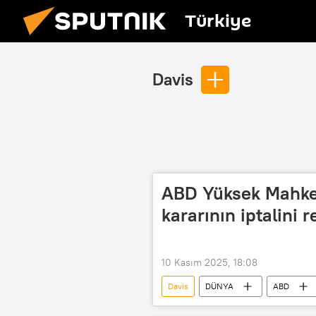
Türkiye
Davis
ABD Yüksek Mahkem
kararının iptalini r
10 Kasım 2025, 18:08
Davis
DÜNYA
ABD
Kentucky
Yüksek Mahkeme