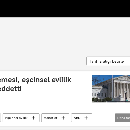
Tarih aralığı belirle
esi, eşcinsel evlilik
eddetti
Eşcinsel evlilik
Haberler
ABD
Daha faz
ABD Anayasası