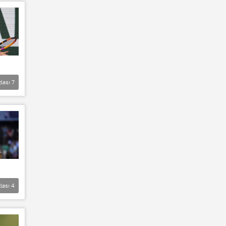
zlası
7
lası
4