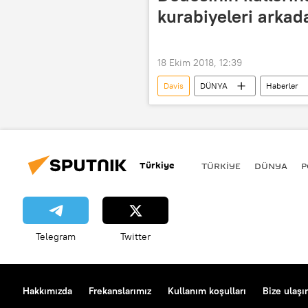
kurabiyeleri arkad
18 Ekim 2018, 12:39
Davis
DÜNYA
Haberler
Andy Knox
kurabiye
Türkiye
TÜRKIYE
DÜNYA
P
Telegram
Twitter
Hakkımızda
Frekanslarımız
Kullanım koşulları
Bize ulaşı