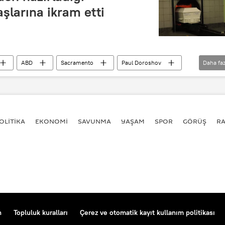
aşlarına ikram etti
ABD
Sacramento
Paul Doroshov
Daha faz
OLİTİKA
EKONOMİ
SAVUNMA
YAŞAM
SPOR
GÖRÜŞ
R
n
Topluluk kuralları
Çerez ve otomatik kayıt kullanım politikası