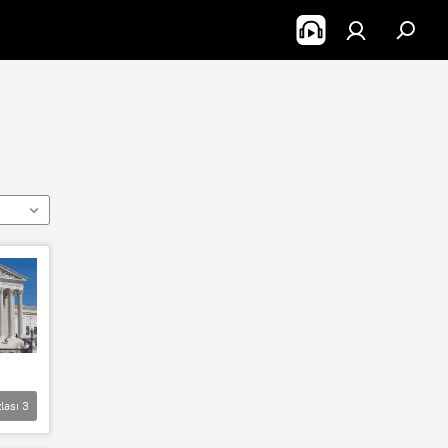
lası
3