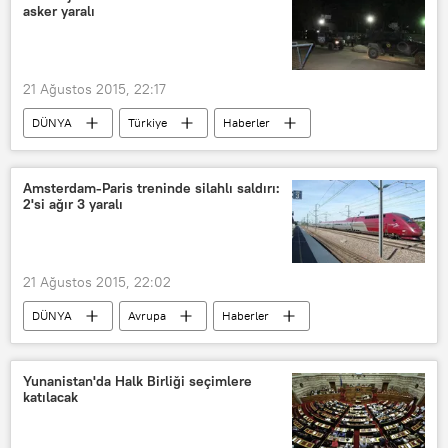
asker yaralı
21 Ağustos 2015, 22:17
DÜNYA
Türkiye
Haberler
TÜRKİYE
Amsterdam-Paris treninde silahlı saldırı:
2'si ağır 3 yaralı
21 Ağustos 2015, 22:02
DÜNYA
Avrupa
Haberler
Amsterdam
Paris
Bernard Cazeneuve
Yunanistan'da Halk Birliği seçimlere
katılacak