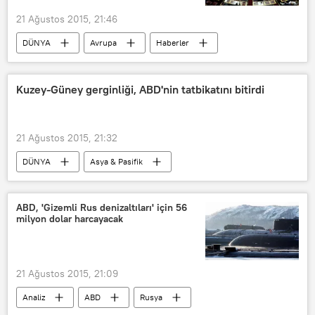
21 Ağustos 2015, 21:46
DÜNYA
Avrupa
Haberler
Yunanistan
SYRIZA
Halk Birliği
Kuzey-Güney gerginliği, ABD'nin tatbikatını bitirdi
21 Ağustos 2015, 21:32
DÜNYA
Asya & Pasifik
Haberler
ABD
Güney Kore
Kuzey Kore
ABD, 'Gizemli Rus denizaltıları' için 56
milyon dolar harcayacak
21 Ağustos 2015, 21:09
Analiz
ABD
Rusya