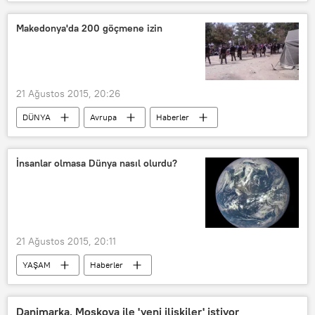
Makedonya'da 200 göçmene izin
21 Ağustos 2015, 20:26
DÜNYA
Avrupa
Haberler
Makedonya
İnsanlar olmasa Dünya nasıl olurdu?
21 Ağustos 2015, 20:11
YAŞAM
Haberler
Danimarka, Moskova ile 'yeni ilişkiler' istiyor