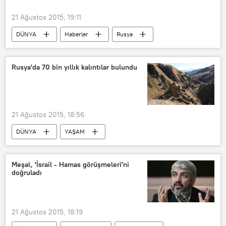
21 Ağustos 2015, 19:11
DÜNYA
Haberler
Rusya
Rusya'ya yaptırımlar
Rusya'da 70 bin yıllık kalıntılar bulundu
21 Ağustos 2015, 18:56
DÜNYA
YAŞAM
Kültür & Sanat
Haberler
Rusya
Başkurdistan
Meşal, 'İsrail - Hamas görüşmeleri'ni
doğruladı
21 Ağustos 2015, 18:19