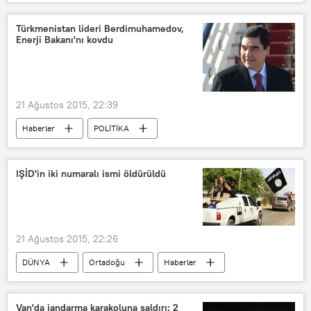
Yemen
Suudi Arabistan
Husiler Hareketi
Türkmenistan lideri Berdimuhamedov,
Enerji Bakanı'nı kovdu
21 Ağustos 2015, 22:39
Haberler
POLİTİKA
Türkmenistan
Gurbanguli Berdimuhamedov
IŞİD'in iki numaralı ismi öldürüldü
21 Ağustos 2015, 22:26
DÜNYA
Ortadoğu
Haberler
Irak
IŞİD
Van'da jandarma karakoluna saldırı: 2