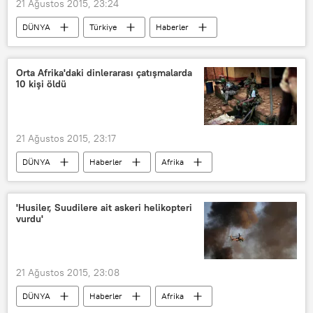
21 Ağustos 2015, 23:24
DÜNYA
Türkiye
Haberler
TÜRKİYE
ABD
Orta Afrika'daki dinlerarası çatışmalarda
10 kişi öldü
21 Ağustos 2015, 23:17
DÜNYA
Haberler
Afrika
Orta Afrika
'Husiler, Suudilere ait askeri helikopteri
vurdu'
21 Ağustos 2015, 23:08
DÜNYA
Haberler
Afrika