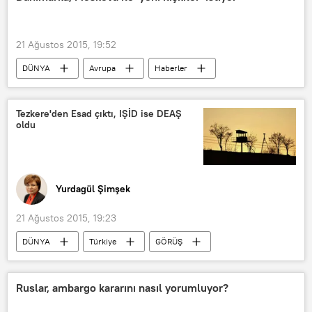
21 Ağustos 2015, 19:52
DÜNYA
Avrupa
Haberler
Danimarka
Rusya
Tezkere'den Esad çıktı, IŞİD ise DEAŞ
oldu
Yurdagül Şimşek
21 Ağustos 2015, 19:23
DÜNYA
Türkiye
GÖRÜŞ
Haberler
Suriye
Beşar Esad
IŞİD
Ruslar, ambargo kararını nasıl yorumluyor?