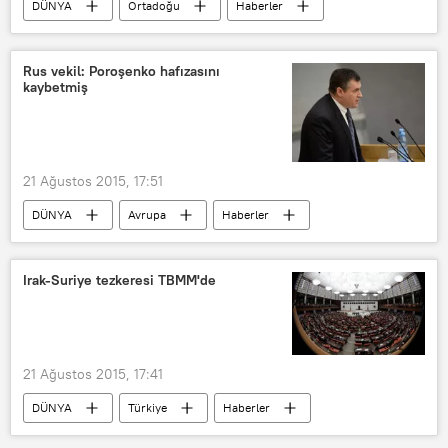
DÜNYA
Ortadoğu
Haberler
İsrail
Halid Meşal
Hamas
Rus vekil: Poroşenko hafızasını
kaybetmiş
21 Ağustos 2015, 17:51
DÜNYA
Avrupa
Haberler
Rusya
Ukrayna
Pyotr Poroşenko
Leonid Slutskiy
Irak-Suriye tezkeresi TBMM'de
21 Ağustos 2015, 17:41
DÜNYA
Türkiye
Haberler