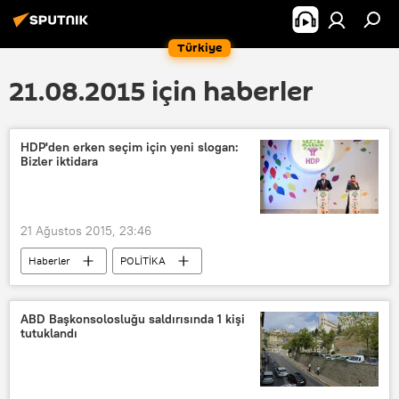
Türkiye
21.08.2015 için haberler
HDP'den erken seçim için yeni slogan:
Bizler iktidara
21 Ağustos 2015, 23:46
Haberler
POLİTİKA
TÜRKİYE
Figen Yüksekdağ
HDP
ABD Başkonsolosluğu saldırısında 1 kişi
tutuklandı