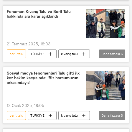
Dolandırıcılık
internet dolandırıcılığı
dolandırmak
Nitelikli dolandırıcılık
Fenomen Kıvanç Talu ve Beril Talu
hakkında ara karar açıklandı
vergi dolandırıcılığı
sigorta dolandırıcılığı
kredi kartı dolandırıcılığı
21 Temmuz 2025, 18:03
beril talu
TÜRKİYE
kıvanç talu
Daha fazlası
6
Sosyal medya
Sosyal medya fenomeni
Sosyal medya fenomenleri Talu çifti ilk
kez hakim karşısında: 'Biz borcumuzun
sosyal medya yasası
arkasındayız'
Sosyal medya akımı
sosyal medya düzenlemesi
13 Ocak 2025, 18:05
Sosyal medya bağımlılığı
beril talu
TÜRKİYE
kıvanç talu
Daha fazlası
3
Dolandırıcılık
Nitelikli dolandırıcılık