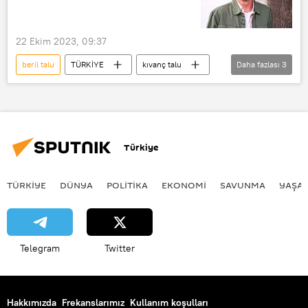
22 Ekim 2023, 09:37
beril talu
TÜRKİYE
kıvanç talu
Daha fazlası
3
var böyle tipler
Dolandırıcılık
Soruşturma
Türkiye
TÜRKIYE
DÜNYA
POLİTİKA
EKONOMİ
SAVUNMA
YAŞA
Telegram
Twitter
Hakkımızda
Frekanslarımız
Kullanım koşulları