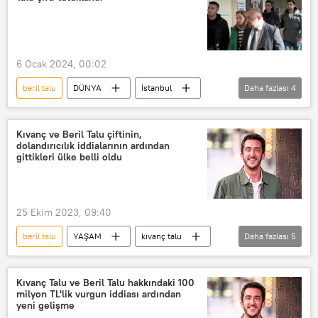
internet dolandırıcılığı
Sosyal medya
Sosyal medya fenomeni
Sosyal medya akımı
6 Ocak 2024, 00:02
beril talu
DÜNYA
İstanbul
Daha fazlası
4
Dolandırıcılık
Sosyal medya fenomeni
Sosyal medya
kıvanç talu
Kıvanç ve Beril Talu çiftinin,
dolandırıcılık iddialarının ardından
gittikleri ülke belli oldu
25 Ekim 2023, 09:40
beril talu
YAŞAM
kıvanç talu
Daha fazlası
5
Dolandırıcılık
internet dolandırıcılığı
Nitelikli dolandırıcılık
yurt dışı
Kıvanç Talu ve Beril Talu hakkındaki 100
milyon TL'lik vurgun iddiası ardından
Gürcistan
yeni gelişme