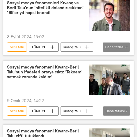
ünlülerle dolandırıcılık
Sosyal medya fenomenleri Kıvanç ve
Beril Talu'nun 'nitelikli dolandırıcılıktan'
195'er yıl hapsi istendi
3 Eylül 2024, 15:02
beril talu
TÜRKİYE
kıvanç talu
Daha fazlası
3
iddianame
Yargılama
Dolandırıcılık
Sosyal medya fenomeni Kıvanç-Beril
Talu'nun ifadeleri ortaya çıktı: 'Teknemi
satmak zorunda kaldım'
9 Ocak 2024, 14:22
beril talu
TÜRKİYE
kıvanç talu
Daha fazlası
7
Dolandırıcılık
banka dolandırıcılığı
Telefon dolandırıcılığı
Sosyal medya fenomeni Kıvanç-Beril
Talu çifti tutuklandı