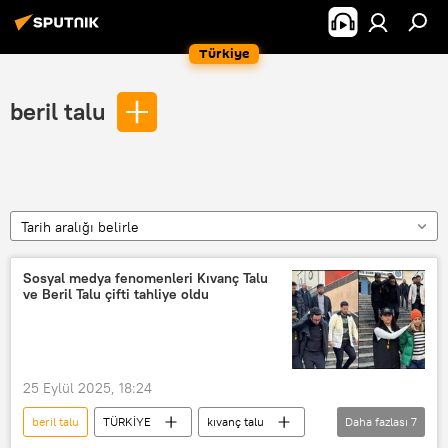
Türkiye
beril talu
Tarih aralığı belirle
Sosyal medya fenomenleri Kıvanç Talu
ve Beril Talu çifti tahliye oldu
25 Eylül 2025, 18:24
beril talu
TÜRKİYE
kıvanç talu
Daha fazlası
7