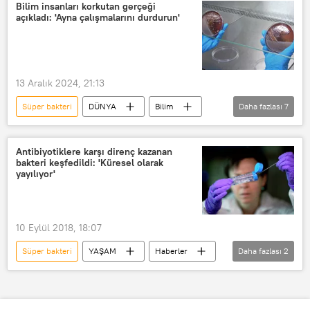
Imperial College London
Google
Bilim insanları korkutan gerçeği
açıkladı: 'Ayna çalışmalarını durdurun'
Bilim insanları
13 Aralık 2024, 21:13
Süper bakteri
DÜNYA
Bilim
Daha fazlası
7
Bilim insanları
Bakteri
bakteriyel enfeksiyon
Laboratuvar
Antibiyotiklere karşı direnç kazanan
bakteri keşfedildi: 'Küresel olarak
Biyolojik laboratuvar
bilim kurulu
yayılıyor'
Bilim insanı
10 Eylül 2018, 18:07
Süper bakteri
YAŞAM
Haberler
Daha fazlası
2
Avustralya
Antibiyotik