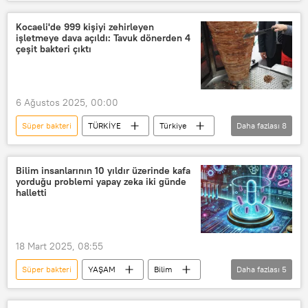
Süper Mikroplar
Antibiyotiklere dirençli bakteri
Kocaeli'de 999 kişiyi zehirleyen
işletmeye dava açıldı: Tavuk dönerden 4
Antibiyotik
çeşit bakteri çıktı
Dünya Sağlık Örgütü (DSÖ)
Haberler
Dünya
Güneydoğu Asya
6 Ağustos 2025, 00:00
Süper bakteri
TÜRKİYE
Türkiye
Daha fazlası
8
Kocaeli
Kocaeli Valiliği
Kocaeli Cumhuriyet Başsavcılığı
Bilim insanlarının 10 yıldır üzerinde kafa
yorduğu problemi yapay zeka iki günde
Kocaeli İl Emniyet Müdürlüğü
Döner
halletti
Tavuk döner
Bakteri
Salmonella bakterisi
18 Mart 2025, 08:55
Süper bakteri
YAŞAM
Bilim
Daha fazlası
5
Teknoloji
Yapay zeka