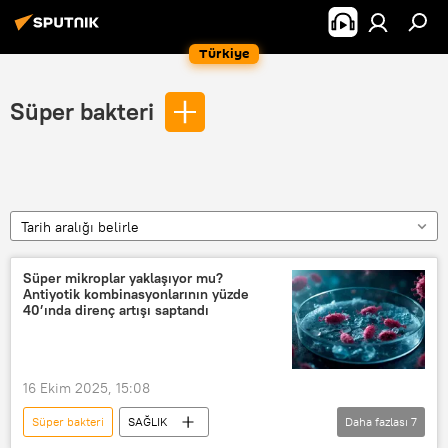
Türkiye
Süper bakteri
Tarih aralığı belirle
Süper mikroplar yaklaşıyor mu?
Antiyotik kombinasyonlarının yüzde
40’ında direnç artışı saptandı
16 Ekim 2025, 15:08
Süper bakteri
SAĞLIK
Daha fazlası
7