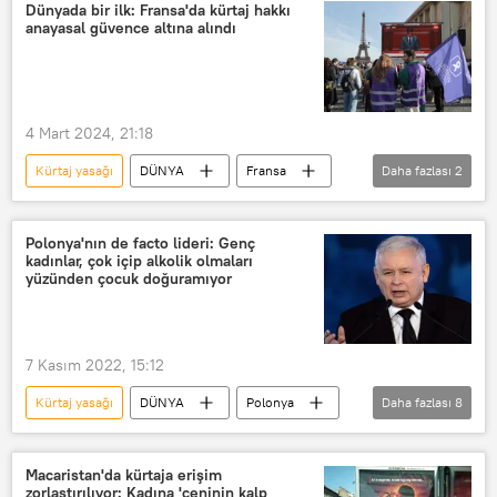
Kürtajın Suç Olmaktan Çıkarılması İçin Yurttaş Grubu (CDFA)
Dünyada bir ilk: Fransa'da kürtaj hakkı
anayasal güvence altına alındı
sağ
sol
Protesto
Protesto gösterisi
AB
4 Mart 2024, 21:18
Kürtaj yasağı
DÜNYA
Fransa
Daha fazlası
2
Kürtaj
Emmanuel Macron
Polonya'nın de facto lideri: Genç
kadınlar, çok içip alkolik olmaları
yüzünden çocuk doğuramıyor
7 Kasım 2022, 15:12
Kürtaj yasağı
DÜNYA
Polonya
Daha fazlası
8
Jarosław Kaczynski (Kaçinski)
Kürtaj
Doğum
doğum oranı
Macaristan'da kürtaja erişim
zorlaştırılıyor: Kadına 'ceninin kalp