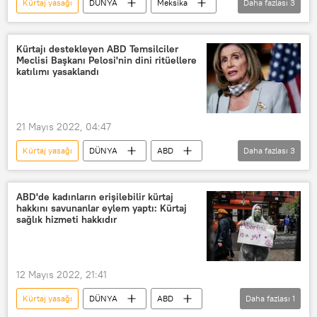
Kürtaj yasağı
DÜNYA
Meksika
Daha fazlası
3
Tecavüz
Çocuğa tecavüz
Kürtaj
Kürtajı destekleyen ABD Temsilciler
Meclisi Başkanı Pelosi'nin dini ritüellere
katılımı yasaklandı
21 Mayıs 2022, 04:47
Kürtaj yasağı
DÜNYA
ABD
Daha fazlası
3
Nancy Pelosi
ABD Temsilciler Meclisi
Kürtaj
ABD'de kadınların erişilebilir kürtaj
hakkını savunanlar eylem yaptı: Kürtaj
sağlık hizmeti hakkıdır
12 Mayıs 2022, 21:41
Kürtaj yasağı
DÜNYA
ABD
Daha fazlası
1