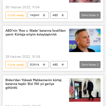
30 Haziran 2022, 11:04
Kürtaj yasağı
YAŞAM
ABD
Daha fazlası
5
Kürtaj
hap
doğum kontrol
Doğum kontrol hapı
Kota
ABD'nin 'Roe v. Wade' kararına İsrail'den
yanıt: Kürtaja erişim kolaylaştırıldı
28 Haziran 2022, 10:04
Kürtaj yasağı
DÜNYA
ABD
Daha fazlası
2
İsrail
Kürtaj
Biden'dan Yüksek Mahkemenin kürtaj
kararına tepki: Bizi 150 yıl geriye
götürdü