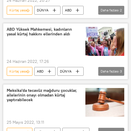
24 Haziran 2022, 20:27
Kürtaj yasağı
DÜNYA
ABD
Daha fazlası
2
Joe Biden
Kürtaj
ABD Yüksek Mahkemesi, kadınların
yasal kürtaj hakkını ellerinden aldı
24 Haziran 2022, 17:26
Kürtaj yasağı
ABD
DÜNYA
Daha fazlası
3
ABD Yüksek Mahkemesi
Kürtaj
Donald Trump
Meksika'da tecavüz mağduru çocuklar,
ailelerinin onayı olmadan kürtaj
yaptırabilecek
25 Mayıs 2022, 13:11