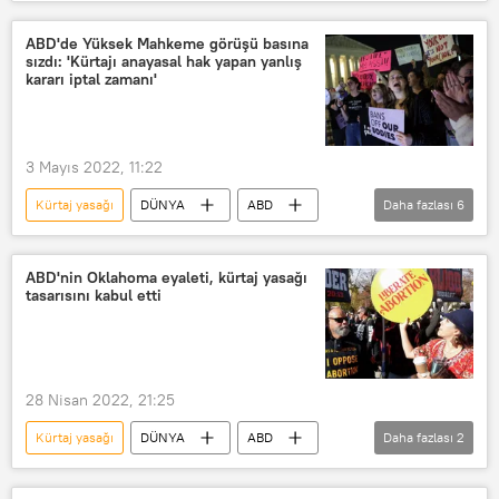
Protesto
ABD'de Yüksek Mahkeme görüşü basına
sızdı: 'Kürtajı anayasal hak yapan yanlış
kararı iptal zamanı'
3 Mayıs 2022, 11:22
Kürtaj yasağı
DÜNYA
ABD
Daha fazlası
6
Kürtaj
ABD Yüksek Mahkemesi
Kadın hakları
ABD Anayasası
ABD'nin Oklahoma eyaleti, kürtaj yasağı
tasarısını kabul etti
Cumhuriyetçi Parti
ABD Demokrat Parti
28 Nisan 2022, 21:25
Kürtaj yasağı
DÜNYA
ABD
Daha fazlası
2
Kürtaj
Oklohoma