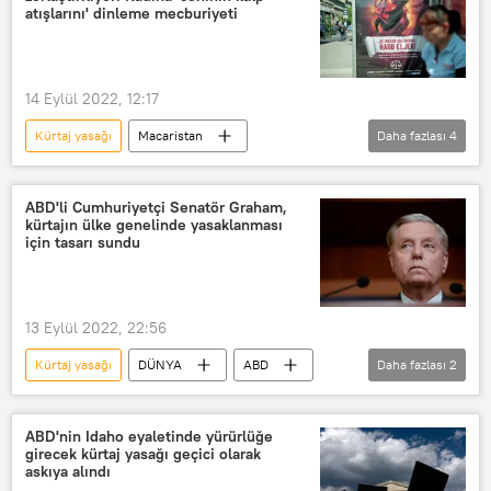
Kadınlar
Alkol
Alkolizm
atışlarını' dinleme mecburiyeti
içki
14 Eylül 2022, 12:17
Kürtaj yasağı
Macaristan
Daha fazlası
4
Viktor Orban
Kürtaj
kalp atışı yasası
Cenin
ABD'li Cumhuriyetçi Senatör Graham,
kürtajın ülke genelinde yasaklanması
için tasarı sundu
13 Eylül 2022, 22:56
Kürtaj yasağı
DÜNYA
ABD
Daha fazlası
2
Kürtaj
Joe Biden
ABD'nin Idaho eyaletinde yürürlüğe
girecek kürtaj yasağı geçici olarak
askıya alındı