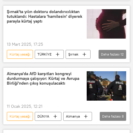
Doktor
Kürtaj
Şırnak'ta yılın doktoru dolandırıcılıktan
tutuklandı: Hastalara 'hamilesin' diyerek
parayla kürtaj yaptı
13 Mart 2025, 17:25
Kürtaj yasağı
TÜRKİYE
Şırnak
Daha fazlası
12
Şırnak Valiliği
Hamile
hamile kadın
hamilelik testi
Almanya'da AfD karşıtları kongreyi
durdurmaya çalışıyor: Kürtaj ve Avrupa
Hamilelik
Kürtaj
Birliği'nden çıkış konuşulacaktı
Kürtajın Suç Olmaktan Çıkarılması İçin Yurttaş Grubu (CDFA)
Doktor
doktor raporu
11 Ocak 2025, 12:21
Sahte doktor
Dolandırıcılık
Kürtaj yasağı
DÜNYA
Almanya
Daha fazlası
8
Dolandırıcılık Büro Amirliği
Almanya için Alternatif (AfD)
Kürtaj