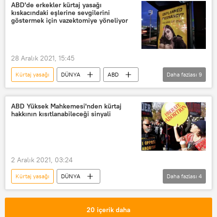
ABD'de erkekler kürtaj yasağı
kıskacındaki eşlerine sevgilerini
göstermek için vazektomiye yöneliyor
28 Aralık 2021, 15:45
Kürtaj yasağı
DÜNYA
ABD
Daha fazlası
9
Kürtaj
vazektomi
Kadın
Erkek
eş
yöntem
ABD Yüksek Mahkemesi'nden kürtaj
hakkının kısıtlanabileceği sinyali
Eşitlik
doğum kontrol
adil
2 Aralık 2021, 03:24
Kürtaj yasağı
DÜNYA
Daha fazlası
4
ABD Yüksek Mahkemesi
Kürtaj
Mississippi
Yasa
20 içerik daha