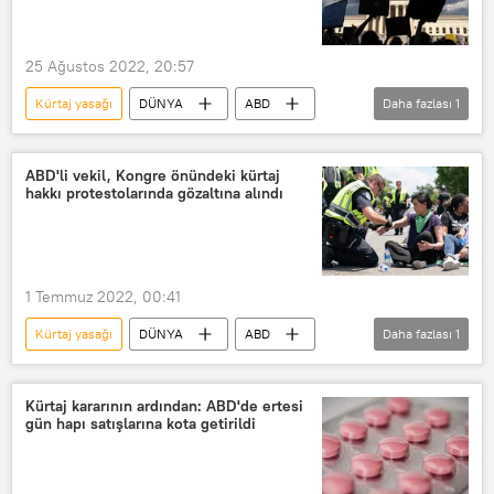
25 Ağustos 2022, 20:57
Kürtaj yasağı
DÜNYA
ABD
Daha fazlası
1
Idaho
ABD'li vekil, Kongre önündeki kürtaj
hakkı protestolarında gözaltına alındı
1 Temmuz 2022, 00:41
Kürtaj yasağı
DÜNYA
ABD
Daha fazlası
1
ABD Kongresi
Kürtaj kararının ardından: ABD'de ertesi
gün hapı satışlarına kota getirildi