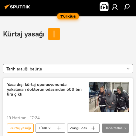
Türkiye
Kürtaj yasağı
Tarih aralığı belirle
Yasa dışı kürtaj operasyonunda
yakalanan doktorun odasından 500 bin
lira çıktı
19 Haziran , 17:34
Kürtaj yasağı
TÜRKİYE
Zonguldak
Daha fazlası
2