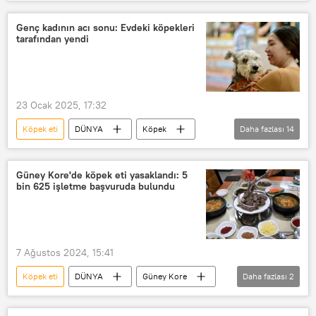
Köpek
Kaçış
kaçırılma
Genç kadının acı sonu: Evdeki köpekleri
tarafından yendi
23 Ocak 2025, 17:32
Köpek eti
DÜNYA
Köpek
Daha fazlası
14
Yavru köpek
Hayvan
Hayvan hakları
Pet hayvan
Güney Kore'de köpek eti yasaklandı: 5
bin 625 işletme başvuruda bulundu
hayvan yasası
hayvan cinayeti
Ceset
Ceset torbası
Ölüm
Şüpheli ölüm
Ölüm tehdidi
7 Ağustos 2024, 15:41
Ölüm nedeni
ölüm oranı
Köpek eti
DÜNYA
Güney Kore
Daha fazlası
2
ölüm riski
Yasak
Ceza