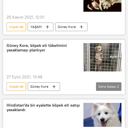
25 Kasım 2021, 12:01
Köpek eti
YAŞAM
Güney Kore
Güney Kore, köpek eti tüketimini
yasaklamayı planlıyor
27 Eylül 2021, 13:48
Köpek eti
Güney Kore
Daha fazlası
2
Köpek eti tüketimi yasaklanıyor
DÜNYA
Hindistan'da bir eyalette köpek eti satışı
yasaklandı