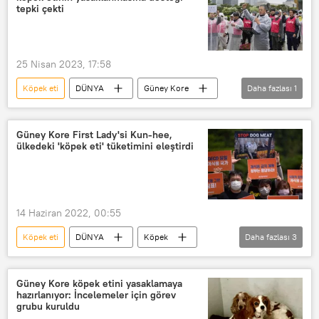
tepki çekti
25 Nisan 2023, 17:58
Köpek eti
DÜNYA
Güney Kore
Daha fazlası
1
Köpek
Güney Kore First Lady'si Kun-hee,
ülkedeki 'köpek eti' tüketimini eleştirdi
14 Haziran 2022, 00:55
Köpek eti
DÜNYA
Köpek
Daha fazlası
3
Güney Kore
Asya
Hayvan hakları
Güney Kore köpek etini yasaklamaya
hazırlanıyor: İncelemeler için görev
grubu kuruldu