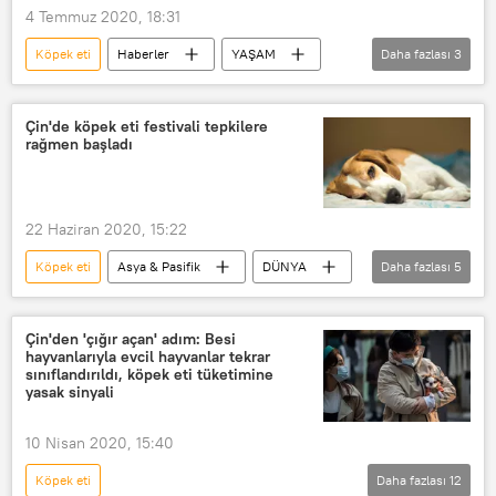
4 Temmuz 2020, 18:31
Köpek eti
Haberler
YAŞAM
Daha fazlası
3
Hindistan
Satış
Yasak
Çin'de köpek eti festivali tepkilere
rağmen başladı
22 Haziran 2020, 15:22
Köpek eti
Asya & Pasifik
DÜNYA
Daha fazlası
5
Haberler
Çin
Koronavirüs
Köpek
Köpek Yılı
Çin'den 'çığır açan' adım: Besi
hayvanlarıyla evcil hayvanlar tekrar
sınıflandırıldı, köpek eti tüketimine
yasak sinyali
10 Nisan 2020, 15:40
Köpek eti
Daha fazlası
12