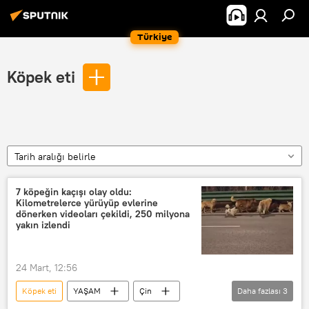
Türkiye
Köpek eti
Tarih aralığı belirle
7 köpeğin kaçışı olay oldu:
Kilometrelerce yürüyüp evlerine
dönerken videoları çekildi, 250 milyona
yakın izlendi
24 Mart, 12:56
Köpek eti
YAŞAM
Çin
Daha fazlası
3