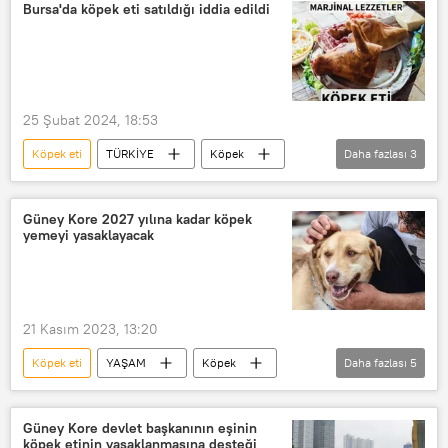
Bursa'da köpek eti satıldığı iddia edildi
25 Şubat 2024, 18:53
Köpek eti
TÜRKİYE
Köpek
Daha fazlası
3
Et
Bursa
Gıda
Güney Kore 2027 yılına kadar köpek
yemeyi yasaklayacak
21 Kasım 2023, 13:20
Köpek eti
YAŞAM
Köpek
Daha fazlası
5
Kore
Güney Kore
Protesto
Hayvan hakları
Aktivist
Güney Kore devlet başkanının eşinin
köpek etinin yasaklanmasına desteği