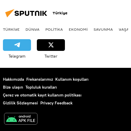
Park So-youn
Cho Hwan-ro
Türkiye
TÜRKIYE
DÜNYA
POLİTİKA
EKONOMİ
SAVUNMA
YAŞA
Telegram
Twitter
Hakkımızda
Frekanslarımız
Kullanım koşulları
Bize ulaşın
Topluluk kuralları
Çerez ve otomatik kayıt kullanım politikası
Gizlilik Sözleşmesi
Privacy Feedback