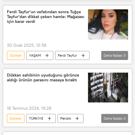
bozuk yemek
bozuk gıda
Son kullanma tarihi
Gıda
Ferdi Tayfur’un vefatından sonra Tuğçe
Tayfur’dan dikkat çeken hamle: Mağazası
Helal gıda
gıda fiyatları
için karar verdi
Gıda Zehirlenmesi
Gıda yardımı
Gıda ürünü
Gıda krizi
30 Ocak 2025, 10:58
Şanlıurfa
Dükkan
YAŞAM
Ferdi Tayfur
Daha fazlası
3
Şanlıurfa Büyükşehir Belediyesi
Dava
Miras
tuğçe tayfur
Şanlıurfa Valiliği
Dükkan sahibinin uyuduğunu görünce
aldığı ürünün parasını masaya bıraktı
18 Temmuz 2024, 19:28
Dükkan
TÜRKİYE
Pendik
Daha fazlası
4
İstanbul
Mağaza
Çocuk