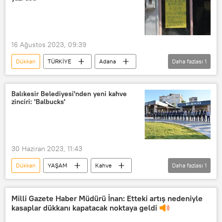
16 Ağustos 2023, 09:39
Dükkan
TÜRKİYE
Adana
Daha fazlası
1
Aşırı sıcaklar
Balıkesir Belediyesi'nden yeni kahve
zinciri: 'Balbucks'
30 Haziran 2023, 11:43
Dükkan
YAŞAM
Kahve
Daha fazlası
1
Balıkesir Belediyesi
Milli Gazete Haber Müdürü İnan: Etteki artış nedeniyle
kasaplar dükkanı kapatacak noktaya geldi