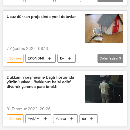
Yangın
Altındağ
Ucuz dükkan projesinde yeni detaylar
7 Ağustos 2022, 08:13
Dükkan
EKONOMİ
Ev
Daha fazlası
3
Konut
TOKİ
Recep Tayyip Erdoğan
Dükkanın çeşmesine bağlı hortumda
yüzünü yıkadı, 'hakkınızı helal edin'
diyerek yanında para bıraktı
31 Temmuz 2022, 20:26
Dükkan
YAŞAM
Yalova
su