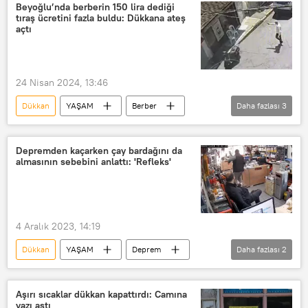
müşteri
Beyoğlu’nda berberin 150 lira dediği
tıraş ücretini fazla buldu: Dükkana ateş
açtı
24 Nisan 2024, 13:46
Dükkan
YAŞAM
Berber
Daha fazlası
3
Beyoğlu
tıraş
Ateş açma
Depremden kaçarken çay bardağını da
almasının sebebini anlattı: 'Refleks'
4 Aralık 2023, 14:19
Dükkan
YAŞAM
Deprem
Daha fazlası
2
Çay
Esnaf
Aşırı sıcaklar dükkan kapattırdı: Camına
yazı astı