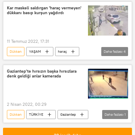
Kar maskeli saldırgan 'haraç vermeyen'
dükkanı basıp kurşun yağdırdı
11 Temmuz 2022, 17:31
Dükkan
YAŞAM
haraç
Daha fazlası
4
Esenyurt
Polis
Silahlı saldırı
müşteri
Gaziantep’te hırsızın başka hırsızlara
denk geldiği anlar kamerada
2 Nisan 2022, 00:29
Dükkan
TÜRKİYE
Gaziantep
Daha fazlası
1
Hırsızlık