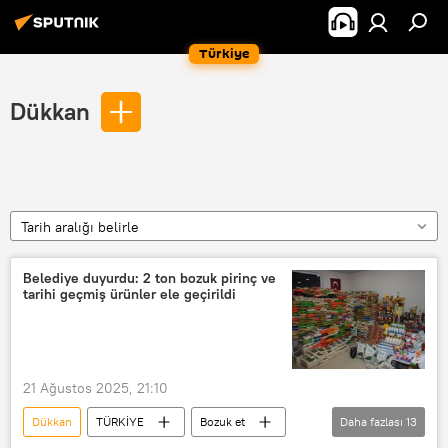
Türkiye
Dükkan
Tarih aralığı belirle
Belediye duyurdu: 2 ton bozuk pirinç ve
tarihi geçmiş ürünler ele geçirildi
21 Ağustos 2025, 21:10
Dükkan
TÜRKİYE
Bozuk et
Daha fazlası
13