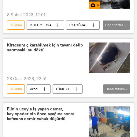
5
8 Şubat 2023, 12:01
Dükkan
MULTİMEDYA
FOTOĞRAF
Daha fazlası
3
Kahramanmaraş
seferberlik
Ekmek
Kiracısını çıkarabilmek için tavanı delip
sarımsaklı su döktü
23 Ocak 2023, 22:51
Dükkan
kiracı
TÜRKİYE
Daha fazlası
7
Fatih
Laleli
sarımsak
Çamaşır suyu
Tekstil
Kira
Elinin ucuyla iş yapan damat,
kayınpederinin önce ayağına sonra
Zam
kafasına demir çubuk düşürdü