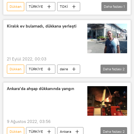
Dükkan
TÜRKİYE
TOKİ
Daha fazlası
1
Arsa
Kiralık ev bulamadı, dükkana yerleşti
21 Eylül 2022, 00:03
Dükkan
TÜRKİYE
daire
Daha fazlası
2
Kayseri
Kira
Ankara’da ahşap dükkanında yangın
9 Ağustos 2022, 03:56
Dükkan
TÜRKİYE
Ankara
Daha fazlası
2