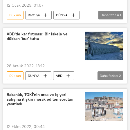
12 Ocak 2023, 01:07
Dükkan
Brezilya
DÜNYA
Daha fazlası
1
Damat
ABD'de kar fırtınası: Bir iskele ve
dükkan 'buz' tuttu
28 Aralık 2022, 18:12
Dükkan
DÜNYA
ABD
Daha fazlası
2
Kar fırtınası
iskele
Bakanlık, TOKİ'nin arsa ve iş yeri
satışına ilişkin merak edilen soruları
yanıtladı
12 Ekim 2022, 00:44