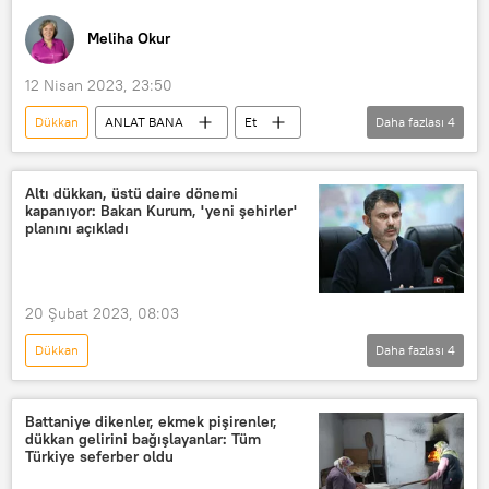
Meliha Okur
12 Nisan 2023, 23:50
Dükkan
ANLAT BANA
Et
Daha fazlası
4
Artış
Radyo
RADYO
kasap
Altı dükkan, üstü daire dönemi
kapanıyor: Bakan Kurum, 'yeni şehirler'
planını açıkladı
20 Şubat 2023, 08:03
Dükkan
Daha fazlası
4
6 Şubat 2023 Kahramanmaraş Depremi
Türkiye
Deprem
bina
Battaniye dikenler, ekmek pişirenler,
dükkan gelirini bağışlayanlar: Tüm
Türkiye seferber oldu