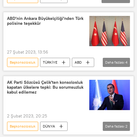
Özbekistan
Türkiye
İstanbul
Anayasa
başkonsolos
ABD'nin Ankara Büyükelçiliği'nden Türk
polisine teşekkür
Azerbaycan
Belarus
Ermenistan
Kazakistan
Kırgızistan
Moldova
Rusya
27 Şubat 2023, 13:56
Tacikistan
Başkonsolosluk
TÜRKİYE
ABD
Daha fazlası
4
Türkiye
Büyükelçilik
Uyarı
Polis
AK Parti Sözcüsü Çelik'ten konsolosluk
kapatan ülkelere tepki: Bu sorumsuzluk
kabul edilemez
2 Şubat 2023, 20:25
Başkonsolosluk
DÜNYA
Daha fazlası
2
Ömer Çelik
Türkiye