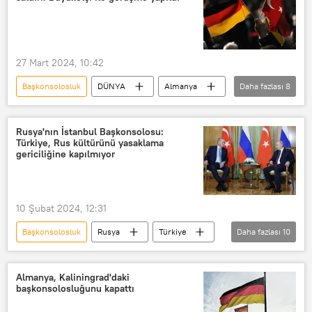
27 Mart 2024, 10:42
Başkonsolosluk
DÜNYA
Almanya
Daha fazlası
8
Türk
Saldırı
başkonsolos
PKK
Türkiye
dışişleri
Rusya'nın İstanbul Başkonsolosu:
Türkiye, Rus kültürünü yasaklama
Dışişleri Bakanlığı
Hannover
gericiliğine kapılmıyor
10 Şubat 2024, 12:31
Başkonsolosluk
Rusya
Türkiye
Daha fazlası
10
Andrey Buravov
ABD
Avrupa Birliği
Rus kültürü
Almanya, Kaliningrad'daki
başkonsolosluğunu kapattı
Çehov
Anton Çehov