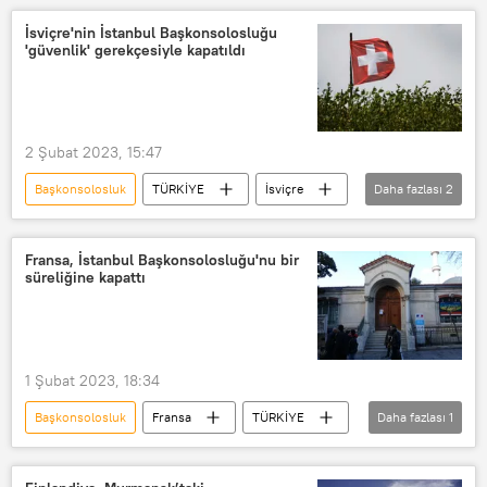
Büyükelçilik
İsviçre'nin İstanbul Başkonsolosluğu
'güvenlik' gerekçesiyle kapatıldı
2 Şubat 2023, 15:47
Başkonsolosluk
TÜRKİYE
İsviçre
Daha fazlası
2
İstanbul
başkonsolos
Fransa, İstanbul Başkonsolosluğu'nu bir
süreliğine kapattı
1 Şubat 2023, 18:34
Başkonsolosluk
Fransa
TÜRKİYE
Daha fazlası
1
Kapatma