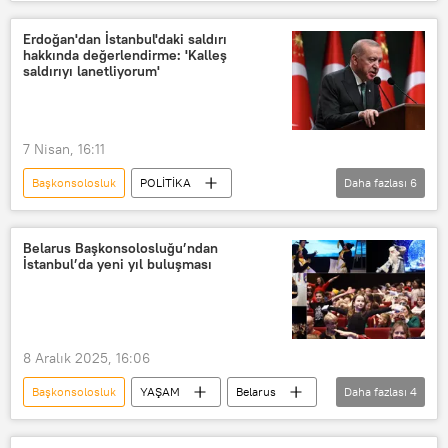
Mariya Zaharova
Rusya Dışişleri Bakanlığı
Romanya
Erdoğan'dan İstanbul'daki saldırı
hakkında değerlendirme: 'Kalleş
Köstence
İstenmeyen kişi
saldırıyı lanetliyorum'
Avrupa Birliği
Brüksel
Vladimir Zelenskiy
7 Nisan, 16:11
Başkonsolosluk
POLİTİKA
Daha fazlası
6
Recep Tayyip Erdoğan
İstanbul
İsrail
Saldırı
Polis
Belarus Başkonsolosluğu’ndan
İstanbul’da yeni yıl buluşması
Son dakika
8 Aralık 2025, 16:06
Başkonsolosluk
YAŞAM
Belarus
Daha fazlası
4
İstanbul
yeni yıl
Buluşma