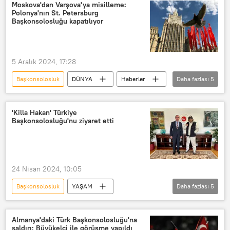
Haberler
Moskova'dan Varşova'ya misilleme:
Polonya'nın St. Petersburg
Başkonsolosluğu kapatılıyor
5 Aralık 2024, 17:28
Başkonsolosluk
DÜNYA
Haberler
Daha fazlası
5
Polonya
Varşova
Rusya Dışişleri Bakanlığı
Rusya
'Killa Hakan' Türkiye
Başkonsolosluğu'nu ziyaret etti
St. Petersburg
24 Nisan 2024, 10:05
Başkonsolosluk
YAŞAM
Daha fazlası
5
Killa Hakan
Berlin
Almanya
Türkiye
rap
Rap müzik
Almanya'daki Türk Başkonsolosluğu'na
saldırı: Büyükelçi ile görüşme yapıldı