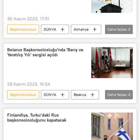
Ukrayna
Ukrayna krizi
Tiyatro
TÜRKİYE
30 Kasım 2023, 17:51
Başkonsolosluk
DÜNYA
Almanya
Daha fazlası
3
Kaliningrad
Moskova
Vize işlemleri
Belarus Başkonsolosluğu'nda 'Barış ve
Yaratılış Yılı' sergisi açıldı
28 Kasım 2023, 16:54
Başkonsolosluk
DÜNYA
Belarus
Daha fazlası
4
Kültür
Kültür & Sanat
Sanat
İstanbul
Finlandiya, Turku’daki Rus
başkonsolosluğunu kapatacak