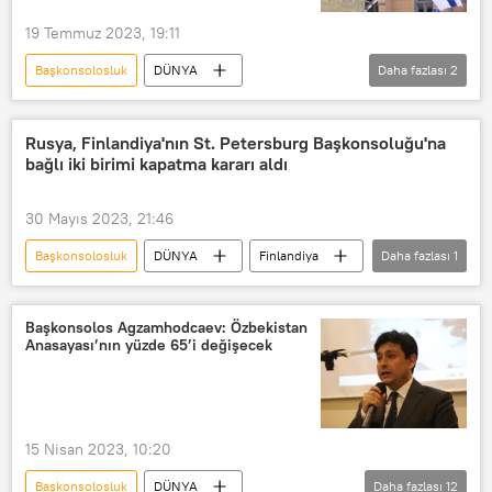
19 Temmuz 2023, 19:11
Başkonsolosluk
DÜNYA
Daha fazlası
2
Finlandiya
Rusya
Avrupa
Rusya, Finlandiya'nın St. Petersburg Başkonsoluğu'na
bağlı iki birimi kapatma kararı aldı
30 Mayıs 2023, 21:46
Başkonsolosluk
DÜNYA
Finlandiya
Daha fazlası
1
Rusya
Başkonsolos Agzamhodcaev: Özbekistan
Anasayası’nın yüzde 65’i değişecek
15 Nisan 2023, 10:20
Başkonsolosluk
DÜNYA
Daha fazlası
12