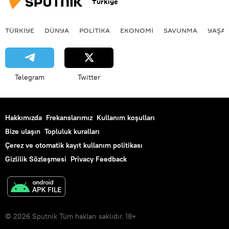
Türkiye
TÜRKIYE
DÜNYA
POLİTİKA
EKONOMİ
SAVUNMA
YAŞA
Telegram
Twitter
Hakkımızda
Frekanslarımız
Kullanım koşulları
Bize ulaşın
Topluluk kuralları
Çerez ve otomatik kayıt kullanım politikası
Gizlilik Sözleşmesi
Privacy Feedback
© 2026 Sputnik Tüm hakları saklıdır. 18+