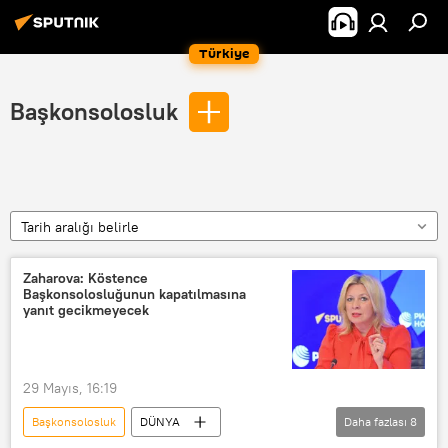
Türkiye
Başkonsolosluk
Tarih aralığı belirle
Zaharova: Köstence
Başkonsolosluğunun kapatılmasına
yanıt gecikmeyecek
29 Mayıs, 16:19
Başkonsolosluk
DÜNYA
Daha fazlası
8