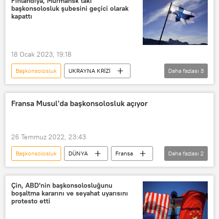
Finlandiya, Murmansk’taki
başkonsolosluk şubesini geçici olarak
kapattı
18 Ocak 2023, 19:18
Başkonsolosluk
UKRAYNA KRİZİ
Daha fazlası
3
Finlandiya
Rusya
Murmansk
Fransa Musul’da başkonsolosluk açıyor
26 Temmuz 2022, 23:43
Başkonsolosluk
DÜNYA
Fransa
Daha fazlası
2
Irak
Musul
Çin, ABD'nin başkonsolosluğunu
boşaltma kararını ve seyahat uyarısını
protesto etti