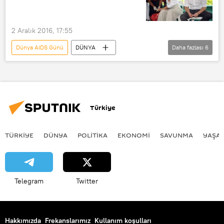
2 Aralık 2016, 17:55
Dünya AIDS Günü
DÜNYA
Daha fazlası
6
Haberler
Güney Amerika
Barbados
Prens Harry
Rihanna
AIDS testi
HIV
Türkiye
TÜRKIYE
DÜNYA
POLİTİKA
EKONOMİ
SAVUNMA
YAŞA
Telegram
Twitter
Hakkımızda
Frekanslarımız
Kullanım koşulları