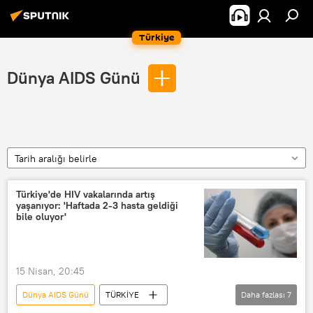
Türkiye
Dünya AIDS Günü
Tarih aralığı belirle
Türkiye'de HIV vakalarında artış
yaşanıyor: 'Haftada 2-3 hasta geldiği
bile oluyor'
15 Nisan, 20:45
Dünya AIDS Günü
TÜRKİYE
Daha fazlası
7