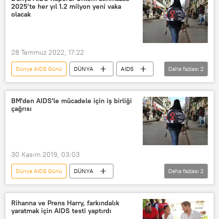
2025’te her yıl 1.2 milyon yeni vaka
olacak
28 Temmuz 2022, 17:22
Dünya AIDS Günü
DÜNYA
AIDS
Daha fazlası
2
HIV/AIDS
UNAIDS
BM'den AIDS'le mücadele için iş birliği
çağrısı
30 Kasım 2019, 03:03
Dünya AIDS Günü
DÜNYA
Daha fazlası
2
Haberler
Birleşmiş Milletler (BM)
AIDS
Rihanna ve Prens Harry, farkındalık
yaratmak için AIDS testi yaptırdı