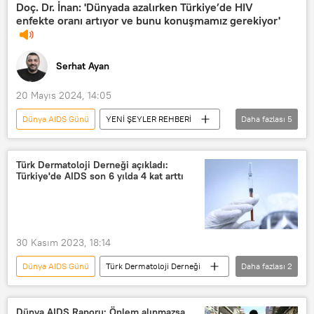
Hastalık
bulaşıcı hastalık
Doç. Dr. İnan: 'Dünyada azalırken Türkiye’de HIV
enfekte oranı artıyor ve bunu konuşmamız gerekiyor'
cinsel
Cinsel istismar
Cinsel taciz
Cinsel saldırı
Serhat Ayan
Cinsel ilişki
cinsel şiddet
çocuklara cinsel taciz
20 Mayıs 2024, 14:05
çocuklara yönelik cinsel istismar
Dünya AIDS Günü
YENİ ŞEYLER REHBERİ
Daha fazlası
5
RADYO
Radyo
AIDS
HIV/AIDS
AIDS testi
Türk Dermatoloji Derneği açıkladı:
Türkiye'de AIDS son 6 yılda 4 kat arttı
30 Kasım 2023, 18:14
Dünya AIDS Günü
Türk Dermatoloji Derneği
Daha fazlası
2
AIDS
TÜRKİYE
Dünya AIDS Raporu: Önlem alınmazsa