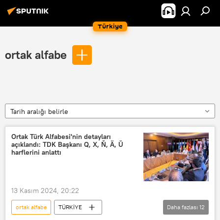
Türkiye
ortak alfabe
Tarih aralığı belirle
Ortak Türk Alfabesi'nin detayları
açıklandı: TDK Başkanı Q, X, Ň, Ä, Ŭ
harflerini anlattı
13 Kasım 2024, 20:22
ortak alfabe
TÜRKİYE
Daha fazlası
12