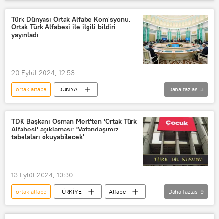
Türk Dünyası Ortak Alfabe Komisyonu
Türk Dil Kurumu (TDK)
TDK
Türk Dünyası Ortak Alfabe Komisyonu,
Ortak Türk Alfabesi ile ilgili bildiri
Türkiye
Azerbaycan
yayınladı
Kazakistan
Özbekistan
Macaristan
Kırgızistan
20 Eylül 2024, 12:53
KKTC
Türkmenistan
ortak alfabe
DÜNYA
Daha fazlası
3
Tacikistan
Türk Devletleri Teşkilatı
Alfabe
Türk Dünyası Ortak Alfabe Komisyonu
TDK Başkanı Osman Mert'ten 'Ortak Türk
Alfabesi' açıklaması: 'Vatandaşımız
tabelaları okuyabilecek'
13 Eylül 2024, 19:30
ortak alfabe
TÜRKİYE
Alfabe
Daha fazlası
9
Türk Dünyası Ortak Alfabe Komisyonu