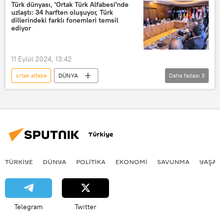
Latin alfabesi
Kazak alfabesi
Türk dünyası, 'Ortak Türk Alfabesi'nde
uzlaştı: 34 harften oluşuyor, Türk
Kiril alfabesi
Kazakistan
dillerindeki farklı fonemleri temsil
ediyor
Azerbaycan
Özbekistan
Tacikistan
Türkiye
11 Eylül 2024, 13:42
ortak alfabe
DÜNYA
Daha fazlası
3
Uluslararası Türk Akademisi
Türk Dil Kurumu (TDK)
Türk Dünyası Ortak Alfabe Komisyonu
Türkiye
TÜRKIYE
DÜNYA
POLİTİKA
EKONOMİ
SAVUNMA
YAŞA
Telegram
Twitter