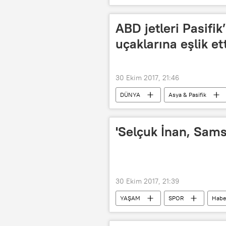
Numune Hastanesi
Sincan Ka
Beyza Gülmen
Şaban Gülmen
ABD jetleri Pasif
Kritik aşama
uçaklarına eşlik et
30 Ekim 2017, 21:46
DÜNYA
Asya & Pasifik
Japonya
Tu-95MS
'Selçuk İnan, Sams
30 Ekim 2017, 21:39
YAŞAM
SPOR
Habe
Selçuk İnan
Samsung