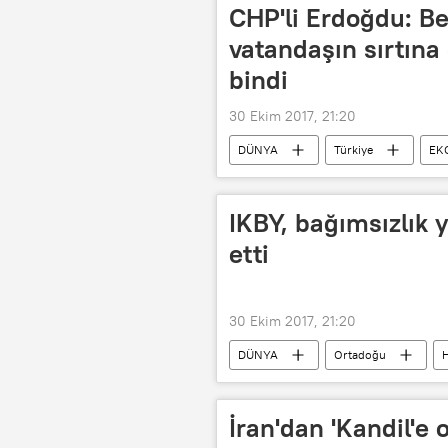
CHP'li Erdoğdu: Be
vatandaşın sırtına 
bindi
30 Ekim 2017, 21:20
DÜNYA
Türkiye
EK
Aykut Erdoğdu
CHP
IKBY, bağımsızlık y
etti
30 Ekim 2017, 21:20
DÜNYA
Ortadoğu
H
Bağdat
Erbil
Şengal
Ramazan Kerim
Kirill Vertyay
İran'dan 'Kandil'e 
Kürdistan Demokrat Partisi (KDP)