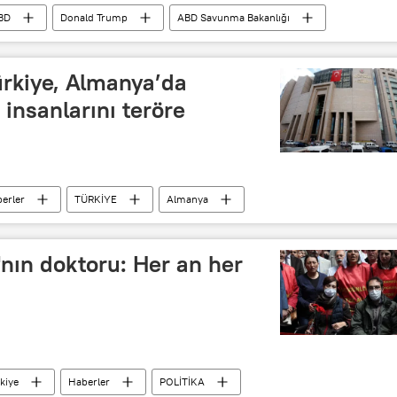
BD
Donald Trump
ABD Savunma Bakanlığı
rkiye, Almanya’da
 insanlarını teröre
erler
TÜRKİYE
Almanya
çin Akademisyenler
Terör
nın doktoru: Her an her
kiye
Haberler
POLİTİKA