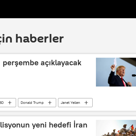
çin haberler
ı perşembe açıklayacak
BD
Donald Trump
Janet Yellen
lisyonun yeni hedefi İran