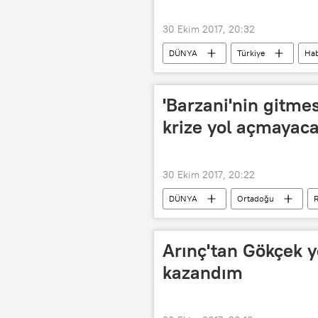
30 Ekim 2017, 20:32
DÜNYA
Türkiye
Hab
Barış Yarkadaş
Recep Tayyip
AK Parti
'Barzani'nin gitme
krize yol açmayaca
30 Ekim 2017, 20:22
DÜNYA
Ortadoğu
Irak Kürt Bölgesel Yönetimi (IKBY)
Rusya Stratejik Araştırmalar Enstitüsü
Arınç'tan Gökçek 
kazandım