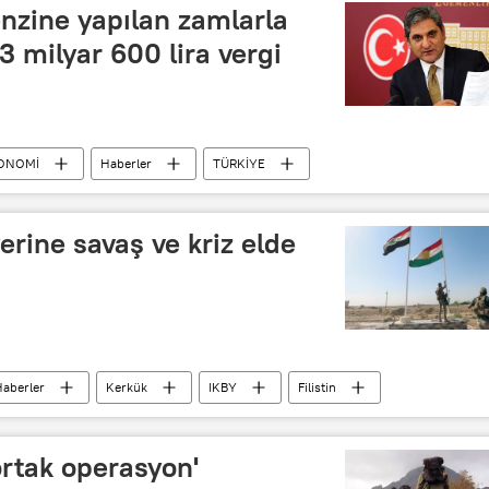
nzine yapılan zamlarla
3 milyar 600 lira vergi
ONOMİ
Haberler
TÜRKİYE
AK Parti
erine savaş ve kriz elde
aberler
Kerkük
IKBY
Filistin
Mahmur
Moskova
Boris Dolgov
ev
Arap ve İslam Araştırmaları Merkezi
ortak operasyon'
Kürdistan Yurtseverler Birliği (KYB)