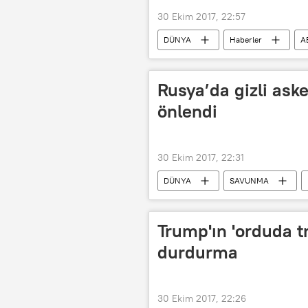
30 Ekim 2017, 22:57
DÜNYA
Haberler
A
Donald Trump
George Papad
FBI
Rusya’da gizli asker
önlendi
30 Ekim 2017, 22:31
DÜNYA
SAVUNMA
Rusya Federal Güvenlik Servisi (FSB)
Trump'ın 'orduda t
durdurma
30 Ekim 2017, 22:26