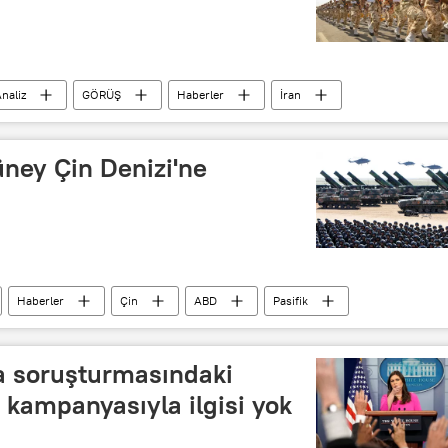
naliz
GÖRÜŞ
Haberler
İran
 Trump
Beşar Esad
üney Çin Denizi'ne
Haberler
Çin
ABD
Pasifik
a soruşturmasındaki
n kampanyasıyla ilgisi yok