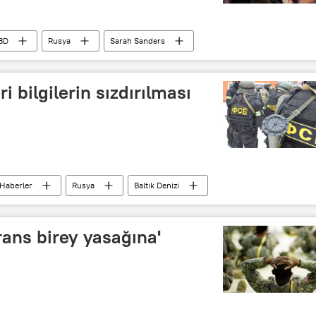
BD
Rusya
Sarah Sanders
opoulos
Robert Mueller
Paul Manafort
i bilgilerin sızdırılması
Haberler
Rusya
Baltık Denizi
rans birey yasağına'