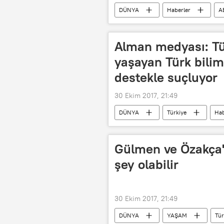
DÜNYA
Haberler
A
Alman medyası: Tü
yaşayan Türk bilim
destekle suçluyor
30 Ekim 2017, 21:49
DÜNYA
Türkiye
Hab
Suddeutsche Zeitung
Barış İ
Gülmen ve Özakça'
şey olabilir
30 Ekim 2017, 21:49
DÜNYA
YAŞAM
Tür