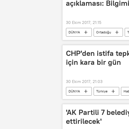
açıklaması: Bilgim
Ortadoğu Araştırmaları Merkezi
30 Ekim 2017, 21:15
DÜNYA
Ortadoğu
T
Kandil
Irak
Irak Kür
CHP'den istifa tep
için kara bir gün
30 Ekim 2017, 21:03
DÜNYA
Türkiye
Hab
Ahmet Edip Uğur
Recep Tayy
'AK Partili 7 beled
ettirilecek'