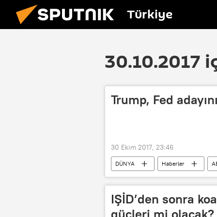
Türkiye
30.10.2017 i
Trump, Fed adayın
30 Ekim 2017, 23:46
DÜNYA
Haberler
A
Jerome Powell
Fed
IŞİD’den sonra koa
güçleri mi olacak?