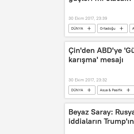
30 Ekim 2017, 23:39
DÜNYA
Ortadoğu
A
ABD
Suriye
Donald
Çin'den ABD'ye 'G
karışma' mesajı
30 Ekim 2017, 23:32
DÜNYA
Asya & Pasifik
Güney Çin Denizi
Şi Cinping
Beyaz Saray: Rusy
iddiaların Trump'ı