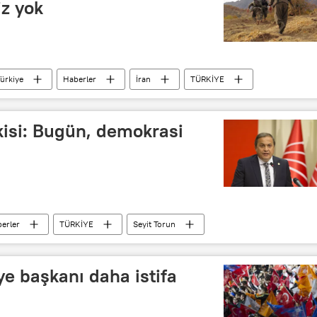
iz yok
Bağımsızlık
Savaş
Kriz
ürkiye
Haberler
İran
TÜRKİYE
t Bölgesel Yönetimi
Behram Kasımi
PKK
kisi: Bugün, demokrasi
erler
TÜRKİYE
Seyit Torun
ip Erdoğan
AK Parti
CHP
iye başkanı daha istifa