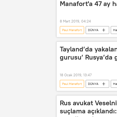
Manafort'a 47 ay h
8 Mart 2019, 04:24
Paul Manafort
DÜNYA
Ha
Donald Trump
Hapis cezası
Tayland’da yakalan
gurusu’ Rusya’da g
18 Ocak 2019, 13:47
Paul Manafort
DÜNYA
Ha
Belarus
Tayland
Do
Oleg Deripaska
Aleksandr Le
Rus avukat Veselni
suçlama açıklandı: