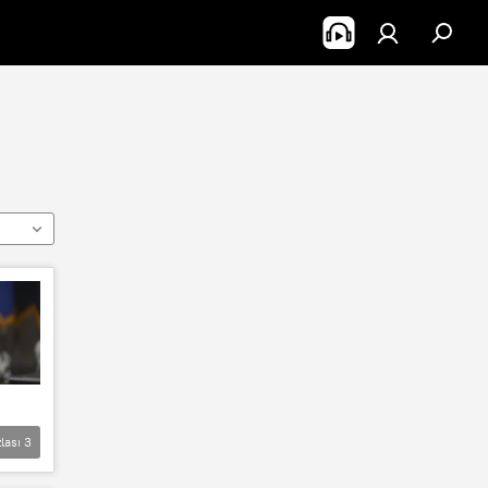
lası
3