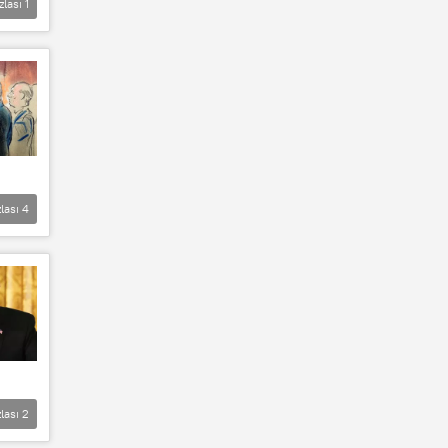
zlası
1
lası
4
lası
2