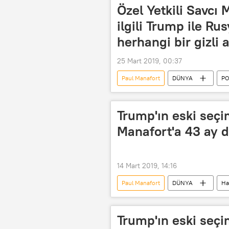
Özel Yetkili Savcı 
ilgili Trump ile Ru
herhangi bir gizli
25 Mart 2019, 00:37
Paul Manafort
DÜNYA
PO
Donald Trump
James Comey
Rick Gates
ABD Adalet Bakanl
Trump'ın eski seç
2016 ABD Başkanlık Seçimleri
Manafort'a 43 ay d
14 Mart 2019, 14:16
Paul Manafort
DÜNYA
Ha
Trump'ın eski seç