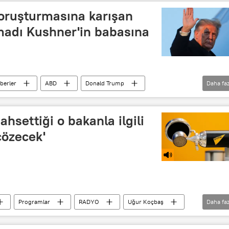
oruşturmasına karışan
madı Kushner'in babasına
berler
ABD
Donald Trump
Daha faz
ushner
Roger Stone
Af
ahsettiği o bakanla ilgili
özecek'
Programlar
RADYO
Uğur Koçbaş
Daha faz
AK Parti
Ukrayna
WikiLeaks