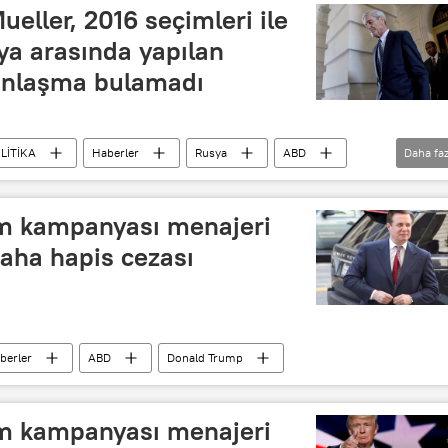
Mueller, 2016 seçimleri ile
sya arasında yapılan
 anlaşma bulamadı
LİTİKA
Haberler
Rusya
ABD
Daha faz
Michael Flynn
Robert Mueller
ığı
Federal Soruşturma Bürosu (FBI)
im kampanyası menajeri
aha hapis cezası
berler
ABD
Donald Trump
im kampanyası menajeri