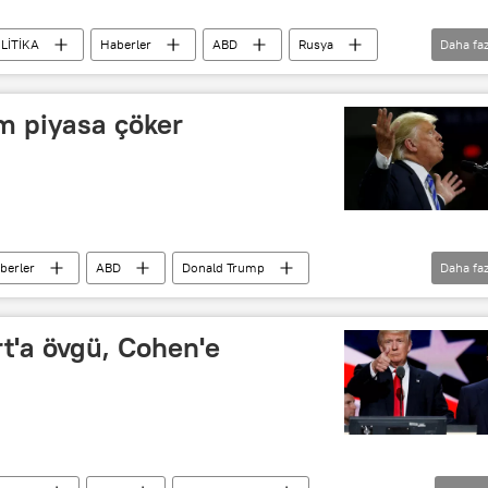
LİTİKA
Haberler
ABD
Rusya
Daha faz
r
2016 ABD Başkanlık Seçimleri
m piyasa çöker
berler
ABD
Donald Trump
Daha faz
Azledilme
t'a övgü, Cohen'e