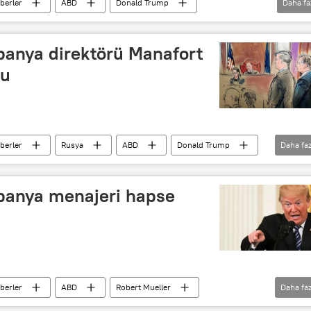
berler
ABD
Donald Trump
Daha fa
panya direktörü Manafort
du
berler
Rusya
ABD
Donald Trump
Daha faz
r
banka dolandırıcılığı
Vergi kaçakçılığı
panya menajeri hapse
berler
ABD
Robert Mueller
Daha faz
 ilişkileri