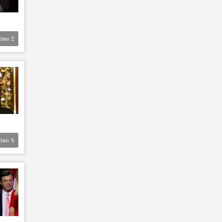
lası
2
lası
5