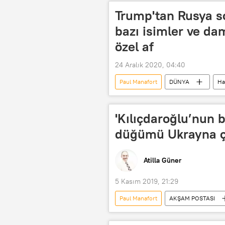
Trump'tan Rusya s
bazı isimler ve da
özel af
24 Aralık 2020, 04:40
Paul Manafort
DÜNYA
Ha
Rusya soruşturması
Jared K
'Kılıçdaroğlu’nun b
düğümü Ukrayna ç
Atilla Güner
5 Kasım 2019, 21:29
Paul Manafort
AKŞAM POSTASI
CHP
Kemal Kılıçdaroğlu