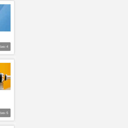
lası
4
lası
5