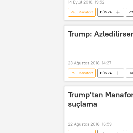
14 Eylül 2018, 19:52
Paul Manafort
DÜNYA
PO
Donald Trump
Robert Muelle
Trump: Azledilirse
23 Ağustos 2018, 14:37
Paul Manafort
DÜNYA
Ha
Michael Cohen
Fox
Trump'tan Manafor
suçlama
22 Ağustos 2018, 16:59