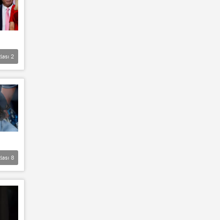
lası
2
lası
8