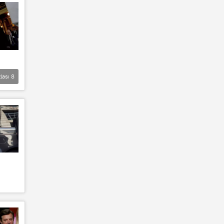
lası
8