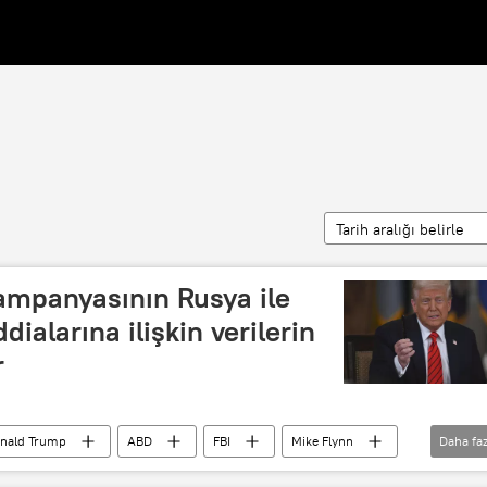
Tarih aralığı belirle
ampanyasının Rusya ile
dialarına ilişkin verilerin
r
nald Trump
ABD
FBI
Mike Flynn
Daha faz
im kampanyası