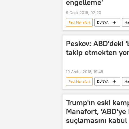
engelleme’
9 Ocak 2019, 02:20
Paul Manafort
DÜNYA
Ha
Jared Kushner
Natalya Vesel
Peskov: ABD'deki '
takip etmekten yo
10 Aralık 2018, 19:49
Paul Manafort
DÜNYA
Ha
Robert Mueller
Rick Gates
Columbia bölge mahkemesi
Trump'ın eski kam
Manafort, 'ABD'ye
suçlamasını kabul 