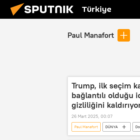
Türkiye
Paul Manafort
Trump, ilk seçim k
bağlantılı olduğu id
gizliliğini kaldırıyo
26 Mart 2025, 00:07
Paul Manafort
DÜNYA
Do
Rusya
Kremlin
Seç