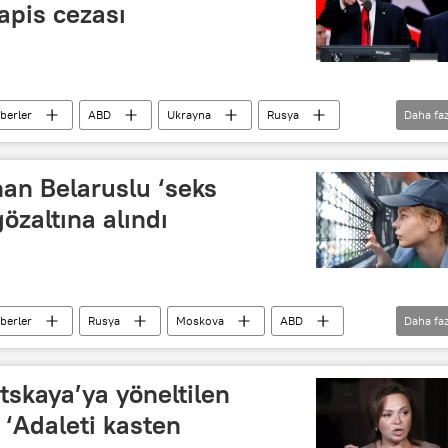
apis cezası
berler
ABD
Ukrayna
Rusya
Daha faz
an Belaruslu ‘seks
özaltına alındı
berler
Rusya
Moskova
ABD
Daha faz
nald Trump
Anastasya Vaşukeviç
sley
Şeremetyevo Havalimanı
seks gurusu
tskaya’ya yöneltilen
 ‘Adaleti kasten