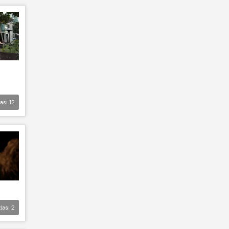
lası
12
lası
2