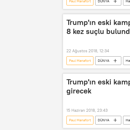
Paul Manafort
DÜNYA
Ha
Michael Cohen
Trump'ın eski kam
8 kez suçlu bulun
22 Ağustos 2018, 12:34
Paul Manafort
DÜNYA
Ha
Michael Cohen
Robert Muelle
Trump'ın eski kam
girecek
15 Haziran 2018, 23:43
Paul Manafort
DÜNYA
Ha
Amy Berman Jackson
Rus-ABD