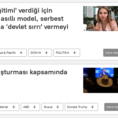
itimi' verdiği için
asıllı model, serbest
a ‘devlet sırrı' vermeyi
ya & Pasifik
DÜNYA
POLİTİKA
Daha faz
land
Donald Trump
Anastasya Vaşukeviç
illov
Seks
Tutuklama
Sınır dışı
uşturması kapsamında
berler
ABD
Rusya
Donald Trump
Daha faz