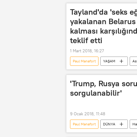
Tayland'da 'seks eğ
yakalanan Belarus 
kalması karşılığınd
teklif etti
1 Mart 2018, 16:27
Paul Manafort
YAŞAM
As
Haberler
Rusya
Tay
Oleg Deripaska
Aleksandr Kir
'Trump, Rusya sor
Devlet sırrı
ABD
sorgulanabilir'
9 Ocak 2018, 11:48
Paul Manafort
DÜNYA
Ha
David Mueller
Michael Flynn