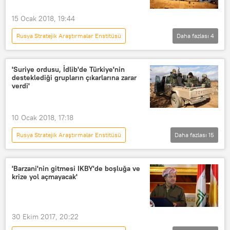
15 Ocak 2018, 19:44
Rusya Stratejik Araştırmalar Enstitüsü
Daha fazlası
4
Analiz
Suriye
TÜRKİYE
ABD
Vladimir Fitin
'Suriye ordusu, İdlib'de Türkiye'nin
desteklediği grupların çıkarlarına zarar
verdi'
10 Ocak 2018, 17:18
Rusya Stratejik Araştırmalar Enstitüsü
Daha fazlası
15
DÜNYA
Ortadoğu
SAVUNMA
Türkiye
'Barzani'nin gitmesi IKBY'de boşluğa ve
krize yol açmayacak'
Haberler
POLİTİKA
Analiz
Suriye
İdlib
TÜRKİYE
Rusya
İran
Vladimir Fitin
30 Ekim 2017, 20:22
El Nusra