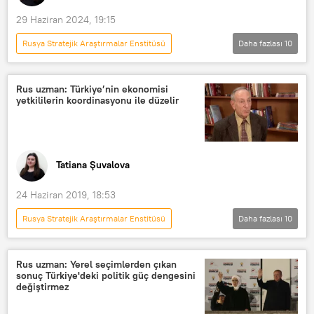
29 Haziran 2024, 19:15
Rusya Stratejik Araştırmalar Enstitüsü
Daha fazlası
10
GÖRÜŞ
Vladimir Fitin
NATO
ABD
Batı
Rus uzman: Türkiye’nin ekonomisi
yetkililerin koordinasyonu ile düzelir
Avrupa
Komünizm
jeopolitik
Beyaz Saray
Joe Biden
Donald Trump
Tatiana Şuvalova
24 Haziran 2019, 18:53
Rusya Stratejik Araştırmalar Enstitüsü
Daha fazlası
10
Türkiye
DÜNYA
Haberler
POLİTİKA
GÖRÜŞ
TÜRKİYE
Rus uzman: Yerel seçimlerden çıkan
sonuç Türkiye'deki politik güç dengesini
İstanbul Büyükşehir Belediyesi (İBB)
değiştirmez
Ekonomi
Ekrem İmamoğlu