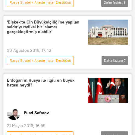
Rusya Stratejik Araştırmalar Enstitüsü
Daha fazlası
9
Suriye Ulusal Diyalog Kongresi
DÜNYA
Ortadoğu
Rus medyası
Haberler
Erbil
'Bişkek'te Çin Büyükelçiliği'ne yapılan
saldırıyı radikal bir İslamcı
Bağdat
gerçekleştirmiş olabilir'
Irak Kürt Bölgesel Yönetimi (IKBY)
Yelena Suponina
Rus medyası
30 Ağustos 2016, 17:42
Rusya Stratejik Araştırmalar Enstitüsü
Daha fazlası
7
DÜNYA
Asya & Pasifik
Haberler
Kırgızistan
Erdoğan’ın Rusya ile ilgili en büyük
hatası neydi?
Ajdar Kurtov
Çin Büyükelçiliği
radikal islamcı
Fuad Safarov
21 Mayıs 2016, 16:55