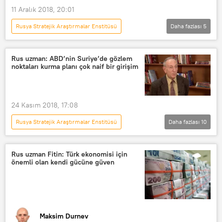
11 Aralık 2018, 20:01
Rusya Stratejik Araştırmalar Enstitüsü
Daha fazlası
5
Analiz
Rusya
TÜRKİYE
Trabzon
Vladimir Fitin
Rus uzman: ABD’nin Suriye’de gözlem
noktaları kurma planı çok naif bir girişim
Sputnik
24 Kasım 2018, 17:08
Rusya Stratejik Araştırmalar Enstitüsü
Daha fazlası
10
DÜNYA
Türkiye
Haberler
Rusya
ABD
TÜRKİYE
Rus uzman Fitin: Türk ekonomisi için
önemli olan kendi gücüne güven
Hulusi Akar
Vladimir Fitin
Russia Today (RT)
onay
Maksim Durnev