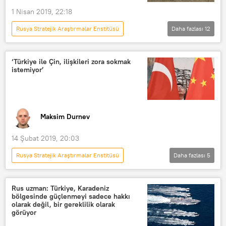
Vladimir Fitin
Rusya
1 Nisan 2019, 22:18
Rusya Stratejik Araştırmalar Enstitüsü
Daha fazlası
12
DÜNYA
Türkiye
Analiz
Haberler
Rusya
TÜRKİYE
‘Türkiye ile Çin, ilişkileri zora sokmak
istemiyor’
Boris Dolgov
Vladimir Fitin
Rusya Bilimler Akademisi Şarkiyat Enstitüsü Arap ve İslam Araştırmaları Merkezi
AK Parti
güç dengesi
Maksim Durnev
iktidar
14 Şubat 2019, 20:03
Rusya Stratejik Araştırmalar Enstitüsü
Daha fazlası
5
GÖRÜŞ
TÜRKİYE
Çin
Vladimir Fitin
Uygur
Gerilim
Rus uzman: Türkiye, Karadeniz
bölgesinde güçlenmeyi sadece hakkı
olarak değil, bir gereklilik olarak
görüyor