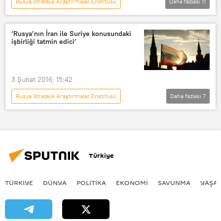
Rusya Stratejik Araştırmalar Enstitüsü
Daha fazlası
11
DÜNYA
Röportajlar
Türkiye
GÖRÜŞ
Haberler
‘Rusya’nın İran ile Suriye konusundaki
işbirliği tatmin edici’
24 Kasım'dan sonra Rusya - Türkiye ilişkileri
Rusya
TÜRKİYE
Suriye
Recep Tayyip Erdoğan
3 Şubat 2016, 15:42
Yelena Suponina
Rusya Stratejik Araştırmalar Enstitüsü
Daha fazlası
7
DÜNYA
Ortadoğu
Haberler
Rusya
İran
Suriye
Yevgeniy Lukyanov
Türkiye
TÜRKIYE
DÜNYA
POLİTİKA
EKONOMİ
SAVUNMA
YAŞA