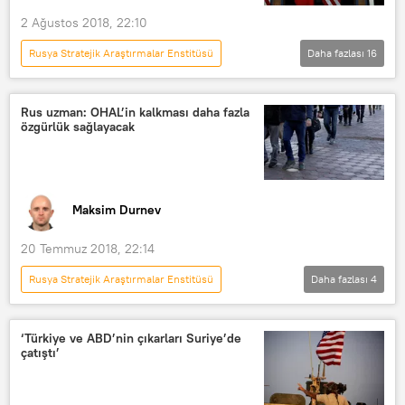
Güneydoğu Asya Uluslar Birliği
2 Ağustos 2018, 22:10
Rusya Stratejik Araştırmalar Enstitüsü
Daha fazlası
16
Ortadoğu
DÜNYA
Türkiye
Analiz
POLİTİKA
Haberler
Rus uzman: OHAL’in kalkması daha fazla
özgürlük sağlayacak
ABD
TÜRKİYE
Rusya
Suriye
Irak
Donald Trump
Recep Tayyip Erdoğan
Maksim Durnev
Yelena Suponina
Andrew Brunson
Türkiye-ABD ilişkileri
20 Temmuz 2018, 22:14
Rusya Stratejik Araştırmalar Enstitüsü
Daha fazlası
4
GÖRÜŞ
Rusya
TÜRKİYE
Vladimir Fitin
OHAL
‘Türkiye ve ABD’nin çıkarları Suriye’de
çatıştı’