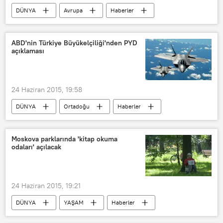
DÜNYA
Avrupa
Haberler
Fransa
ABD
Manuel Valls
ABD'nin Türkiye Büyükelçiliği'nden PYD
açıklaması
24 Haziran 2015, 19:58
DÜNYA
Ortadoğu
Haberler
ABD
Suriye
PYD
Moskova parklarında 'kitap okuma
odaları' açılacak
24 Haziran 2015, 19:21
DÜNYA
YAŞAM
Haberler
Rusya