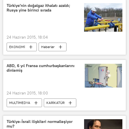
Fransa
Suudi Arabistan
Türkiye'nin doğalgaz ithalatı azaldı;
Rusya yine birinci sırada
24 Haziran 2015, 18:04
EKONOMİ
Haberler
TÜRKİYE
ABD, 6 yıl Fransa cumhurbaşkanlarını
dinlemiş
24 Haziran 2015, 18:00
MULTİMEDYA
KARİKATÜR
Fransa
Türkiye-İsrail ilişkileri normalleşiyor
mu?