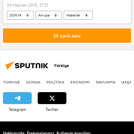
24 Haziran 2015, 17:21
DÜNYA
Avrupa
Haberler
Donbass
Donetsk Halk Cumhuriyeti
AB
Lugansk Halk Cumhuriyeti
20 içerik daha
Türkiye
TÜRKIYE
DÜNYA
POLİTİKA
EKONOMİ
SAVUNMA
YAŞA
Telegram
Twitter
Hakkımızda
Frekanslarımız
Kullanım koşulları