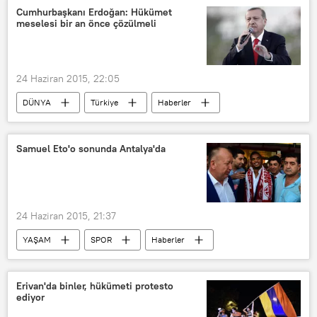
Hz. Muhammed
Cumhurbaşkanı Erdoğan: Hükümet
meselesi bir an önce çözülmeli
24 Haziran 2015, 22:05
DÜNYA
Türkiye
Haberler
TÜRKİYE
Recep Tayyip Erdoğan
Samuel Eto'o sonunda Antalya'da
24 Haziran 2015, 21:37
YAŞAM
SPOR
Haberler
Antalya
Samuel Eto'o
Antalyaspor
Erivan'da binler, hükümeti protesto
ediyor