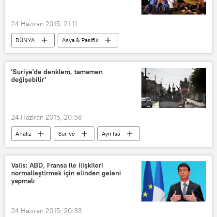
24 Haziran 2015, 21:11
DÜNYA
Asya & Pasifik
Haberler
Ermenistan
Erivan
Serj Sarkisyan
'Suriye'de denklem, tamamen
değişebilir'
24 Haziran 2015, 20:58
Analiz
Suriye
Ayn İsa
Rakka
IŞİD
PYD
Valls: ABD, Fransa ile ilişkileri
normalleştirmek için elinden geleni
yapmalı
24 Haziran 2015, 20:33