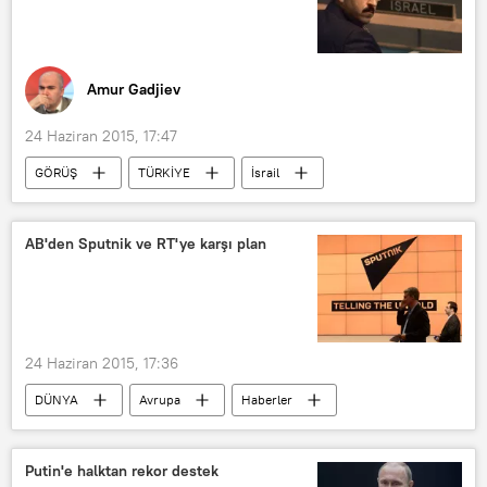
Amur Gadjiev
24 Haziran 2015, 17:47
GÖRÜŞ
TÜRKİYE
İsrail
Dore Gold
Feridun Sinirlioğlu
AB'den Sputnik ve RT'ye karşı plan
24 Haziran 2015, 17:36
DÜNYA
Avrupa
Haberler
Rusya
Sputnik
Putin'e halktan rekor destek