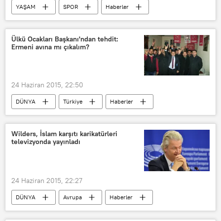
YAŞAM
SPOR
Haberler
İspanya
Real Madrid Basketbol Takımı
Ülkü Ocakları Başkanı'ndan tehdit:
Ermeni avına mı çıkalım?
24 Haziran 2015, 22:50
DÜNYA
Türkiye
Haberler
TÜRKİYE
Ermenistan
Kars
Wilders, İslam karşıtı karikatürleri
televizyonda yayınladı
24 Haziran 2015, 22:27
DÜNYA
Avrupa
Haberler
Hollanda
ABD
Geert Wilders