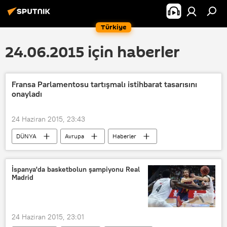
Türkiye
24.06.2015 için haberler
Fransa Parlamentosu tartışmalı istihbarat tasarısını
onayladı
24 Haziran 2015, 23:43
DÜNYA
Avrupa
Haberler
Fransa
François Hollande
İspanya'da basketbolun şampiyonu Real
Madrid
24 Haziran 2015, 23:01