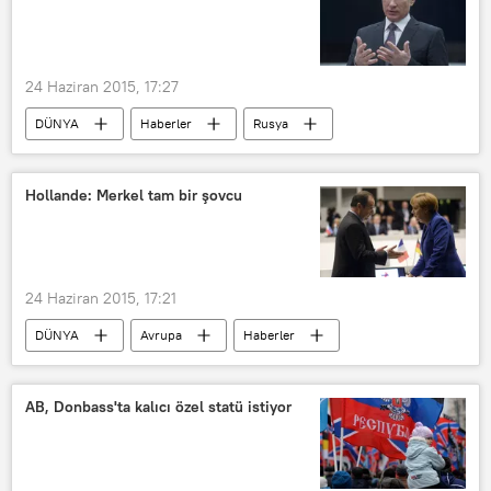
24 Haziran 2015, 17:27
DÜNYA
Haberler
Rusya
Vladimir Putin
Hollande: Merkel tam bir şovcu
24 Haziran 2015, 17:21
DÜNYA
Avrupa
Haberler
Fransa
Almanya
Yunanistan
Angela Merkel
François Hollande
AB, Donbass'ta kalıcı özel statü istiyor
Sigmar Gabriel