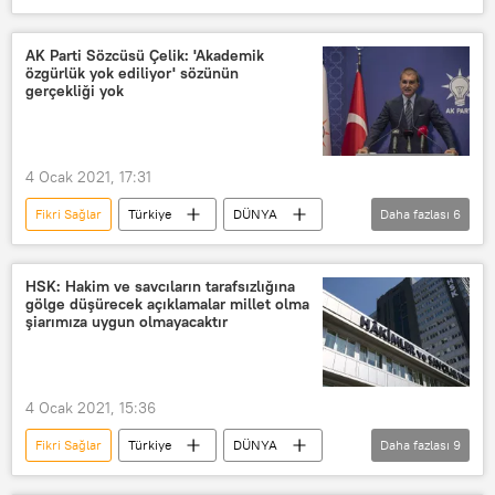
Haberler
AK Parti
İlker Başbuğ
Can Ataklı
CHP
AK Parti Sözcüsü Çelik: 'Akademik
özgürlük yok ediliyor' sözünün
Darbe
gerçekliği yok
4 Ocak 2021, 17:31
Fikri Sağlar
Türkiye
DÜNYA
Daha fazlası
6
Haberler
Ömer Çelik
Recep Tayyip Erdoğan
Melih Bulu
HSK: Hakim ve savcıların tarafsızlığına
gölge düşürecek açıklamalar millet olma
Koronavirüs
Darbe
şiarımıza uygun olmayacaktır
4 Ocak 2021, 15:36
Fikri Sağlar
Türkiye
DÜNYA
Daha fazlası
9
Haberler
HSK
Başörtüsü