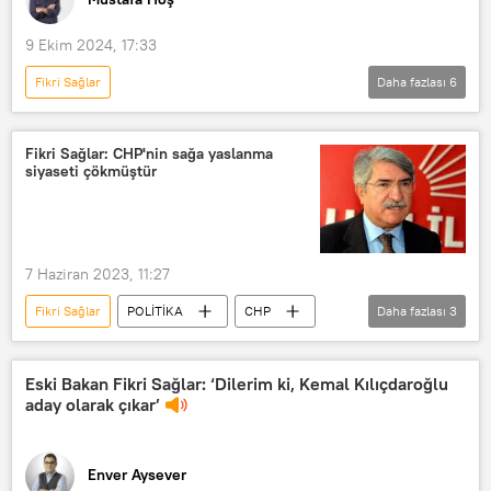
9 Ekim 2024, 17:33
Fikri Sağlar
Daha fazlası
6
MUSTAFA HOŞ İLE YOL ARKADAŞI
Radyo
RADYO
Radyo
Fikri Sağlar: CHP'nin sağa yaslanma
siyaseti çökmüştür
Radyo Sputnik
Yıldırım Kaya
7 Haziran 2023, 11:27
Fikri Sağlar
POLİTİKA
CHP
Daha fazlası
3
Cumhuriyet Halk Partisi (CHP)
Kemal Kılıçdaroğlu
Seçim
Eski Bakan Fikri Sağlar: ‘Dilerim ki, Kemal Kılıçdaroğlu
aday olarak çıkar’
Enver Aysever