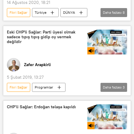
14 Ağustos 2020, 18:21
Fikri Sağlar
Türkiye
DÜNYA
Daha fazlası
8
Haberler
Muharrem İnce
Nagehan Alçı
Habertürk TV
Eski CHP'li Sağlar: Parti üyesi olmak
sadece tıpış tıpış gidip oy vermek
CHP
Yaşar Tüzün
değildir
Yaşar Okuyan
Tartışma
Zafer Arapkirli
5 Şubat 2019, 13:27
Fikri Sağlar
Programlar
Daha fazlası
3
Seyr-i Sabah
RADYO
CHP
CHP’li Sağlar: Erdoğan telaşa kapıldı