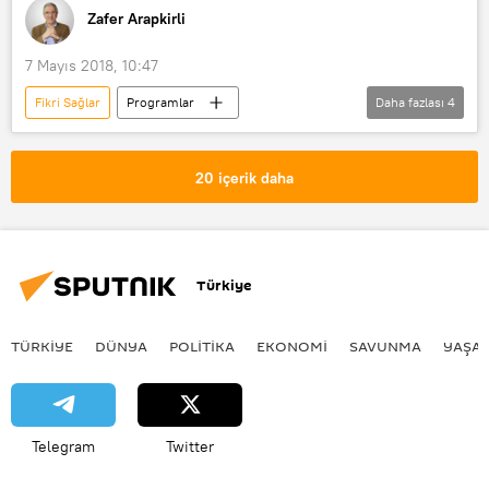
Zafer Arapkirli
7 Mayıs 2018, 10:47
Fikri Sağlar
Programlar
Daha fazlası
4
Seyr-i Sabah
RADYO
Muharrem İnce
20 içerik daha
24 Haziran Cumhurbaşkanlığı seçimleri
Türkiye
TÜRKIYE
DÜNYA
POLİTİKA
EKONOMİ
SAVUNMA
YAŞA
Telegram
Twitter