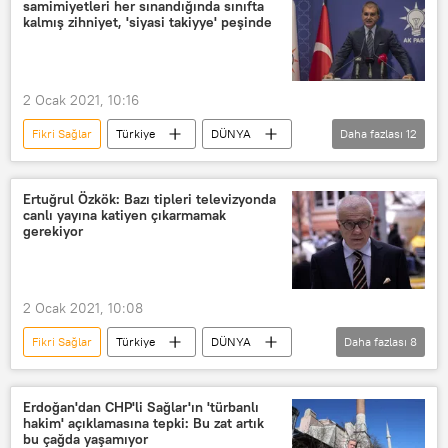
samimiyetleri her sınandığında sınıfta
Soruşturma
kalmış zihniyet, 'siyasi takiyye' peşinde
2 Ocak 2021, 10:16
Fikri Sağlar
Türkiye
DÜNYA
Daha fazlası
12
Haberler
AK Parti
Ömer Çelik
inanç
Özgürlük
Ertuğrul Özkök: Bazı tipleri televizyonda
canlı yayına katiyen çıkarmamak
zihniyet
CHP
İYİ Parti
gerekiyor
Recep Tayyip Erdoğan
Süleyman Soylu
Meral Akşener
2 Ocak 2021, 10:08
Kemal Kılıçdaroğlu
Fikri Sağlar
Türkiye
DÜNYA
Daha fazlası
8
Haberler
Hürriyet gazetesi
Ertuğrul Özkök
CHP
Erdoğan'dan CHP'li Sağlar'ın 'türbanlı
hakim' açıklamasına tepki: Bu zat artık
canlı yayın
Televizyon
bu çağda yaşamıyor