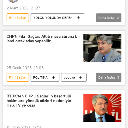
2 Mart 2023, 21:27
Fikri Sağlar
YOLCU YOLUNDA GEREK
Daha fazlası
2
RADYO
Altılı Masa
CHP'li Fikri Sağlar: Altılı masa sürpriz bir
ismi ortak aday yapabilir
25 Ocak 2023, 15:03
Fikri Sağlar
POLİTİKA
politika
Daha fazlası
3
CHP
Cumhuriyet Halk Partisi (CHP)
Cumhurbaşkanı
RTÜK'ten CHP'li Sağlar'ın başörtülü
hakimlere yönelik sözleri nedeniyle
Halk TV'ye ceza
13 Ocak 2021, 15:51