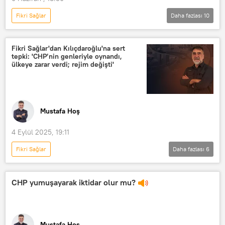
Fikri Sağlar
Daha fazlası
10
MUSTAFA HOŞ İLE YOL ARKADAŞI
Mustafa Hoş
Radyo Sputnik
Fikri Sağlar'dan Kılıçdaroğlu'na sert
tepki: 'CHP’nin genleriyle oynandı,
Radyo
RADYO
ülkeye zarar verdi; rejim değişti'
Kemal Kılıçdaroğlu
Türkiye
Yüksek Seçim Kurulu (YSK)
CHP PM
İstanbul Büyükşehir Belediyesi (İBB)
Mustafa Hoş
4 Eylül 2025, 19:11
Fikri Sağlar
Daha fazlası
6
MUSTAFA HOŞ İLE YOL ARKADAŞI
Kemal Kılıçdaroğlu
CHP yumuşayarak iktidar olur mu?
Mustafa Kemal Atatürk
Cumhuriyet Halk Partisi (CHP)
CHP
Mustafa Hoş
Demokrasi ve Atılım Partisi (DEVA)