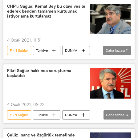
Türban
birlik
TÜRKİYE
CHP'li Sağlar: Kemal Bey bu olayı vesile
ederek benden tamamen kurtulmak
CHP
Tartışma
Tepki
istiyor ama kurtulamaz
4 Ocak 2021, 11:51
Fikri Sağlar
Türkiye
DÜNYA
Daha fazlası
11
Haberler
CHP
baş örtüsü
Türban
Hakim
Fikri Sağlar hakkında soruşturma
başlatıldı
Kemal Kılıçdaroğlu
demokrat
Linç
Nagehan Alçı
Habertürk gazetesi
Tartışma
4 Ocak 2021, 09:22
Fikri Sağlar
Türkiye
DÜNYA
Daha fazlası
4
Haberler
Ankara Cumhuriyet Başsavcılığı
CHP
Çelik: İnanç ve özgürlük temelinde