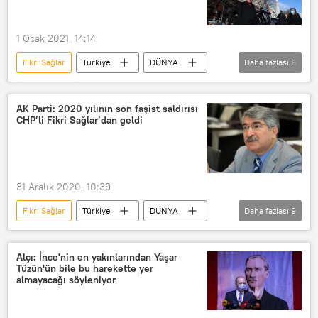
baş örtüsü
Türban
1 Ocak 2021, 14:14
Fikri Sağlar
Türkiye
DÜNYA
Daha fazlası
8
Haberler
Recep Tayyip Erdoğan
2020
Koronavirüs
AK Parti: 2020 yılının son faşist saldırısı
CHP’li Fikri Sağlar’dan geldi
Koronavirüs aşısı
Koronavirüs testi
Koronavirüsle mücadele
Ayasofya Camii
31 Aralık 2020, 10:39
Fikri Sağlar
Türkiye
DÜNYA
Daha fazlası
9
Haberler
AK Parti
Ömer Çelik
CHP
Faşizm
Alçı: İnce'nin en yakınlarından Yaşar
Tüzün'ün bile bu harekette yer
baş örtüsü
Mahir Ünal
almayacağı söyleniyor
Cumhurbaşkanlığı
İbrahim Kalın