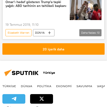
ABD 2020 Başkanlık seçimleri
Omar'ı hedef gösteren Trump'a tepki
yağdı: ABD tarihinin en tehlikeli başkanı
Demokratlar
Bernie Sanders
Joe Biden
Donald Trump
Sağlık
Göçmenler
19 Temmuz 2019, 11:10
Elizabeth Warren
DÜNYA
Daha fazlası
10
Haberler
ABD
Donald Trump
ABD Kongresi
20 içerik daha
Demokratlar
İlhan Omar
Irkçılık
Faşist
Bernie Sanders
Kamala Harris
Türkiye
Alexandria Ocasio-Cortez
TÜRKIYE
DÜNYA
POLİTİKA
EKONOMİ
SAVUNMA
YAŞA