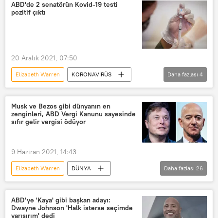
Vergi
ABD'de 2 senatörün Kovid-19 testi
pozitif çıktı
20 Aralık 2021, 07:50
Elizabeth Warren
KORONAVİRÜS
Daha fazlası
4
ABD
Cory Booker
Koronavirüs
Kovid-19
Musk ve Bezos gibi dünyanın en
zenginleri, ABD Vergi Kanunu sayesinde
sıfır gelir vergisi ödüyor
9 Haziran 2021, 14:43
Elizabeth Warren
DÜNYA
Daha fazlası
26
Haberler
EKONOMİ
ABD
Gelir vergisi
Vergi beyanı
ABD'ye 'Kaya' gibi başkan adayı:
Dwayne Johnson 'Halk isterse seçimde
vergi beyannemesi
Kanun
yarışırım' dedi