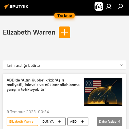
Türkiye
Elizabeth Warren
Tarih aralığı belirle
ABD'de 'Altın Kubbe' krizi: 'Aşırı
maliyetli, işlevsiz ve nükleer silahlanma
yarışını tetikleyebilir'
9 Temmuz 2025, 00:54
Elizabeth Warren
DÜNYA
ABD
Daha fazlası
4