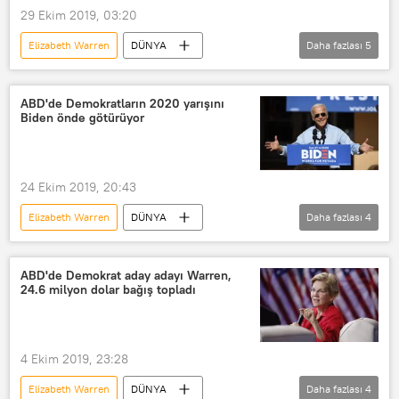
29 Ekim 2019, 03:20
Elizabeth Warren
DÜNYA
Daha fazlası
5
Haberler
ABD
Bernie Sanders
Komünizm
ABD'de Demokratların 2020 yarışını
Biden önde götürüyor
Araştırma
Y Kuşağı
24 Ekim 2019, 20:43
Elizabeth Warren
DÜNYA
Daha fazlası
4
Haberler
ABD
ABD Demokrat Parti
Joe Biden
ABD'de Demokrat aday adayı Warren,
24.6 milyon dolar bağış topladı
ABD Başkanlık Seçimleri
4 Ekim 2019, 23:28
Elizabeth Warren
DÜNYA
Daha fazlası
4