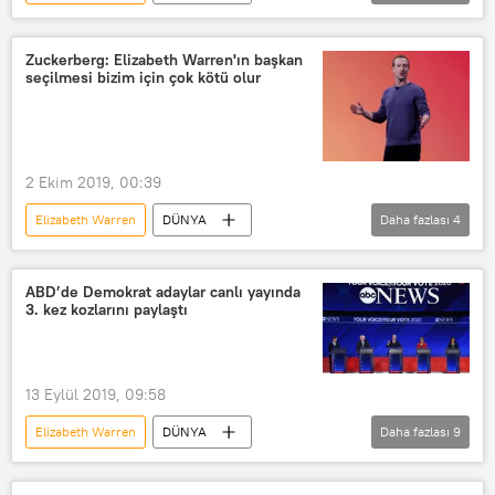
Haberler
ABD
ABD 2020 Başkanlık seçimleri
Anket
Zuckerberg: Elizabeth Warren'ın başkan
seçilmesi bizim için çok kötü olur
Bağış
2 Ekim 2019, 00:39
Elizabeth Warren
DÜNYA
Daha fazlası
4
Haberler
Facebook
Mark Zuckerberg
ABD’de Demokrat adaylar canlı yayında
3. kez kozlarını paylaştı
ABD 2020 Başkanlık seçimleri
ABD
13 Eylül 2019, 09:58
Elizabeth Warren
DÜNYA
Daha fazlası
9
Haberler
POLİTİKA
ABD