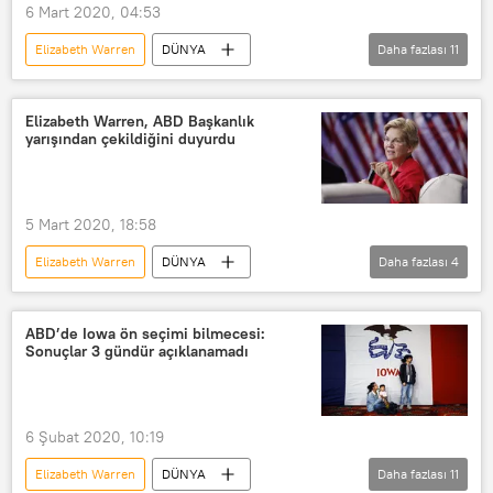
Sağlık
Soruşturma
Vize
6 Mart 2020, 04:53
Cumhuriyetçi Parti
Elizabeth Warren
DÜNYA
Daha fazlası
11
ABD Demokrat Parti
Senato
Haberler
ABD
ABD Senatosu
ABD
Donald Trump
Bernie Sanders
Elizabeth Warren, ABD Başkanlık
yarışından çekildiğini duyurdu
Afganistan
Pensilvanya
Seçim
Suriye
Petrol
Taliban
Komünist
5 Mart 2020, 18:58
ABD başkanlık seçimleri
Elizabeth Warren
DÜNYA
Daha fazlası
4
Haberler
ABD
Bernie Sanders
Joe Biden
ABD’de Iowa ön seçimi bilmecesi:
Sonuçlar 3 gündür açıklanamadı
Seçimler
6 Şubat 2020, 10:19
Elizabeth Warren
DÜNYA
Daha fazlası
11