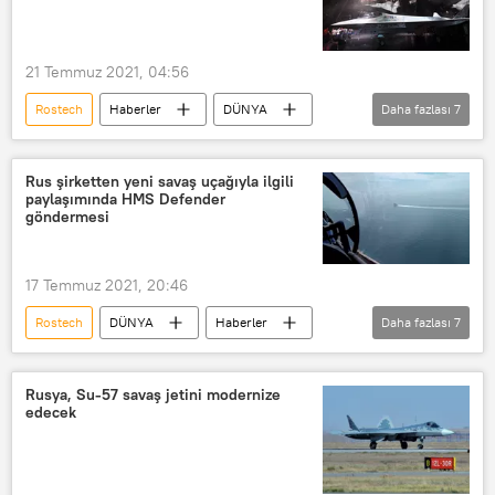
21 Temmuz 2021, 04:56
Rostech
Haberler
DÜNYA
Daha fazlası
7
SAVUNMA
Checkmate
Rusya
beşinci nesil
Rus şirketten yeni savaş uçağıyla ilgili
paylaşımında HMS Defender
Savaş uçağı
Fiyat
göndermesi
Sergey Çemezov
17 Temmuz 2021, 20:46
Rostech
DÜNYA
Haberler
Daha fazlası
7
SAVUNMA
MAKS-2021
Savaş uçağı
Karadeniz
Rusya, Su-57 savaş jetini modernize
edecek
İngiltere
HMS Defender
Rusya