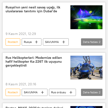
SU-75
Rusya'nın yeni nesil savaş uçağı, ilk
uluslararası tanıtımı için Dubai’de
9 Kasım 2021, 12:29
Rostech
Rusya
SAVUNMA
Daha fazlası
2
Dubai
Uçak
Rus Helikopterleri: Modernize edilen
hafif helikopter Ka-226T ilk uçuşunu
gerçekleştirdi
8 Kasım 2021, 20:16
Rostech
SAVUNMA
Rus ordusu
Daha fazlası
2
Helikopter
Vertoletı Rossii