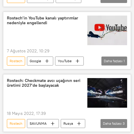
Rostec
Sergey Çemezov
Rostech’in YouTube kanalı yaptırımlar
nedeniyle engellendi
7 Ağustos 2022, 10:29
Rostech
Google
YouTube
Daha fazlası
1
UKRAYNA KRİZİ
Rostech: Checkmate avcı uçağının seri
üretimi 2027’de başlayacak
18 Mayıs 2022, 17:39
Rostech
SAVUNMA
Rusya
Daha fazlası
3
Checkmate
Savaş uçağı