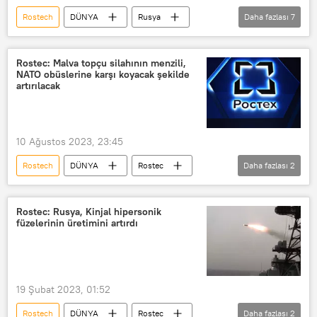
Rostech
DÜNYA
Rusya
Daha fazlası
7
Rostec
Su-35
Su-57
Su-57 avcı uçağı
Su-57 (Sukhoi T-50)
Rostec: Malva topçu silahının menzili,
NATO obüslerine karşı koyacak şekilde
F-16
değerlendirme
artırılacak
10 Ağustos 2023, 23:45
Rostech
DÜNYA
Rostec
Daha fazlası
2
Rostec
NATO
Rostec: Rusya, Kinjal hipersonik
füzelerinin üretimini artırdı
19 Şubat 2023, 01:52
Rostech
DÜNYA
Rostec
Daha fazlası
2