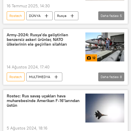
16 Temmuz 2025, 14:30
Rostech
DÜNYA
Rusya
Daha fazlası
5
Rostec
İskender füzesi
İskender-M
balistik füze
Army-2024: Rusya’da geliştirilen
benzersiz askeri ürünler, NATO
bilgilendirme
ülkelerinin ele geçirilen silahları
12
14 Ağustos 2024, 17:40
Rostech
MULTİMEDYA
Daha fazlası
8
Uluslarası Askeri Teknik Forumu Army-2017
FOTOĞRAF
Rusya
Rostec: Rus savaş uçakları hava
muharebesinde Amerikan F-16’larından
Rusya Silahlı Kuvvetleri
üstün
savunma sanayi
Kalaşnikov
Abrams tankı
Yak-130
5 Ağustos 2024, 18:16