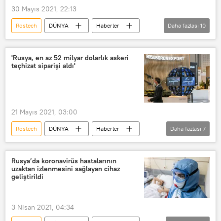
30 Mayıs 2021, 22:13
Rostech
DÜNYA
Haberler
Daha fazlası
10
SAVUNMA
Sergey Çemezov
Denis Manturov
'Rusya, en az 52 milyar dolarlık askeri
teçhizat siparişi aldı'
Rusya Sanayi ve Ticaret Bakanı Denis Manturov
Rusya
Su-57
modernizasyon
21 Mayıs 2021, 03:00
Komsomolsk-na-Amure
Rostech
DÜNYA
Haberler
Daha fazlası
7
Birleşik Motor Şirketi
Suhoy
SAVUNMA
Sergey Çemezov
Rosoboroneksport
Aleksandr Miheyev
Rusya’da koronavirüs hastalarının
uzaktan izlenmesini sağlayan cihaz
Askeri teçhizat
sipariş
Rusya
geliştirildi
3 Nisan 2021, 04:34