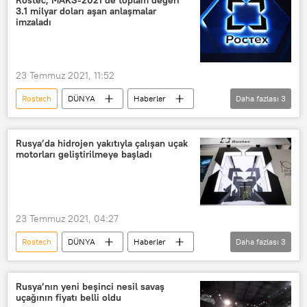
Rostec, MAKS-2021’de toplam değeri
3.1 milyar doları aşan anlaşmalar
imzaladı
23 Temmuz 2021, 11:52
Rostech
DÜNYA
Haberler
Daha fazlası
3
Rostec
MAKS-2021
Rusya
Rusya’da hidrojen yakıtıyla çalışan uçak
motorları geliştirilmeye başladı
23 Temmuz 2021, 04:27
Rostech
DÜNYA
Haberler
Daha fazlası
3
Rusya
hidrojen
Uçak motoru
Rusya’nın yeni beşinci nesil savaş
uçağının fiyatı belli oldu