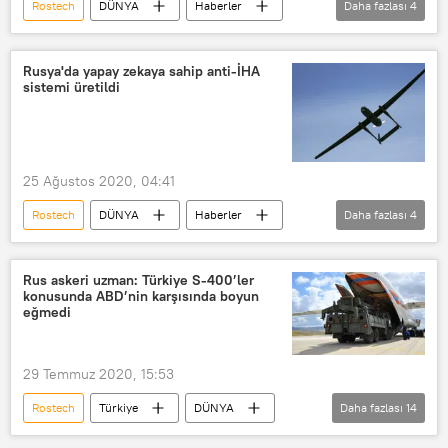
Rostech
DÜNYA
Haberler
Daha fazlası
4
KORONAVİRÜS
Rusya
Koronavirüs
Tıbbi cihaz
Rusya'da yapay zekaya sahip anti-İHA
sistemi üretildi
25 Ağustos 2020, 04:41
Rostech
DÜNYA
Haberler
Daha fazlası
4
SAVUNMA
Army-2020
insansız hava aracı
Rusya
Rus askeri uzman: Türkiye S-400’ler
konusunda ABD’nin karşısında boyun
eğmedi
29 Temmuz 2020, 15:53
Rostech
Türkiye
DÜNYA
Daha fazlası
14
Haberler
POLİTİKA
Analiz