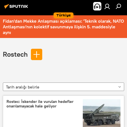
Türkiye
Fidan'dan Mekke Anlaşması açıklaması: 'Teknik olarak, NATO
Antlaşması'nın kolektif savunmaya ilişkin 5. maddesiyle
aynı
Rostech
Tarih aralığı belirle
Rostec: İskender ile vurulan hedefler
onarılamayacak hale geliyor