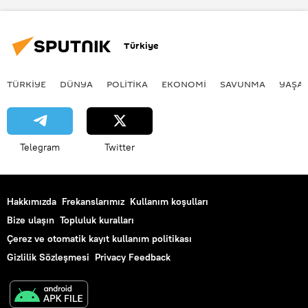
ABD
Rusya
Çin
Fransa
Hindistan
İsrail
Türkiye
Güney Kore
İhracat
İthalat
Suudi Arabistan
Almanya
TÜRKIYE
DÜNYA
POLİTİKA
EKONOMİ
SAVUNMA
YAŞA
Rapor
Ortadoğu
Telegram
Twitter
Hakkımızda
Frekanslarımız
Kullanım koşulları
Bize ulaşın
Topluluk kuralları
Çerez ve otomatik kayıt kullanım politikası
Gizlilik Sözleşmesi
Privacy Feedback