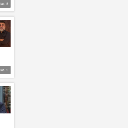
lası
5
lası
2