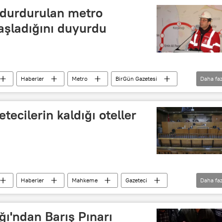
 durdurulan metro
aşladığını duyurdu
Haberler
Metro
BirGün Gazetesi
Daha faz
İstanbul Büyükşehir Belediyesi
tecilerin kaldığı oteller
Haberler
Mahkeme
Gazeteci
Daha faz
a
ğı'ndan Barış Pınarı