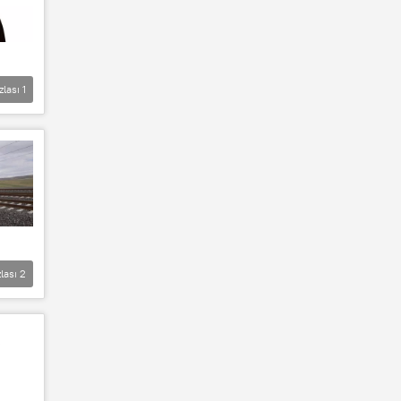
zlası
1
lası
2
,