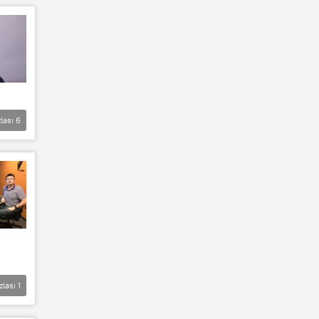
lası
6
zlası
1