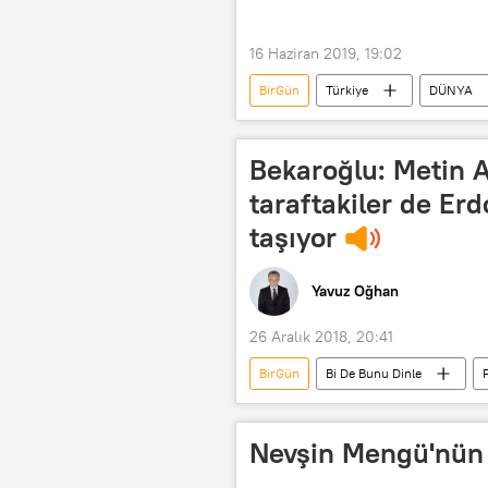
16 Haziran 2019, 19:02
BirGün
Türkiye
DÜNYA
FETÖ
Bekaroğlu: Metin 
taraftakiler de Er
taşıyor
Yavuz Oğhan
26 Aralık 2018, 20:41
BirGün
Bi De Bunu Dinle
Mehmet Bekaroğlu
Metin Akp
Nevşin Mengü'nün y