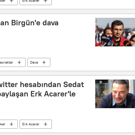
eker
Erk Acarer
dan Birgün'e dava
ayraktar
Dava
witter hesabından Sedat
paylaşan Erk Acarer'le
eker
Erk Acarer