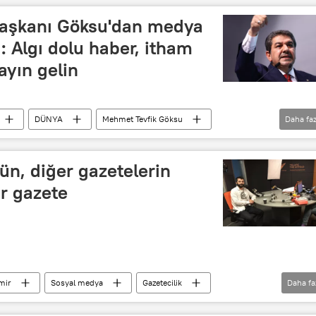
Başkanı Göksu'dan medya
: Algı dolu haber, itham
layın gelin
DÜNYA
Mehmet Tevfik Göksu
Daha faz
t
Sözcü
TELE 1
oda tv
n, diğer gazetelerin
ir gazete
mir
Sosyal medya
Gazetecilik
Daha fa