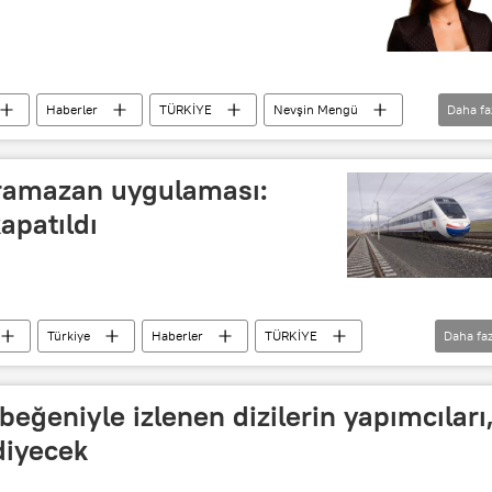
Haberler
TÜRKİYE
Nevşin Mengü
Daha fa
ramazan uygulaması:
apatıldı
Türkiye
Haberler
TÜRKİYE
Daha faz
eğeniyle izlenen dizilerin yapımcıları
diyecek