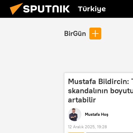
Türkiye
BirGün
Mustafa Bildircin:
skandalının boyutu
artabilir
Mustafa Hoş
12 Aralık 2025, 19:28