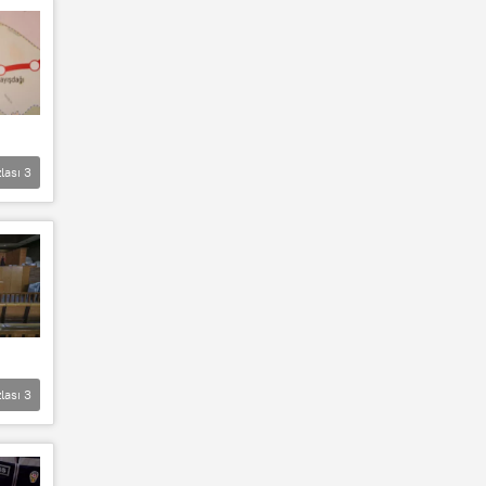
lası
3
lası
3