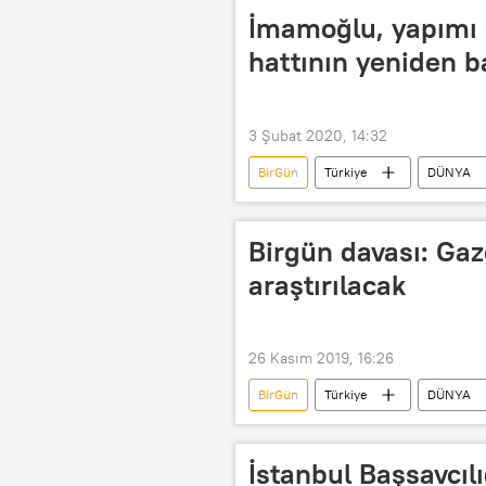
İmamoğlu, yapımı
hattının yeniden b
3 Şubat 2020, 14:32
BirGün
Türkiye
DÜNYA
Ekrem İmamoğlu
İstanbul
Birgün davası: Gaze
araştırılacak
26 Kasım 2019, 16:26
BirGün
Türkiye
DÜNYA
Dava
Otel
Araştırm
İstanbul Başsavcılı