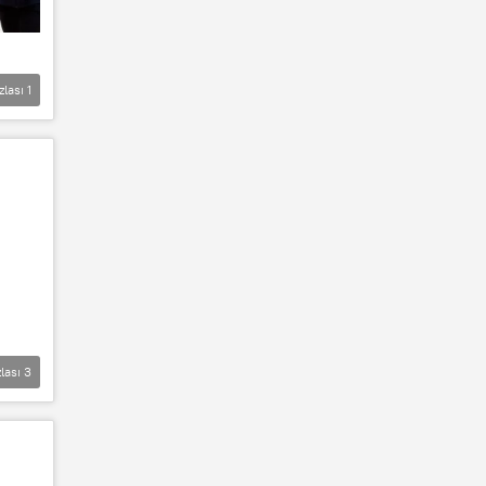
zlası
1
lası
3