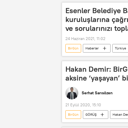
Esenler Belediye 
kuruluşlarına çağrı
ve sorularınızı top
24 Haziran 2021, 11:02
BirGün
Haberler
Türkiye
Esenler Belediyesi
Cumhuriye
Oda Tv
Hakan Demir: BirGü
aksine ‘yaşayan’ b
Serhat Sarısözen
21 Eylül 2020, 15:10
BirGün
GÖRÜŞ
Hakan De
İstanbul Sözleşmesi