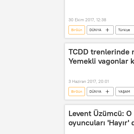
30 Ekim 2017, 12:38
BirGün
DÜNYA
Türkiye
CNN Türk
TCDD trenlerinde 
Yemekli vagonlar k
3 Haziran 2017, 20:01
BirGün
DÜNYA
YAŞAM
TCDD
yemekli vagon
Levent Üzümcü: O b
oyuncuları 'Hayır' 