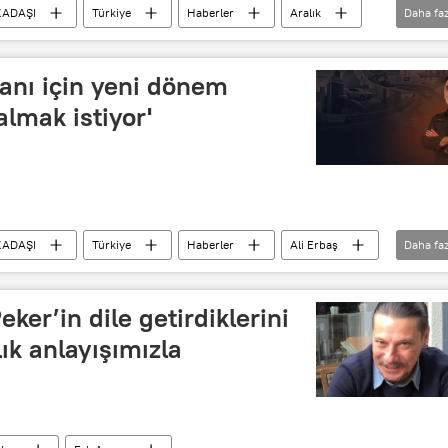
KADAŞI
Türkiye
Haberler
Aralık
Daha faz
 Sputnik
RADYO
Radyo
kanı için yeni dönem
almak istiyor'
KADAŞI
Türkiye
Haberler
Ali Erbaş
Daha faz
eker’in dile getirdiklerini
ık anlayışımızla