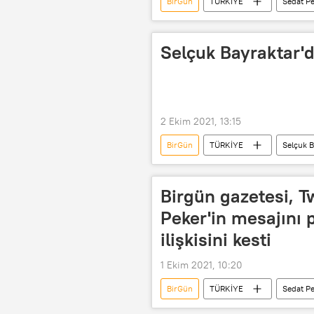
BirGün
TÜRKİYE
Sedat P
Selçuk Bayraktar'
2 Ekim 2021, 13:15
BirGün
TÜRKİYE
Selçuk B
Birgün gazetesi, T
Peker'in mesajını 
ilişkisini kesti
1 Ekim 2021, 10:20
BirGün
TÜRKİYE
Sedat P