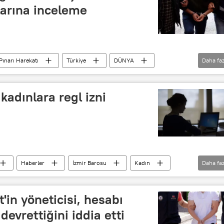
larına inceleme
Pınarı Harekatı
Türkiye
DÜNYA
Daha faz
ı
Gözaltı
BirGün Gazetesi
Diken
kadınlara regl izni
Haberler
İzmir Barosu
Kadın
Daha faz
elen
'in yöneticisi, hesabı
devrettiğini iddia etti