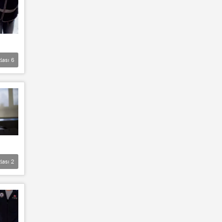
lası
6
lası
2