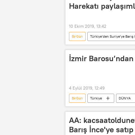
Harekatı paylaşım
10 Ekim 2019, 13:42
BirGün
Türkiye’den Suriye’ye Barış 
Haberler
Barış Pınarı Harekat
Cumhuriyet Başsavcılığı
İzmir Barosu’ndan 
4 Eylül 2019, 12:49
BirGün
Türkiye
DÜNYA
Regl
Perihan Çağrışım Kayad
AA: kacsaatoldunet
Barış İnce'ye satıp 