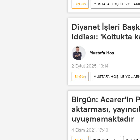
BirGün
MUSTAFA HOŞ İLE YOL AR
TBMM
Meclis
Radyo
Diyanet İşleri Baş
iddiası: 'Koltukta k
Mustafa Hoş
2 Eylül 2025, 19:14
BirGün
MUSTAFA HOŞ İLE YOL AR
Radyo Sputnik
RADYO
Birgün: Acarer'in P
aktarması, yayıncıl
uyuşmamaktadır
4 Ekim 2021, 17:40