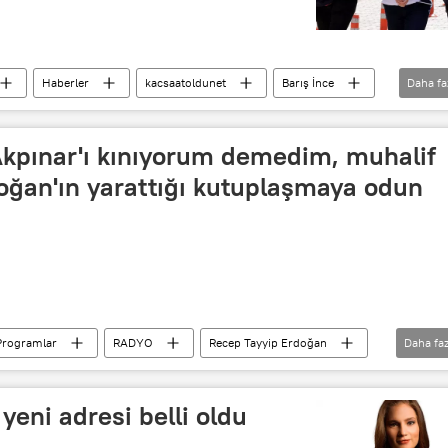
Haberler
kacsaatoldunet
Barış İnce
Daha fa
Akpınar'ı kınıyorum demedim, muhalif
doğan'ın yarattığı kutuplaşmaya odun
Programlar
RADYO
Recep Tayyip Erdoğan
Daha faz
ınar
Cumhuriyet
eni adresi belli oldu