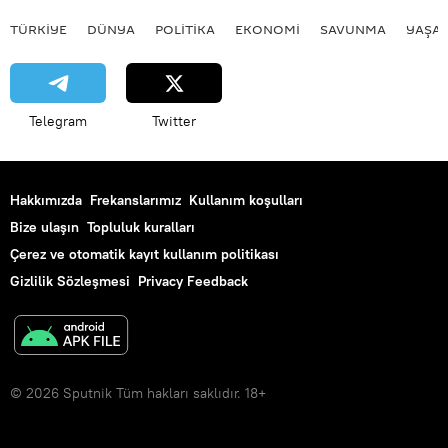
TÜRKIYE
DÜNYA
POLİTİKA
EKONOMİ
SAVUNMA
YAŞA
Telegram
Twitter
Hakkımızda
Frekanslarımız
Kullanım koşulları
Bize ulaşın
Topluluk kuralları
Çerez ve otomatik kayıt kullanım politikası
Gizlilik Sözleşmesi
Privacy Feedback
© 2026 Sputnik Tüm hakları saklıdır. 18+