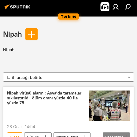
Türkiye
Nipah
Nipah
Tarih aralığı belirle
Nipah virüsü alarmı: Asya’da taramalar
sıkılaştırıldı, ölüm oranı yüzde 40 ila
yüzde 75
28 Ocak, 14:54
Nipah
DÜNYA
Nipah Virüsü
Daha fazlası
5