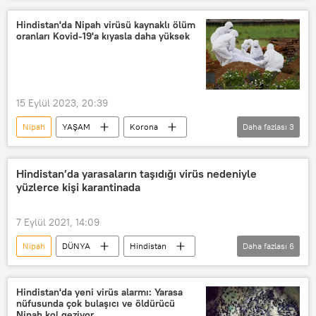
Bangladeş
Asya
Hindistan'da Nipah virüsü kaynaklı ölüm
oranları Kovid-19'a kıyasla daha yüksek
Asya & Pasifik
Güneydoğu Asya
Virüs
Güney Kore
Güney Kore
Nipah Virüsü
15 Eylül 2023, 20:39
Nipah
YAŞAM
Korona
Daha fazlası
3
Koronavirüs
Hindistan
Hindustan Times
Hindistan’da yarasaların taşıdığı virüs nedeniyle
yüzlerce kişi karantinada
7 Eylül 2021, 14:09
Nipah
DÜNYA
Hindistan
Daha fazlası
6
Virüs
Çocuk
Yarasa
Hasta
Karantina
Can kaybı
Hindistan'da yeni virüs alarmı: Yarasa
nüfusunda çok bulaşıcı ve öldürücü
Nipah kol geziyor