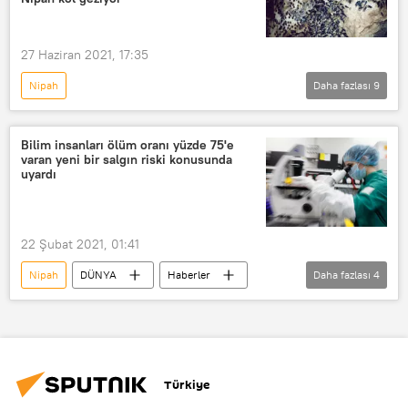
27 Haziran 2021, 17:35
Nipah
Daha fazlası
9
Koronavirüs toplumsal hayatı nasıl değiştirdi?
Asya & Pasifik
DÜNYA
Bilim insanları ölüm oranı yüzde 75'e
varan yeni bir salgın riski konusunda
Haberler
Bilim
YAŞAM
uyardı
Hindistan
Yarasa
Virüs
22 Şubat 2021, 01:41
Nipah
DÜNYA
Haberler
Daha fazlası
4
Virüs
Koronavirüs
Salgın
Kara veba
Türkiye