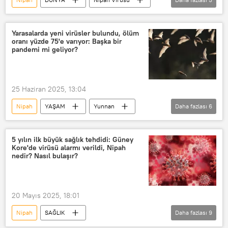
Asya
Asya & Pasifik
Tayland
İngiltere
Haberler
Yarasalarda yeni virüsler bulundu, ölüm
oranı yüzde 75'e varıyor: Başka bir
pandemi mi geliyor?
25 Haziran 2025, 13:04
Nipah
YAŞAM
Yunnan
Daha fazlası
6
Çin
Nipah Virüsü
Hendra virüsü
Henipavirüs
5 yılın ilk büyük sağlık tehdidi: Güney
Kore'de virüsü alarmı verildi, Nipah
Salgın
Salgın hastalık
nedir? Nasıl bulaşır?
pandemi
20 Mayıs 2025, 18:01
Nipah
SAĞLIK
Daha fazlası
9
Dünya Sağlık Örgütü (WHO)