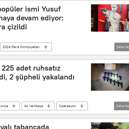
popüler ismi Yusuf
lmaya devam ediyor:
 çizildi
2024 Paris Olimpiyatları
Daha fa
tegorisi
Poz
Duvar
Grafiti
YAŞAM
 225 adet ruhsatız
di, 2 şüpheli yakalandı
Konya
Ali Yerlikaya
Operasyon
Daha faz
ruhsatsız silahlar
avalı tabancada