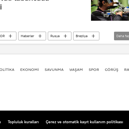
i
POR
Haberler
Rusya
Brezilya
Daha faz
ennikov
Niccolo Campriani
Serhiy Luliş
bronz
OLİTİKA
EKONOMİ
SAVUNMA
YAŞAM
SPOR
GÖRÜŞ
R
n
Topluluk kuralları
Çerez ve otomatik kayıt kullanım politikası