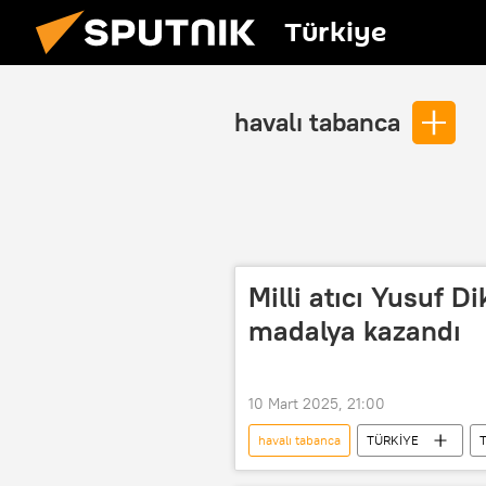
Türkiye
havalı tabanca
Milli atıcı Yusuf D
madalya kazandı
10 Mart 2025, 21:00
havalı tabanca
TÜRKİYE
T
altın madalya
atıcılık