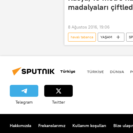
madalyaları çiftled
8 Ağustos 2016, 19:06
havalı tabanca
YAŞAM
S
Rio de Janeiro
Vladimir Masl
2016 Yaz Olimpiyat Oyunları
Türkiye
TÜRKIYE
DÜNYA
P
Telegram
Twitter
Hakkımızda
Frekanslarımız
Kullanım koşulları
Bize ulaşı