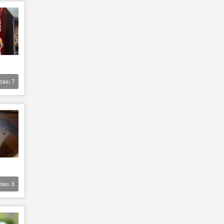
zlası
7
lası
3