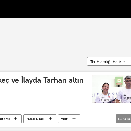
Tarih aralığı belirle
ikeç ve İlayda Tarhan altın
ürkiye
Yusuf Dikeç
Altın
Daha faz
Madalya
Silah
Tabanca