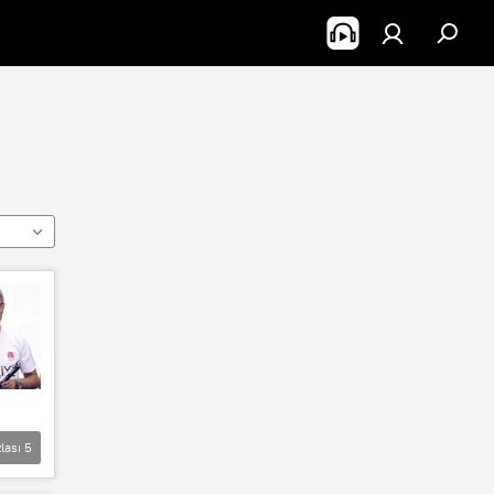
lası
5