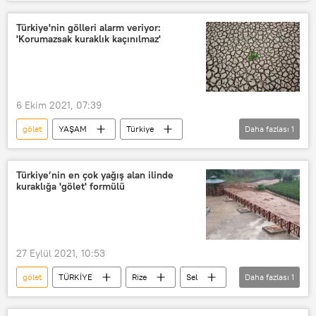
Boğulma
Türkiye'nin gölleri alarm veriyor:
'Korumazsak kuraklık kaçınılmaz'
6 Ekim 2021, 07:39
gölet
YAŞAM
Türkiye
Daha fazlası
1
Kuraklık
Türkiye’nin en çok yağış alan ilinde
kuraklığa 'gölet' formülü
27 Eylül 2021, 10:53
gölet
TÜRKİYE
Rize
Sel
Daha fazlası
1
Heyelan