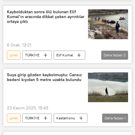
Tekne
Tekne kazası
tekne turu
kürekli tekne
Kaybolduktan sonra ölü bulunan Elif
Kumal’ın aracında dikkat çeken ayrıntılar
balıkçı teknesi
Kayseri
ortaya çıktı
Kayseri Valiliği
Kayseri Büyükşehir Belediyesi
6 Ocak, 13:21
Kayseri Şehir Hastanesi
gölet
TÜRKİYE
Elif Kumal
Daha fazlası
2
Kayseri İl Emniyet Müdürlüğü
AFAD
Araç
göl
Afet ve Acil Durum Yönetimi Başkanlığı (AFAD)
Suya girip gözden kaybolmuştu: Cansız
bedeni kıyıdan 5 metre uzakta bulundu
23 Kasım 2025, 19:43
gölet
TÜRKİYE
Kastamonu
Daha fazlası
1
Erkek