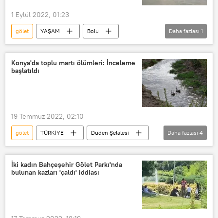
1 Eylül 2022, 01:23
gölet
YAŞAM
Bolu
Daha fazlası
1
manda
sıcak hava
Konya'da toplu martı ölümleri: İnceleme
başlatıldı
19 Temmuz 2022, 02:10
gölet
TÜRKİYE
Düden Şelalesi
Daha fazlası
4
göl
Martı
Ölüm
inceleme
İki kadın Bahçeşehir Gölet Parkı'nda
bulunan kazları 'çaldı' iddiası