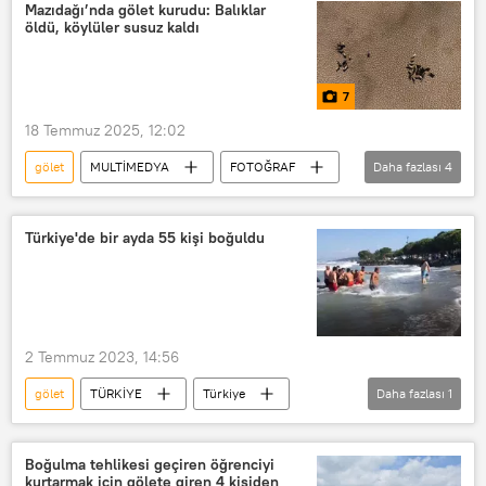
Mazıdağı’nda gölet kurudu: Balıklar
öldü, köylüler susuz kaldı
7
18 Temmuz 2025, 12:02
gölet
MULTİMEDYA
FOTOĞRAF
Daha fazlası
4
fotoğraf
Mardin
Mazıdağı
Kuraklık
Türkiye'de bir ayda 55 kişi boğuldu
2 Temmuz 2023, 14:56
gölet
TÜRKİYE
Türkiye
Daha fazlası
1
Boğulma
Boğulma tehlikesi geçiren öğrenciyi
kurtarmak için gölete giren 4 kişiden