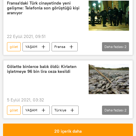
Fransa'daki Türk cinayetinde yeni
gelişme: Telefonla son görüştüğü kişi
aranıyor
22 Eylül 2021, 09:51
gölet
YAŞAM
Fransa
Daha fazlası
2
Polis
Cinayet
gurbetçi
Gölette binlerce balık öldü: Kirleten
işletmeye 96 bin lira ceza kesildi
5 Eylül 2021, 03:32
gölet
YAŞAM
Türkiye
Daha fazlası
2
Kırklareli
Toplu balık ölümleri
20 içerik daha