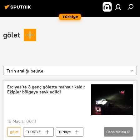
Türkiye
gölet
Tarih aralığı belirle
Erciyes’te 3 genç gölette mahsur kaldı:
Ekipler bölgeye sevk edildi
16 Mayıs, 00:11
gölet
TÜRKİYE
Türkiye
Daha fazlası
12