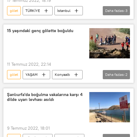
17 Temmuz 2022, 18:19
gölet
TÜRKİYE
İstanbul
Daha fazlası
3
yabancı uyruklu
Kaz
Hırsızlık
15 yaşındaki genç gölette boğuldu
11 Temmuz 2022, 22:14
gölet
YAŞAM
Konyaaltı
Daha fazlası
2
Antalya
Boğulma
Şanlıurfa'da boğulma vakalarına karşı 4
dilde uyarı levhası asıldı
9 Temmuz 2022, 18:01