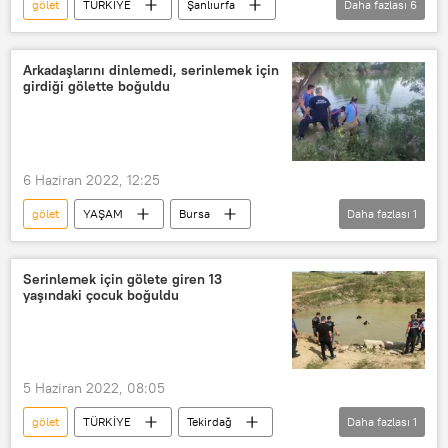
gölet
TÜRKİYE
Şanlıurfa
Daha fazlası
6
göl
nehir
Arapça
Kürtçe
İnglizce
Türkçe
Arkadaşlarını dinlemedi, serinlemek için
girdiği gölette boğuldu
6 Haziran 2022, 12:25
gölet
YAŞAM
Bursa
Daha fazlası
1
Boğulma
Serinlemek için gölete giren 13
yaşındaki çocuk boğuldu
5 Haziran 2022, 08:05
gölet
TÜRKİYE
Tekirdağ
Daha fazlası
1