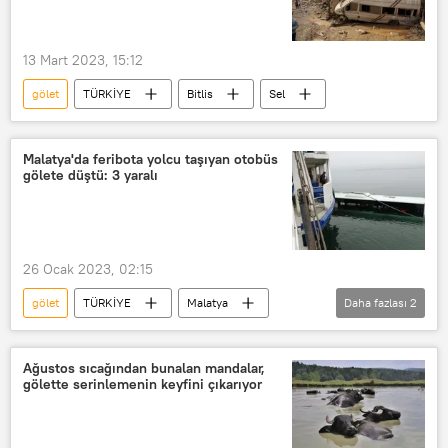
13 Mart 2023, 15:12
gölet
TÜRKİYE
Bitlis
Sel
Malatya'da feribota yolcu taşıyan otobüs
gölete düştü: 3 yaralı
26 Ocak 2023, 02:15
gölet
TÜRKİYE
Malatya
Daha fazlası
2
Otobüs
su
Ağustos sıcağından bunalan mandalar,
gölette serinlemenin keyfini çıkarıyor