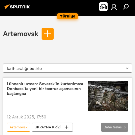
Türkiye
Artemovsk
Tarih aralığı belirle
Lübnanlı uzman: Seversk’in kurtarılması
Donbass’ta yeni bir taarruz aşamasının
başlangıcı
12 Aralık 2025, 17:50
Artemovsk
UKRAYNA KRİZİ
Daha fazlası
6