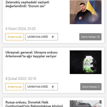
özel harekat
Zelenskiy cephedeki vaziyeti
değerlendirdi: 'Durum zor'
Donetsk Halk Cumhuriyeti
Konstantinovka
Dzerjinsk
Ukrayna ordusu
Gorlovka
6 Nisan 2024, 21:25
Donetsk
Artemovsk
UKRAYNA KRİZİ
Daha fazlası
16
Ukrayna
Ukrayna ordusu
Ukrayna Genelkurmay Başkanlığı
Ukraynalı general: Ukrayna ordusu
Artemovsk’ta ağır kayıplar veriyor
Vladimir Zelenskiy
Aleksandr Sırskiy
Çasov Yar
Avdeyevka
Herson
Fransa
8 Şubat 2023, 02:16
Emmanuel Macron
Belarus
Artemovsk
UKRAYNA KRİZİ
Daha fazlası
2
NATO
Almanya
Rusya
Ukrayna
Viktor Yagun
Dmitriy Peskov
Kremlin
Rusya ordusu, Donetsk Halk
Cumhuriyeti'nin Bahmutskoye köyünü