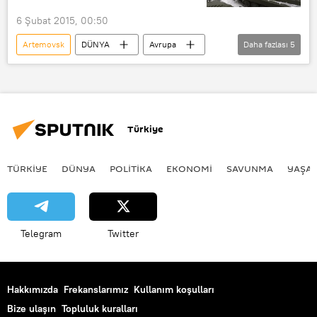
Ukrayna krizi
6 Şubat 2015, 00:50
Artemovsk
DÜNYA
Avrupa
Daha fazlası
5
Haberler
Ukrayna
Gorlovka
Şubat 2015: Ukrayna’daki durum
Ukrayna krizi
Türkiye
TÜRKIYE
DÜNYA
POLİTİKA
EKONOMİ
SAVUNMA
YAŞA
Telegram
Twitter
Hakkımızda
Frekanslarımız
Kullanım koşulları
Bize ulaşın
Topluluk kuralları