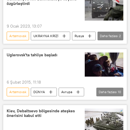
özgürleştirdi
9 Ocak 2023, 13:07
Artemovsk
UKRAYNA KRİZİ
Rusya
Daha fazlası
2
Ukrayna
Donetsk Halk Cumhuriyeti (DHC) Halk Milisi
Uglerovsk'ta tahliye başladı
6 Şubat 2015, 11:18
Artemovsk
DÜNYA
Avrupa
Daha fazlası
10
Haberler
Ukrayna
Debaltsevo
Donbass
Kiev, Debaltsevo bölgesinde ateşkes
önerisini kabul etti
Donetsk
Lugansk
Gorlovka
Eduard Basurin
İgor Plotnitskiy