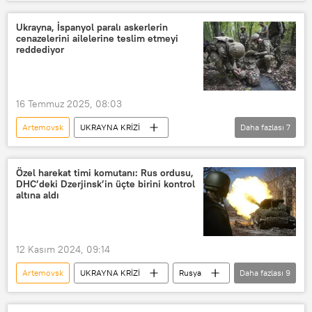
Donetsk
Donbass
Kramatorsk
Rus ordusu
Ukrayna, İspanyol paralı askerlerin
cenazelerini ailelerine teslim etmeyi
Ukrayna
Ukrayna ordusu
reddediyor
16 Temmuz 2025, 08:03
Artemovsk
UKRAYNA KRİZİ
Daha fazlası
7
İspanya
Ukrayna
Rusya
özel askeri harekat
Paralı asker
Özel harekat timi komutanı: Rus ordusu,
DHC’deki Dzerjinsk’in üçte birini kontrol
Militan
Cenaze
Avrupa
altına aldı
12 Kasım 2024, 09:14
Artemovsk
UKRAYNA KRİZİ
Rusya
Daha fazlası
9
Ukrayna
Rus ordusu