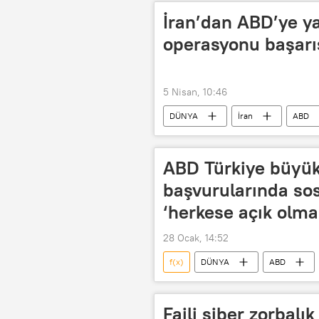
İran’dan ABD’ye ya
operasyonu başarıs
5 Nisan, 10:46
DÜNYA
İran
ABD
Black Hawk
ABD Türkiye büyüke
başvurularında so
‘herkese açık olmal
28 Ocak, 14:52
f(x)
DÜNYA
ABD
Gizlilik
Haberler
AB
Faili siber zorbalı