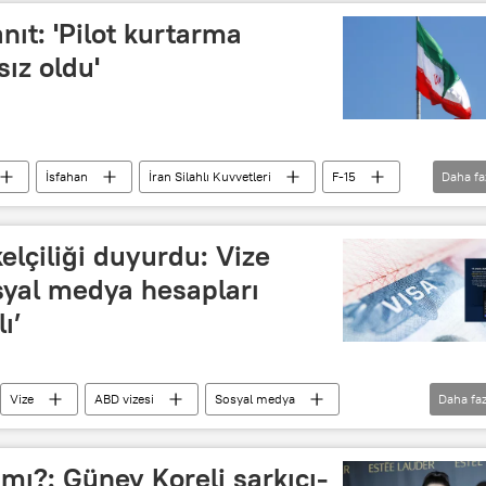
nıt: 'Pilot kurtarma
ız oldu'
İsfahan
İran Silahlı Kuvvetleri
F-15
Daha fa
lçiliği duyurdu: Vize
syal medya hesapları
ı’
Vize
ABD vizesi
Sosyal medya
Daha faz
D
Amerika
uygulama
X
k mı?: Güney Koreli şarkıcı-