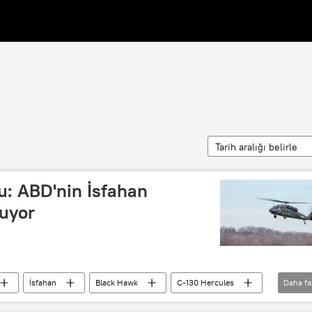
Tarih aralığı belirle
u: ABD'nin İsfahan
luyor
İsfahan
Black Hawk
C-130 Hercules
Daha fa