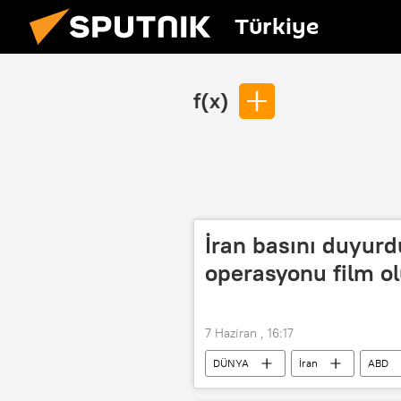
Türkiye
f(x)
İran basını duyurd
operasyonu film o
7 Haziran , 16:17
DÜNYA
İran
ABD
Film