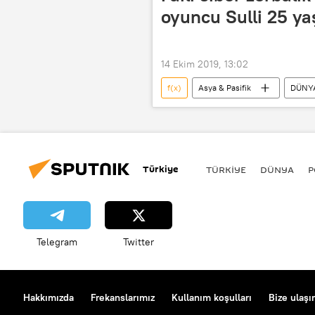
oyuncu Sulli 25 ya
14 Ekim 2019, 13:02
f(x)
Asya & Pasifik
DÜNY
siber zorbalık
İntihar
Türkiye
TÜRKIYE
DÜNYA
P
Telegram
Twitter
Hakkımızda
Frekanslarımız
Kullanım koşulları
Bize ulaşı