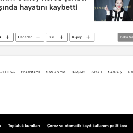
şında hayatını kaybetti
A
Haberler
Sulli
K-pop
Daha faz
OLİTİKA
EKONOMİ
SAVUNMA
YAŞAM
SPOR
GÖRÜŞ
R
n
Topluluk kuralları
Çerez ve otomatik kayıt kullanım politikası