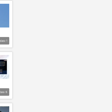
zlası
1
lası
6