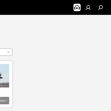
zlası
1