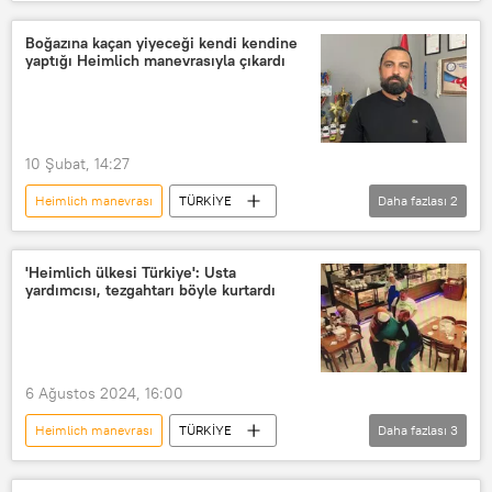
Konya
Türkiye
Haberler
Polis
Boğazına kaçan yiyeceği kendi kendine
yaptığı Heimlich manevrasıyla çıkardı
10 Şubat, 14:27
Heimlich manevrası
TÜRKİYE
Daha fazlası
2
Türkiye
Osmaniye
'Heimlich ülkesi Türkiye': Usta
yardımcısı, tezgahtarı böyle kurtardı
6 Ağustos 2024, 16:00
Heimlich manevrası
TÜRKİYE
Daha fazlası
3
Kocaeli
İzmit
Lokanta