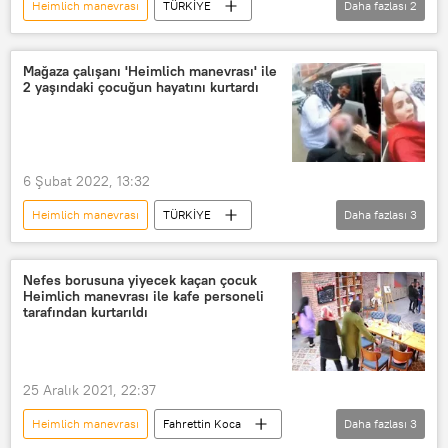
Heimlich manevrası
TÜRKİYE
Daha fazlası
2
İstanbul
ilk yardım
Mağaza çalışanı 'Heimlich manevrası' ile
2 yaşındaki çocuğun hayatını kurtardı
6 Şubat 2022, 13:32
Heimlich manevrası
TÜRKİYE
Daha fazlası
3
Beykoz
kurtarma
Çocuk
Nefes borusuna yiyecek kaçan çocuk
Heimlich manevrası ile kafe personeli
tarafından kurtarıldı
25 Aralık 2021, 22:37
Heimlich manevrası
Fahrettin Koca
Daha fazlası
3