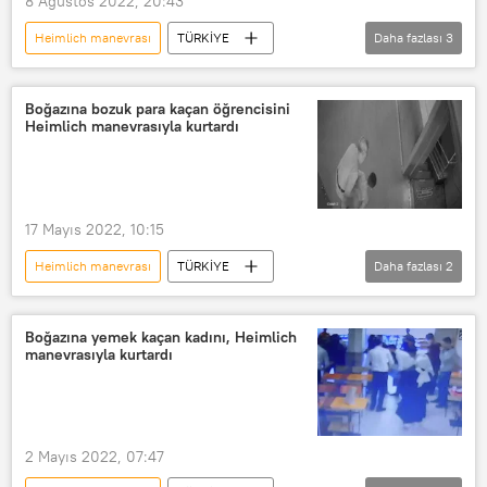
8 Ağustos 2022, 20:43
Heimlich manevrası
TÜRKİYE
Daha fazlası
3
Ankara
müşteri
garson
Boğazına bozuk para kaçan öğrencisini
Heimlich manevrasıyla kurtardı
17 Mayıs 2022, 10:15
Heimlich manevrası
TÜRKİYE
Daha fazlası
2
Türkiye
Bursa
Boğazına yemek kaçan kadını, Heimlich
manevrasıyla kurtardı
2 Mayıs 2022, 07:47