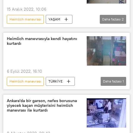
15 Aralık 2022, 10:06
Heimlich manevrası
YAŞAM
Daha fazlası
2
Türkiye
Gaziantep
Öğrenci
Heimlich manevrasıyla kendi hayatını
kurtardı
6 Eylül 2022, 16:10
Heimlich manevrası
TÜRKİYE
Daha fazlası
1
Simit
Konya
Ankara'da bir garson, nefes borusuna
yiyecek kaçan müşterisini heimlich
manevrası ile kurtardı