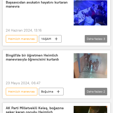
Başsavcıdan avukatın hayatını kurtaran
manevra
24 Haziran 2024, 13:16
Heimlich manevrası
YAŞAM
Daha fazlası
3
Avukat
Başsavcı
Bursa
baro
Bingöl'de bir öğretmen Heimlich
manevrasıyla öğrencisini kurtardı
23 Mayıs 2024, 06:47
Heimlich manevrası
Boğulma
Daha fazlası
2
Sağlık
Bingöl
TÜRKİYE
AK Parti Milletvekili Keleş, boğazına
şeker kaçan çocuğu Heimlich