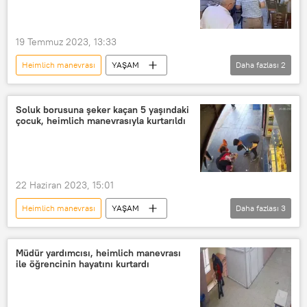
19 Temmuz 2023, 13:33
Heimlich manevrası
YAŞAM
Daha fazlası
2
Elazığ
Lokanta
VİDEO
Soluk borusuna şeker kaçan 5 yaşındaki
çocuk, heimlich manevrasıyla kurtarıldı
22 Haziran 2023, 15:01
Heimlich manevrası
YAŞAM
Daha fazlası
3
Türkiye
Diyarbakır
Çocuk
Şeker
Müdür yardımcısı, heimlich manevrası
ile öğrencinin hayatını kurtardı