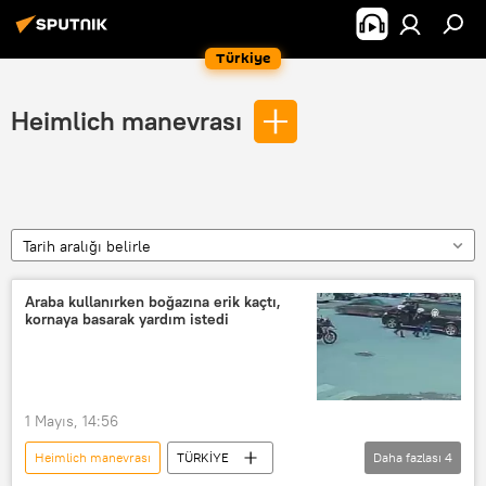
Türkiye
Heimlich manevrası
Tarih aralığı belirle
Araba kullanırken boğazına erik kaçtı,
kornaya basarak yardım istedi
1 Mayıs, 14:56
Heimlich manevrası
TÜRKİYE
Daha fazlası
4