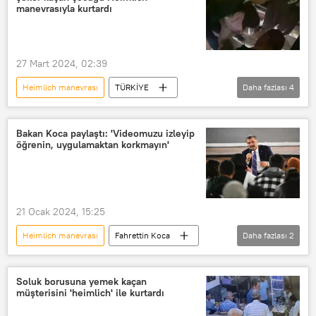
manevrasıyla kurtardı
27 Mart 2024, 02:39
Heimlich manevrası
TÜRKİYE
Daha fazlası
4
AK Parti
Elazığ
Milletvekili
Şeker
Bakan Koca paylaştı: 'Videomuzu izleyip
öğrenin, uygulamaktan korkmayın'
21 Ocak 2024, 15:25
Heimlich manevrası
Fahrettin Koca
Daha fazlası
2
TÜRKİYE
Sosyal medya
Soluk borusuna yemek kaçan
müşterisini 'heimlich' ile kurtardı