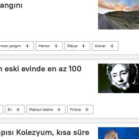
angını
rman yangını
Mersin
İtfaiye
Gülnar
n eski evinde en az 100
Ev
Mahsur kalma
Fırtına
pısı Kolezyum, kısa süre