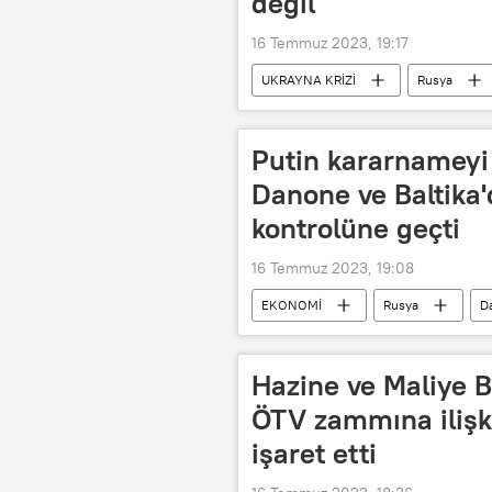
değil
16 Temmuz 2023, 19:17
UKRAYNA KRİZİ
Rusya
Putin kararnameyi 
Danone ve Baltika'
kontrolüne geçti
16 Temmuz 2023, 19:08
EKONOMİ
Rusya
D
Vladimir Putin
Kararname
Hazine ve Maliye B
ÖTV zammına ilişk
işaret etti