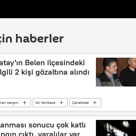
çin haberler
atay'ın Belen ilçesindeki
ili 2 kişi gözaltına alındı
an yangını
Ali Yerlikaya
Çanakkale
anması sonucu çok katlı
gın çıktı, yaralılar var