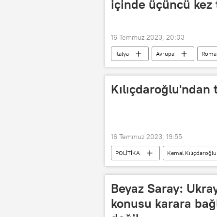
içinde üçüncü kez 
16 Temmuz 2023, 20:03
İtalya
Avrupa
Roma
YAŞAM
Kılıçdaroğlu'ndan t
16 Temmuz 2023, 19:55
POLİTİKA
Kemal Kılıçdaroğlu
Taksici
Ziyaret
Akar
Beyaz Saray: Ukra
konusu karara bağl