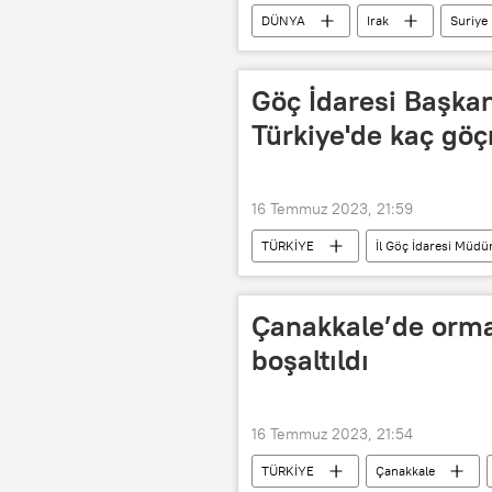
DÜNYA
Irak
Suriye
Ziyaret
Esad
Beşar
Göç İdaresi Başkanl
Türkiye'de kaç gö
16 Temmuz 2023, 21:59
TÜRKİYE
İl Göç İdaresi Müdü
Kaçak göçmen
Göçmen krizi
Çanakkale’de orma
boşaltıldı
16 Temmuz 2023, 21:54
TÜRKİYE
Çanakkale