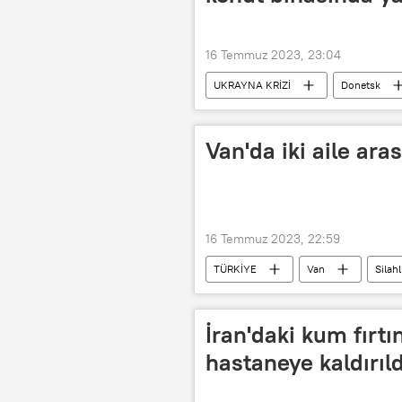
16 Temmuz 2023, 23:04
UKRAYNA KRİZİ
Donetsk
Van'da iki aile aras
16 Temmuz 2023, 22:59
TÜRKİYE
Van
Silah
İran'daki kum fırtı
hastaneye kaldırıld