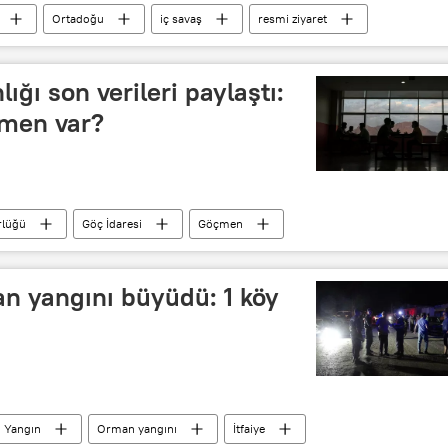
Ortadoğu
iç savaş
resmi ziyaret
 Esad
Muhammed Şiya es-Sudani
ığı son verileri paylaştı:
çmen var?
rlüğü
Göç İdaresi
Göçmen
sayı
istatistik
İçişleri Bakanlığı
n yangını büyüdü: 1 köy
Yangın
Orman yangını
İtfaiye