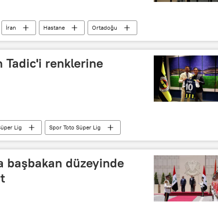
İran
Hastane
Ortadoğu
Tadic'i renklerine
üper Lig
Spor Toto Süper Lig
nra başbakan düzeyinde
t