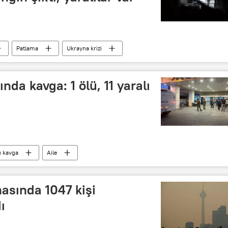
Patlama
Ukrayna krizi
ında kavga: 1 ölü, 11 yaralı
lı kavga
Aile
nasında 1047 kişi
ı