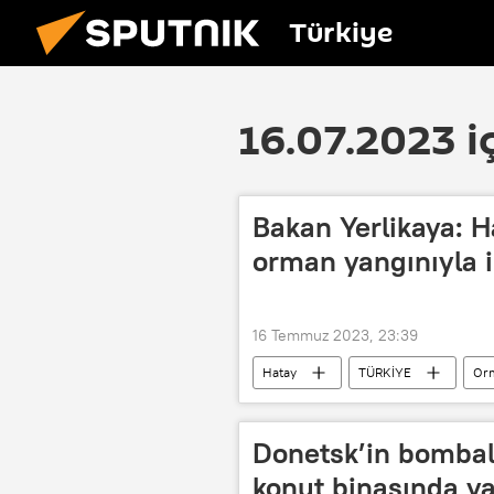
Türkiye
16.07.2023 i
Bakan Yerlikaya: H
orman yangınıyla ilg
16 Temmuz 2023, 23:39
Hatay
TÜRKİYE
Orm
Mersin
İbrahim Yumaklı
Donetsk’in bombal
konut binasında yan