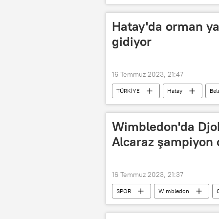
Hatay'da orman ya
gidiyor
16 Temmuz 2023, 21:47
TÜRKİYE
Hatay
Bel
Ali Yerlikaya
İbrahim Yumaklı
Wimbledon'da Djok
Alcaraz şampiyon 
16 Temmuz 2023, 21:37
SPOR
Wimbledon
Şampiyon