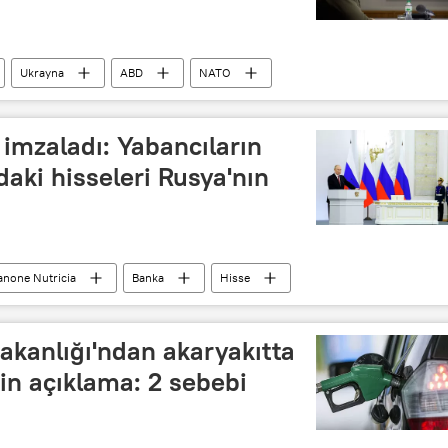
Ukrayna
ABD
NATO
imzaladı: Yabancıların
daki hisseleri Rusya'nın
anone Nutricia
Banka
Hisse
Borsa
akanlığı'ndan akaryakıtta
in açıklama: 2 sebebi