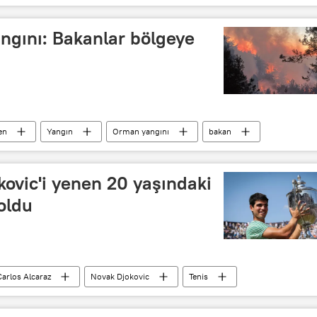
ngını: Bakanlar bölgeye
en
Yangın
Orman yangını
bakan
ovic'i yenen 20 yaşındaki
oldu
Carlos Alcaraz
Novak Djokovic
Tenis