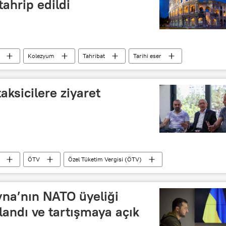
tahrip edildi
Kolezyum
Tahribat
Tarihi eser
aksicilere ziyaret
ÖTV
Özel Tüketim Vergisi (ÖTV)
yakıt
yna’nın NATO üyeliği
andı ve tartışmaya açık