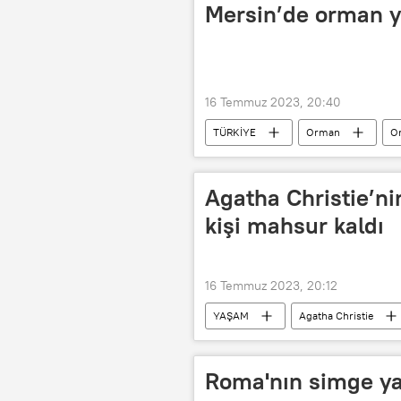
Mersin’de orman y
16 Temmuz 2023, 20:40
TÜRKİYE
Orman
O
Köy
Agatha Christie’ni
kişi mahsur kaldı
16 Temmuz 2023, 20:12
YAŞAM
Agatha Christie
İngiltere
Roma'nın simge ya