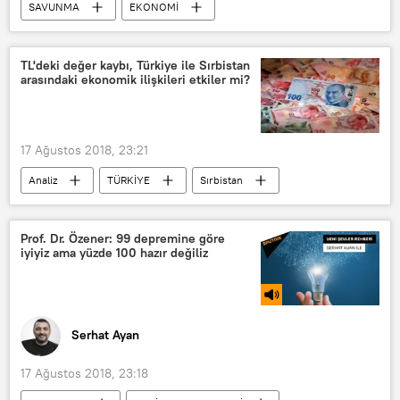
SAVUNMA
EKONOMİ
DÜNYA
Türkiye
POLİTİKA
Haberler
TÜRKİYE
TL'deki değer kaybı, Türkiye ile Sırbistan
arasındaki ekonomik ilişkileri etkiler mi?
Türk Lirası
17 Ağustos 2018, 23:21
Analiz
TÜRKİYE
Sırbistan
ABD
Bojan Stanic
Dolar
Ticaret
Prof. Dr. Özener: 99 depremine göre
iyiyiz ama yüzde 100 hazır değiliz
Serhat Ayan
17 Ağustos 2018, 23:18