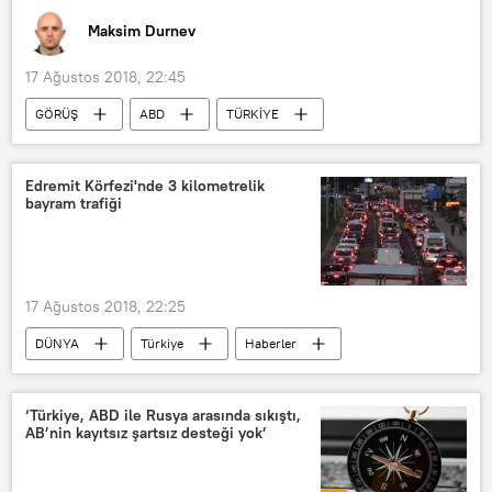
Maksim Durnev
17 Ağustos 2018, 22:45
GÖRÜŞ
ABD
TÜRKİYE
Rusya
Sergey Markov
Edremit Körfezi'nde 3 kilometrelik
bayram trafiği
17 Ağustos 2018, 22:25
DÜNYA
Türkiye
Haberler
TÜRKİYE
Edremit
Balıkesir
Çanakkale
İzmir
Trafik
‘Türkiye, ABD ile Rusya arasında sıkıştı,
AB’nin kayıtsız şartsız desteği yok’