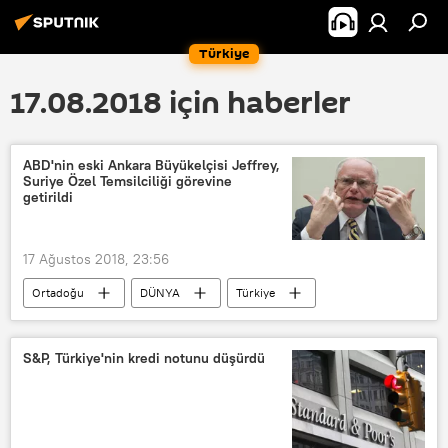
Türkiye
17.08.2018 için haberler
ABD'nin eski Ankara Büyükelçisi Jeffrey,
Suriye Özel Temsilciliği görevine
getirildi
17 Ağustos 2018, 23:56
Ortadoğu
DÜNYA
Türkiye
POLİTİKA
Haberler
ABD
Suriye
TÜRKİYE
S&P, Türkiye'nin kredi notunu düşürdü
Mike Pompeo
James Jeffrey