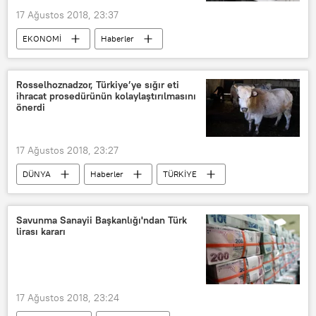
17 Ağustos 2018, 23:37
EKONOMİ
Haberler
TÜRKİYE
ABD
Standard and Poor's (S&P)
Rosselhoznadzor, Türkiye’ye sığır eti
ihracat prosedürünün kolaylaştırılmasını
Kredi derecelendirme kuruluşu
önerdi
17 Ağustos 2018, 23:27
DÜNYA
Haberler
TÜRKİYE
Rusya
Rusya Federal Tarım Ürünleri Denetleme Ajansı (Rosselhoznadzor)
Savunma Sanayii Başkanlığı'ndan Türk
lirası kararı
17 Ağustos 2018, 23:24