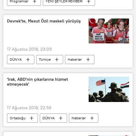
Programlar
YENİ ŞEYLER REHBERİ
RADYO
İstanbul
Haluk Özener
Devrek'te, Mesut Özil maskeli yürüyüş
17 Ağustos 2018, 23:09
DÜNYA
Türkiye
Haberler
TÜRKİYE
Devrek
Mesut Özil
Mustafa Semerci
'Irak, ABD'nin çıkarlarına hizmet
etmeyecek'
17 Ağustos 2018, 22:58
Ortadoğu
DÜNYA
Haberler
ABD
Irak
İran