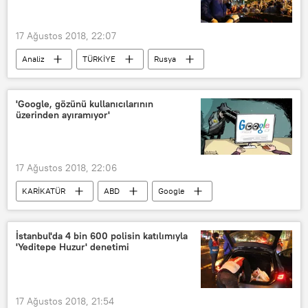
17 Ağustos 2018, 22:07
Analiz
TÜRKİYE
Rusya
ABD
Elektronik
'Google, gözünü kullanıcılarının
üzerinden ayıramıyor'
17 Ağustos 2018, 22:06
KARİKATÜR
ABD
Google
Gizlilik
İstanbul'da 4 bin 600 polisin katılımıyla
'Yeditepe Huzur' denetimi
17 Ağustos 2018, 21:54