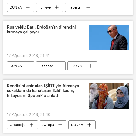
DÜNYA
Türkiye
Haberler
TÜRKİYE
İstanbul
Yeditepe Huzur operasyonu
Rus vekil: Batı, Erdoğan’ın direncini
kırmaya çalışıyor
17 Ağustos 2018, 21:41
DÜNYA
Haberler
TÜRKİYE
ABD
Rusya
Vyaçeslav Nikonov
Kendisini esir alan IŞİD'liyle Almanya
sokaklarında karşılaşan Ezidi kadın,
hikayesini Sputnik’e anlattı
17 Ağustos 2018, 21:40
Ortadoğu
Avrupa
DÜNYA
Haberler
Irak
Almanya