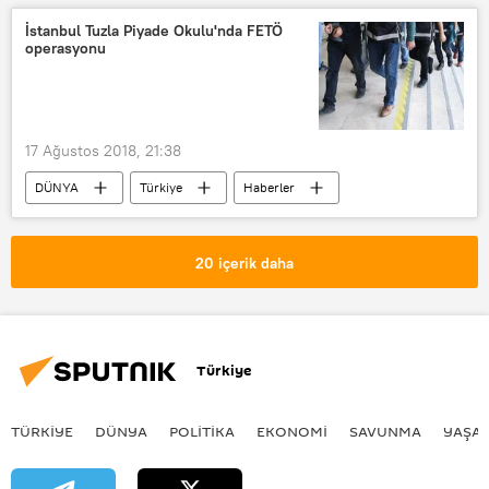
Ashwaq H
IŞİD
İstanbul Tuzla Piyade Okulu'nda FETÖ
operasyonu
17 Ağustos 2018, 21:38
DÜNYA
Türkiye
Haberler
TÜRKİYE
İstanbul
İstanbul Valiliği
20 içerik daha
İstanbul Emniyet Müdürlüğü
FETÖ
Operasyon
Gözaltı
Türkiye
TÜRKIYE
DÜNYA
POLİTİKA
EKONOMİ
SAVUNMA
YAŞA