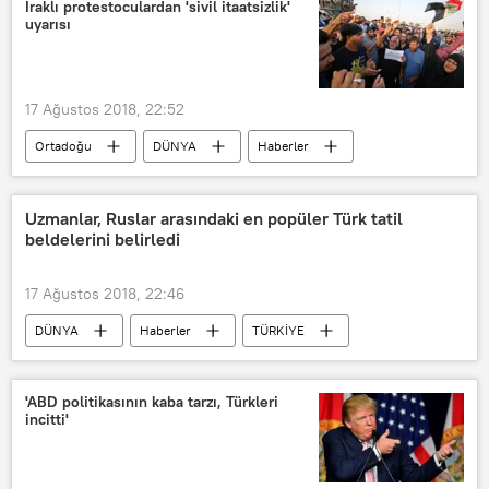
Haydar el-İbadi
Iraklı protestoculardan 'sivil itaatsizlik'
uyarısı
17 Ağustos 2018, 22:52
Ortadoğu
DÜNYA
Haberler
Irak
Basra
Protesto
sivil itaatsizlik
Uzmanlar, Ruslar arasındaki en popüler Türk tatil
beldelerini belirledi
17 Ağustos 2018, 22:46
DÜNYA
Haberler
TÜRKİYE
Rusya
Level.Travel
'ABD politikasının kaba tarzı, Türkleri
incitti'