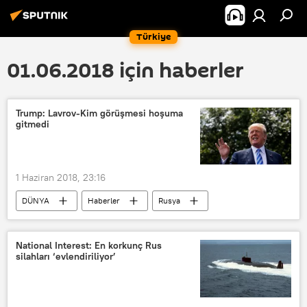
Türkiye
01.06.2018 için haberler
Trump: Lavrov-Kim görüşmesi hoşuma
gitmedi
1 Haziran 2018, 23:16
DÜNYA
Haberler
Rusya
ABD
Kuzey Kore
Sergey Lavrov
Kim Jong-un
National Interest: En korkunç Rus
silahları ‘evlendiriliyor’