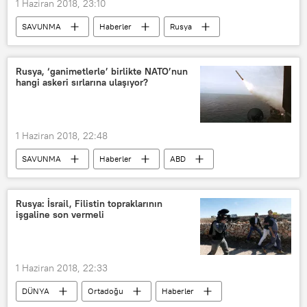
1 Haziran 2018, 23:10
SAVUNMA
Haberler
Rusya
ABD
Husky sınıfı taarruz denizaltıları
Rusya, ‘ganimetlerle’ birlikte NATO’nun
hangi askeri sırlarına ulaşıyor?
1 Haziran 2018, 22:48
SAVUNMA
Haberler
ABD
Rusya
Suriye
Aleksey Leonkov
Tomahawk
Rusya: İsrail, Filistin topraklarının
işgaline son vermeli
1 Haziran 2018, 22:33
DÜNYA
Ortadoğu
Haberler