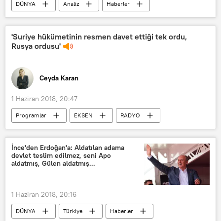
DÜNYA
Analiz
Haberler
Ukrayna
Rusya
Donetsk Halk Cumhuriyeti
'Suriye hükümetinin resmen davet ettiği tek ordu,
Rusya ordusu'
Ukrayna Ordusu
Suç
Irkçılık
Ceyda Karan
1 Haziran 2018, 20:47
Programlar
EKSEN
RADYO
Rusya
ABD
TÜRKİYE
Suriye
İsrail
İran
İnce'den Erdoğan'a: Aldatılan adama
devlet teslim edilmez, seni Apo
İdlib
Menbiç
Beşar Esad
aldatmış, Gülen aldatmış...
Mehmet Yuva
Alexander Lavrentiyev
1 Haziran 2018, 20:16
DÜNYA
Türkiye
Haberler