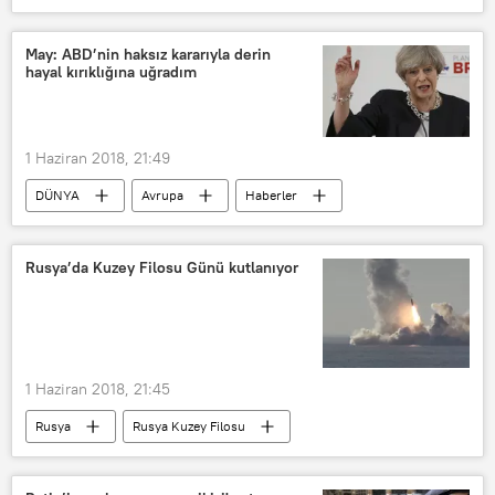
Kuzey Kore
Kim Jong-un
Kim Yong-chol
Mike Pompeo
May: ABD’nin haksız kararıyla derin
hayal kırıklığına uğradım
Mektup
1 Haziran 2018, 21:49
DÜNYA
Avrupa
Haberler
İngiltere
ABD
Theresa May
Gümrük vergisi
Rusya’da Kuzey Filosu Günü kutlanıyor
1 Haziran 2018, 21:45
Rusya
Rusya Kuzey Filosu
VİDEO