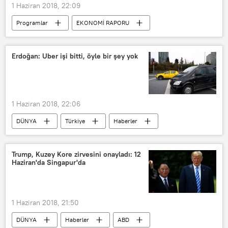
1 Haziran 2018, 22:09
Programlar
EKONOMİ RAPORU
RADYO
Erkan Yağcı
Rus Turizmi
Erdoğan: Uber işi bitti, öyle bir şey yok
1 Haziran 2018, 22:06
DÜNYA
Türkiye
Haberler
TÜRKİYE
Uber
Taksi
Ulaşım
Trump, Kuzey Kore zirvesini onayladı: 12
Haziran'da Singapur'da
1 Haziran 2018, 21:50
DÜNYA
Haberler
ABD