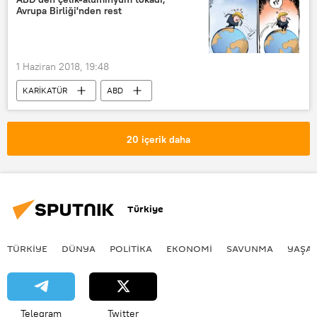
Avrupa Birliği'nden rest
1 Haziran 2018, 19:48
KARİKATÜR
ABD
Avrupa Birliği
Jean-Claude Juncker
20 içerik daha
Türkiye
TÜRKIYE
DÜNYA
POLİTİKA
EKONOMİ
SAVUNMA
YAŞA
Telegram
Twitter