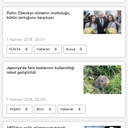
TÜRKİYE
Bursa
Recep Tayyip Erdoğan
Muharrem İnce
Putin: Ebeveyn olmanın mutluluğu,
bütün zorluğunu karşılıyor
CHP
24 Haziran Cumhurbaşkanlığı seçimleri
1 Haziran 2018, 20:07
DÜNYA
Haberler
Rusya
Çocuk
ebeveyn
Japonya'da fare kaslarının kullanıldığı
robot geliştirildi
1 Haziran 2018, 20:00
YAŞAM
Bilim
Haberler
Japonya
Fare
Kas
Robot
ABD'den çelik-alüminyum tokadı,