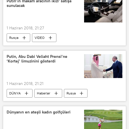
Putin’in makam aracının ikizi' satışa
sunulacak
1 Haziran 2018, 21:27
Rusya
VİDEO
Putin, Abu Dabi Veliaht Prensi’ne
‘Kortej’ limuzinini gösterdi
1 Haziran 2018, 21:21
DÜNYA
Haberler
Rusya
Abu Dabi
Birleşik Arap Emirlikleri (BAE)
Dünyanın en ateşli kadın golfçüleri
Abdullah bin Zayed el Nahyan