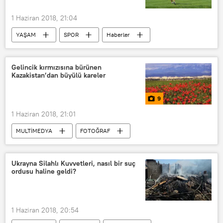
1 Haziran 2018, 21:04
YAŞAM
SPOR
Haberler
Golf
Kadın sporcular
model
DÜNYA
Avrupa
Gelincik kırmızısına bürünen
Kazakistan’dan büyülü kareler
9
1 Haziran 2018, 21:01
MULTİMEDYA
FOTOĞRAF
Kazakistan
Ukrayna Silahlı Kuvvetleri, nasıl bir suç
ordusu haline geldi?
1 Haziran 2018, 20:54