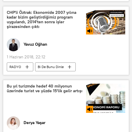
Filistin
İsrail
Rusya
Vasiliy Nebenzya
CHP'li Öztrak: Ekonomide 2007 yılına
kadar bizim geliştirdiğimiz program
Birleşmiş Milletler (BM)
uygulandı, 2014'ten sonra işler
şirazesinden çıktı
Yavuz Oğhan
1 Haziran 2018, 22:12
RADYO
Bi De Bunu Dinle
Programlar
TÜRKİYE
Kemal Derviş
Faik Öztrak
Bu yıl turizmde hedef 40 milyonun
üzerinde turist ve yüzde 15'lik gelir artışı
Dolar
Derya Yaşar