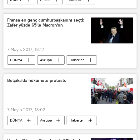
Fransa
Emmanuel Macron
Marine Le Pen
Fransa en genç cumhurbaşkanını seçti:
Zafer yüzde 65'le Macron'un
7 Mayıs 2017, 18:12
DÜNYA
Avrupa
Haberler
POLİTİKA
Fransa
Marine Le Pen
Emmanuel Macron
Belçika'da hükümete protesto
7 Mayıs 2017, 18:02
DÜNYA
Avrupa
Haberler
POLİTİKA
Belçika
Brüksel