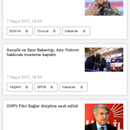
16 Nisan anayasa değişikliği referandumu
7 Mayıs 2017, 19:45
DÜNYA
Türkiye
Haberler
Cübbeli Ahmet Hoca
Adil Öksüz
Gençlik ve Spor Bakanlığı, Aziz Yıldırım
hakkında inceleme başlattı
7 Mayıs 2017, 19:33
YAŞAM
SPOR
Haberler
Akif Çağatay Kılıç
Aziz Yıldırım
CHP'li Fikri Sağlar disipline sevk edildi