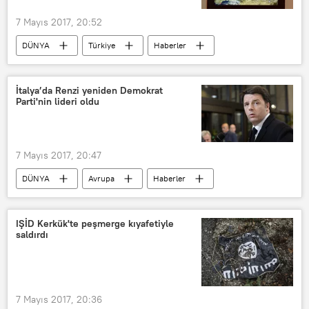
7 Mayıs 2017, 20:52
DÜNYA
Türkiye
Haberler
Rusya
TÜRKİYE
Gazprom
Türk Akımı
İtalya’da Renzi yeniden Demokrat
Parti'nin lideri oldu
7 Mayıs 2017, 20:47
DÜNYA
Avrupa
Haberler
POLİTİKA
İtalya
Matteo Renzi
IŞİD Kerkük'te peşmerge kıyafetiyle
saldırdı
7 Mayıs 2017, 20:36