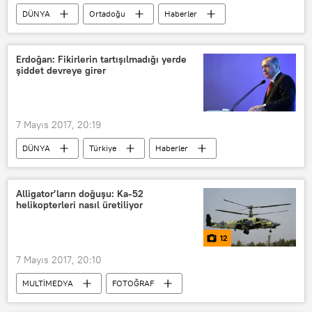
DÜNYA
Ortadoğu
Haberler
ABD
IKBY
Kerkük
IŞİD
Erdoğan: Fikirlerin tartışılmadığı yerde
şiddet devreye girer
7 Mayıs 2017, 20:19
DÜNYA
Türkiye
Haberler
İstanbul
Recep Tayyip Erdoğan
Alligator’ların doğuşu: Ka-52
helikopterleri nasıl üretiliyor
12
7 Mayıs 2017, 20:10
MULTİMEDYA
FOTOĞRAF
Rusya
Alligator