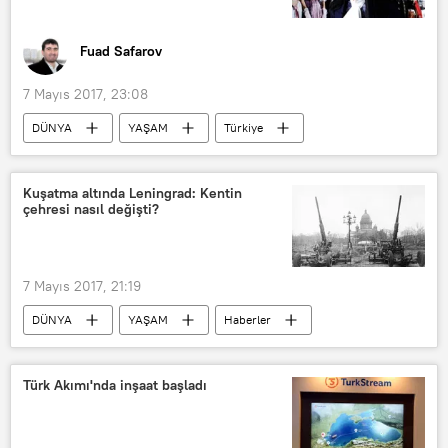
Fuad Safarov
7 Mayıs 2017, 23:08
DÜNYA
YAŞAM
Türkiye
Haberler
Rusya
Kamçatka
İkinci Katerina
Kuşatma altında Leningrad: Kentin
çehresi nasıl değişti?
7 Mayıs 2017, 21:19
DÜNYA
YAŞAM
Haberler
Rusya
Petersburg
İkinci Dünya Savaşı
Türk Akımı'nda inşaat başladı