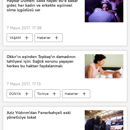
Haydar Dümen: Seks hayatı 80'e kadar
gider, her kadın ve erkekte eşcinsel
olma içgüdüsü var
7 Mayıs 2017, 17:38
YAŞAM
Haberler
Haydar Dümen
Seks
Okkır'ın eşinden Topbaş'ın damadının
tahliyesi için: Sağlık sorunu yaşayan
herkes bu haktan faydalanmalı
7 Mayıs 2017, 17:13
DÜNYA
Türkiye
Haberler
Sabriye Okkır
Kuddusi Okkır
Kadir Topbaş
Ömer Faruk Kavurmacı
Aziz Yıldırım'dan Fenerbahçeli eski
yöneticiye tokat