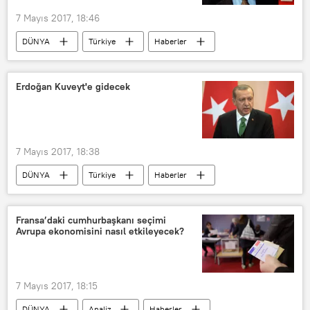
7 Mayıs 2017, 18:46
DÜNYA
Türkiye
Haberler
Fikri Sağlar
CHP
Erdoğan Kuveyt'e gidecek
7 Mayıs 2017, 18:38
DÜNYA
Türkiye
Haberler
Kuveyt
Recep Tayyip Erdoğan
Fransa’daki cumhurbaşkanı seçimi
Avrupa ekonomisini nasıl etkileyecek?
7 Mayıs 2017, 18:15
DÜNYA
Analiz
Haberler