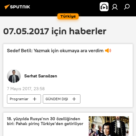
Türkiye
07.05.2017 için haberler
Sedef Betil: Yazmak için okumaya ara verdim
Serhat Sarısözen
7 Mayıs 2017, 23:58
Programlar
GÜNDEM DIŞI
Haberler
RADYO
18. yüzyılda Rusya’nın 30 özelliğinden
biri: Pahalı pirinç Türkiye’den getiriliyor