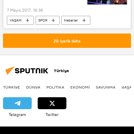
7 Mayıs 2017, 16:36
YAŞAM
SPOR
Haberler
Aziz Yıldırım
Işık Eyigüngör
Fenerbahçe
20 içerik daha
Türkiye
TÜRKIYE
DÜNYA
POLİTİKA
EKONOMİ
SAVUNMA
YAŞA
Telegram
Twitter